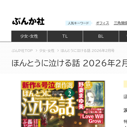
オフィス
三角関
人気キーワード
少女・女性
TL
BL
ぶんか社TOP
少女・女性
ほんとうに泣ける話 2026年2月号
ほんとうに泣ける話 2026年2