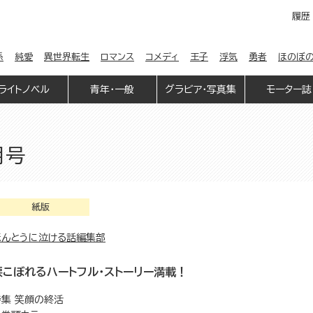
履歴
係
純愛
異世界転生
ロマンス
コメディ
王子
浮気
勇者
ほのぼ
ライトノベル
青年・一般
グラビア・写真集
モーター誌
月号
紙版
ほんとうに泣ける話編集部
涙こぼれるハートフル・ストーリー満載！
特集 笑顔の終活