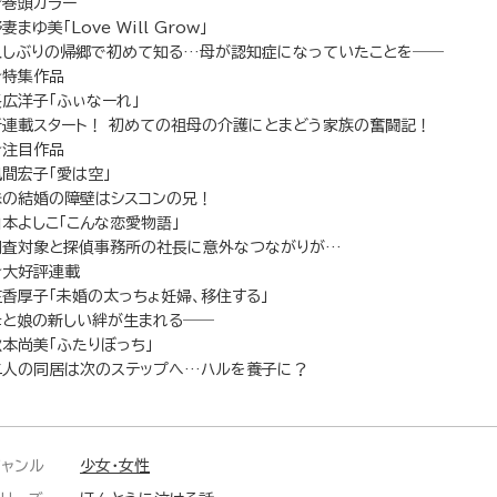
★巻頭カラー
妻まゆ美「Love Will Grow」
久しぶりの帰郷で初めて知る…母が認知症になっていたことを――
★特集作品
長広洋子「ふぃなーれ」
新連載スタート！ 初めての祖母の介護にとまどう家族の奮闘記！
★注目作品
風間宏子「愛は空」
妹の結婚の障壁はシスコンの兄！
山本よしこ「こんな恋愛物語」
調査対象と探偵事務所の社長に意外なつながりが…
★大好評連載
佐香厚子「未婚の太っちょ妊婦、移住する」
母と娘の新しい絆が生まれる――
秋本尚美「ふたりぼっち」
二人の同居は次のステップへ…ハルを養子に？
ジャンル
少女・女性