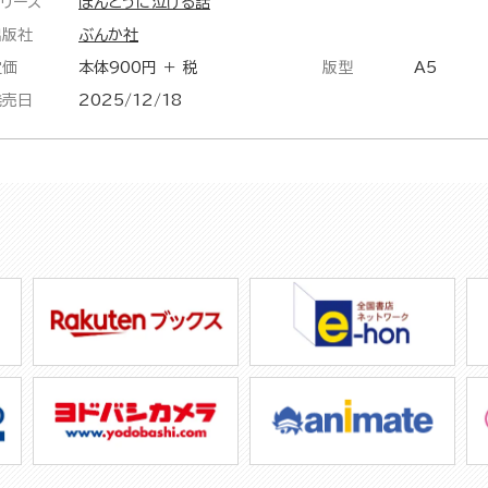
シリーズ
ほんとうに泣ける話
出版社
ぶんか社
定価
本体900円 ＋ 税
版型
A5
発売日
2025/12/18