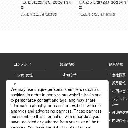
ほんとうに泣ける話 2026年3月
ほんとうに泣ける話 2026年1
号
号
ほんとうに泣ける話編集部
ほんとうに泣ける話編集部
コンテンツ
最新情報
企業情報
少女・女性
お知らせ
会社概要
TL
フェア・イベント情
採用情報
報
BL
お問い合
書店様へ
ライトノベル
プライバシ
海外ライセンシー
シー
青年・一般
公式SNSアカウ
外部送信
グラビア・写真
ント
集
内部通報
作家一覧