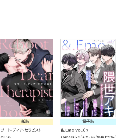
紙版
電子版
リブート・ディア・セラピスト
＆.Emo vol.67
天たいら
samesuke
天たいら
黒井よだか