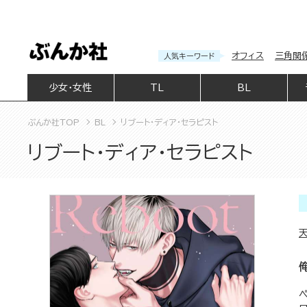
オフィス
三角関
人気キーワード
少女・女性
TL
BL
ぶんか社TOP
BL
リブート・ディア・セラピスト
リブート・ディア・セラピスト