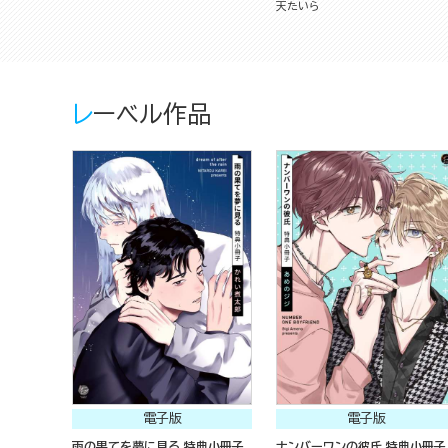
天たいら
レーベル作品
電子版
電子版
雨の果てを夢に見る 特典小冊子
ナンバーワンの彼氏 特典小冊子