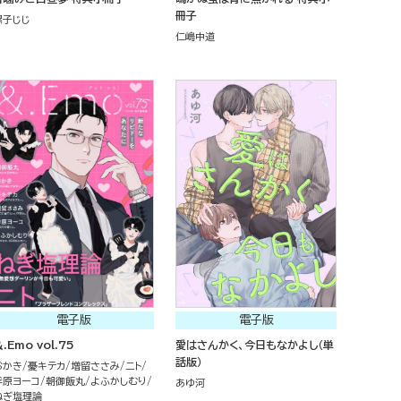
冊子
螺子じじ
仁嶋中道
電子版
電子版
.Emo vol.75
愛はさんかく、今日もなかよし（単
話版）
おかき
憂キテカ
増留ささみ
ニト
斧原ヨーコ
朝御飯丸
よふかしむり
あゆ河
ねぎ塩理論