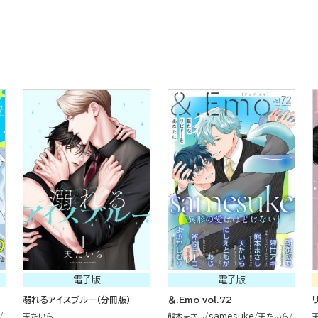
電子版
電子版
溺れるアイスブルー（分冊版）
＆.Emo vol.72
天たいら
熊本まさし
samesuke
天たいら