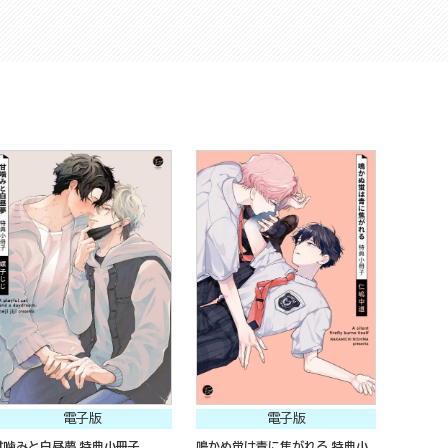
電子版
電子版
甘噛みと白昼夢 特典小冊子
鳴かぬ蛍は青に焦がれる 特典小