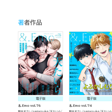
著者作品
電子版
電子版
＆.Emo vol.76
＆.Emo vol.74
熊本まさし
samesuke
天たいら
熊本まさし
samesuke
天たいら