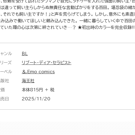
日、依頼を受けて訪れたタワマンで首元にタトゥーを入れた強面の飼い主・百
とは違って飼い主らしからぬ無責任な言動ばかりをする百田。 堪忍袋の緒
た、それでも飼い主ですか！」と声を荒らげてしまう。 しかし、意外にも素
住み込みで働いてほしいと頼み込んできた。 一緒に暮らしていく中で百田
していた環の心は次第に絆されていき…？ ★初出時のカラーを完全収録!!
ジャンル
BL
シリーズ
リブート・ディア・セラピスト
レーベル
＆.Emo comics
出版社
海王社
定価
本体815円 ＋ 税
発売日
2025/11/20