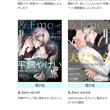
隈世アキ
斧原ヨーコ
朝御飯丸
よふ
隈世アキ
あじ
にしえともか
斧原
かしむり
ーコ
朝御飯丸
よふかしむり
電子版
電子版
＆.Emo vol.65
＆.Emo vol.64
平飼やけい
7区
革命なむ
天たいら
samesuke
天たいら
黒井よだ
か
DAO通信