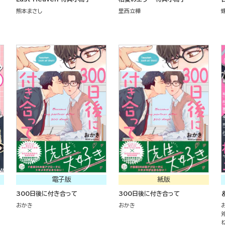
熊本まさし
里西立樺
電子版
紙版
300日後に付き合って
300日後に付き合って
＆
おかき
おかき