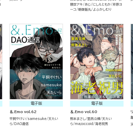
ヨ
隈世アキ
あじ
にしえともか
斧原ヨ
ーコ
朝御飯丸
よふかしむり
電子版
電子版
＆.Emo vol.62
＆.Emo vol.60
平飼やけい
samesuke
天たい
熊本まさし
里西立樺
天たい
ら
DAO通信
ら
majoccoid
海老祝男