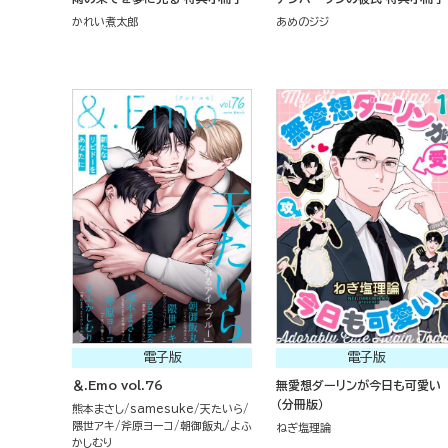
かれい煮太郎
あめのジジ
電子版
電子版
＆.Emo vol.76
無愛想ダーリンが今日も可愛い
（分冊版）
熊本まさし
samesuke
天たいら
隈世アキ
斧原ヨーコ
朝御飯丸
よふ
ねぎ塩理論
かしむり