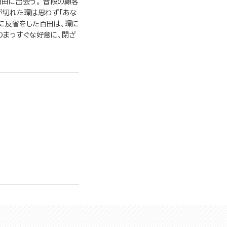
田に出会う。 普段の顧客
が切れた環は思わず「あな
直に反省をした百田は、環に
のまっすぐな好意に、閉ざ