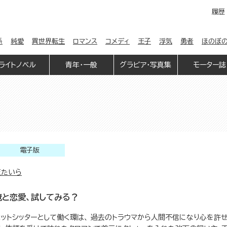
履歴
係
純愛
異世界転生
ロマンス
コメディ
王子
浮気
勇者
ほのぼ
ライトノベル
青年・一般
グラビア・写真集
モーター誌
電子版
天たいら
俺と恋愛、試してみる？
ペットシッターとして働く環は、 過去のトラウマから人間不信になり心を許せ