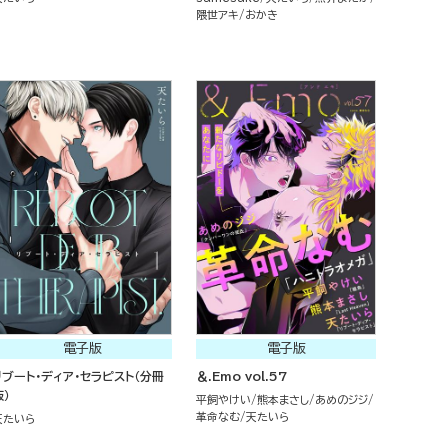
隈世アキ
おかき
電子版
電子版
リブート・ディア・セラピスト（分冊
＆.Emo vol.57
版）
平飼やけい
熊本まさし
あめのジジ
革命なむ
天たいら
天たいら