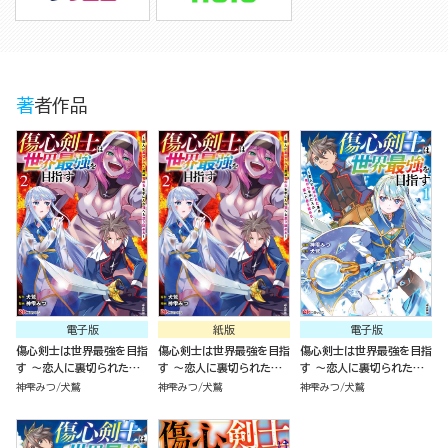
著者作品
電子版
紙版
電子版
傷心剣士は世界最強を目指
傷心剣士は世界最強を目指
傷心剣士は世界最強を目指
す ～恋人に裏切られた男
す ～恋人に裏切られた男
す ～恋人に裏切られた男
は竜の力を手に入れ頂へと
は竜の力を手に入れ頂へと
は竜の力を手に入れ頂へと
神雫みつ
犬鷲
神雫みつ
犬鷲
神雫みつ
犬鷲
登り詰める～（2）
登り詰める～（2）
登り詰める～（1）