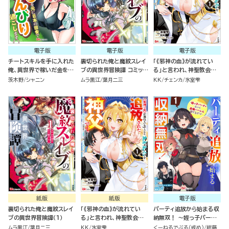
電子版
電子版
電子版
チートスキルを手に入れた
裏切られた俺と魔紋スレイ
「《邪神の血》が流れてい
俺、異世界で稼いだ金を元
ブの異世界冒険譚 コミック
る」と言われ、神聖教会を
に日本の田舎でのんびり過
版 （1）
追放された神父です。 ～理
茨木野
シャニン
ムラ黒江
葉月二三
KK
チェンカ
氷室雫
ごします。 コミック版（分冊
不尽な理由で教会を追い出
版）
されたら、信仰対象の女神
様も一緒についてきちゃい
ました～ コミック版 （1）
紙版
紙版
電子版
裏切られた俺と魔紋スレイ
「《邪神の血》が流れてい
パーティ追放から始まる収
ブの異世界冒険譚（１）
る」と言われ、神聖教会を
納無双！ ～姪っ子パーテ
追放された神父です。 ～理
ィといく最強ハーレム成り
ムラ黒江
葉月二三
KK
氷室雫
くーねるでぶる（戒め）
紺藤