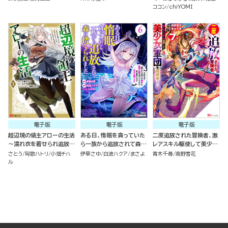
不尽な理由で教会を追い出
上がり～ コミック版（分冊
ココン
chiYOMI
されたら、信仰対象の女神
版）
様も一緒についてきちゃい
ました～ （１）
電子版
電子版
電子版
超辺境の領主アローの生活
ある日、惰眠を貪っていた
二度追放された冒険者、激
～濡れ衣を着せられ追放さ
ら一族から追放されて森に
レアスキル駆使して美少女
れましたが、二人の女神と
捨てられました そのまま
軍団を育成中！ コミック版
さとう
匈歌ハトリ
小畑チハ
伊草さゆ
白波ハクア
まさよ
青木千尋
南野雪花
新生活を送ります～ コミッ
寝てたら周りが勝手に魔物
（7）
ル
ク版 （1）
の国を作ってたけど、私は
気にせず今日も眠ります
コミック版 （6）