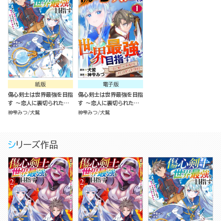
紙版
電子版
傷心剣士は世界最強を目指
傷心剣士は世界最強を目指
す ～恋人に裏切られた男
す ～恋人に裏切られた男
は竜の力を手に入れ頂へと
は竜の力を手に入れ頂へと
神雫みつ
犬鷲
神雫みつ
犬鷲
登り詰める～（1）
登り詰める～ コミック版
（分冊版）
シリーズ作品