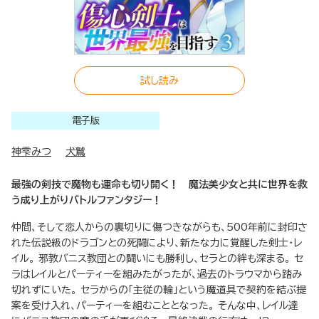
試し読み
電子版
神雫みつ
犬鷲
最強の剣技で魔物も運命も切り開く！ 魔法美少女と共に世界を救
う成り上がりバトルファンタジー！
仲間、そして恋人からの裏切りに傷つきながらも、500年前に封印さ
れた伝説級のドラゴンとの死闘により、新たな力に覚醒した剣士・レ
イル。 邪教バニス教団との闘いにも勝利し、セラとの絆も深まる。 セ
ラはレイルとパーティーを組みたがったが、過去のトラウマから踏み
切れずにいた。 セラからの「主従の輪」という魔道具で契約を結ぶ提
案を受け入れ、パーティーを組むこととなった。 そんな中、レイル達