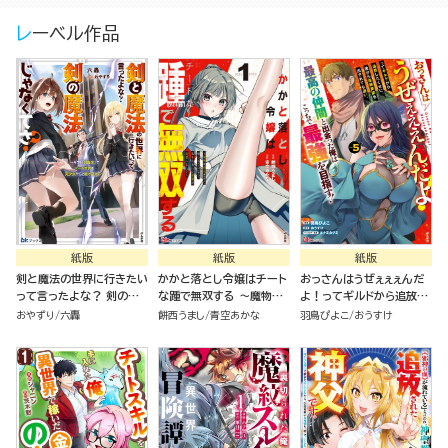
レーベル作品
紙版
紙版
紙版
剣と魔法の世界に行きたい
かかと落とし令嬢はチート
おっさんはうぜぇぇぇんだ
って言ったよな？ 剣の魔
な踵で無双する ～魔物を
よ！ってギルドから追放し
法じゃなくてさ？ ～ギフト
即死させて楽しんでいた
たくせに、後から復帰要請
おやずり
六轟
餅西うまし
青空あかな
羽鳥ぴよこ
おうすけ
「剣魔法」でゲーム世界を美
ら、私を追放した実家が崩
を出されても遅い。最高の
少女たちと駆け抜ける～
壊しました～（１）
仲間と出会った俺はこっち
で最強を目指す！（５）