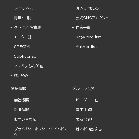
ライトノベル
海外ライセンシー
青年・一般
公式SNSアカウント
グラビア・写真集
作家一覧
モーター誌
Keyword list
SPECIAL
Author list
Sublicense
マンガよもんが
試し読み
企業情報
グループ会社
会社概要
ビーグリー
採用情報
海王社
お問い合わせ
文友舎
プライバシーポリシー・サイトポリ
新アポロ出版
シー