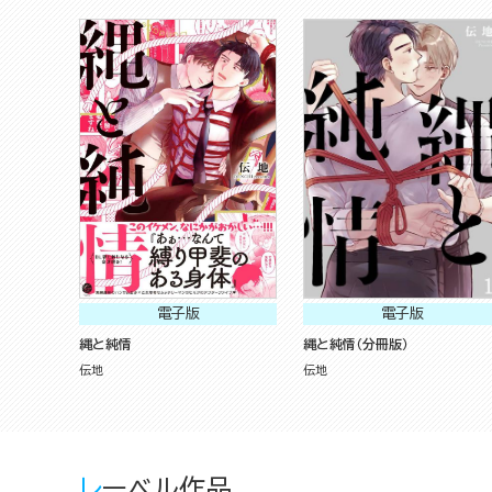
電子版
電子版
縄と純情
縄と純情（分冊版）
伝地
伝地
レーベル作品