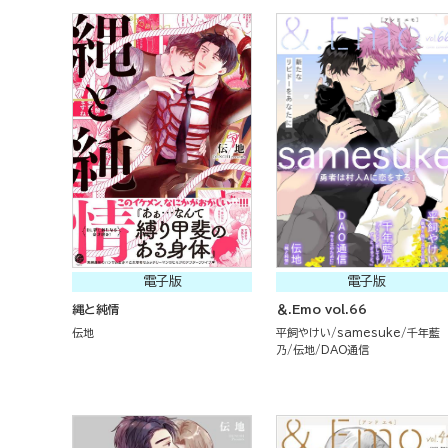
電子版
電子版
縄と純情
＆.Emo vol.66
伝地
平飼やけい
samesuke
千年藍
乃
伝地
DAO通信