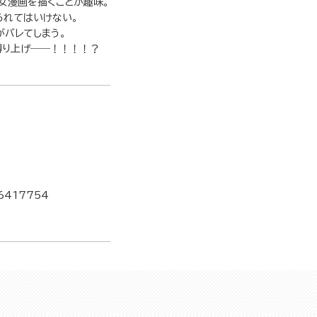
女漫画を描くことが趣味。
られてはいけない。
がバレてしまう。
縛り上げ――！！！！？
6417754