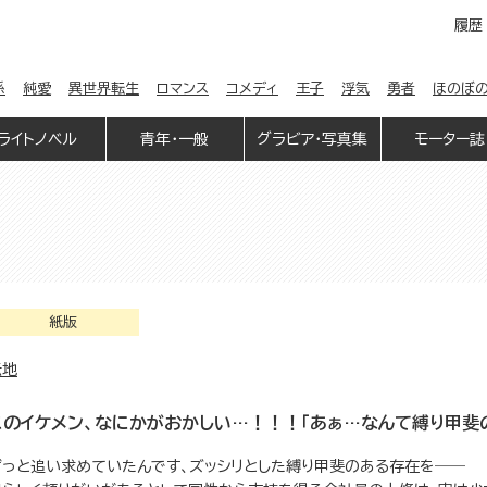
履歴
係
純愛
異世界転生
ロマンス
コメディ
王子
浮気
勇者
ほのぼ
ライトノベル
青年・一般
グラビア・写真集
モーター誌
紙版
伝地
このイケメン、なにかがおかしい…！！！「あぁ…なんて縛り甲斐
ずっと追い求めていたんです、ズッシリとした縛り甲斐のある存在を――