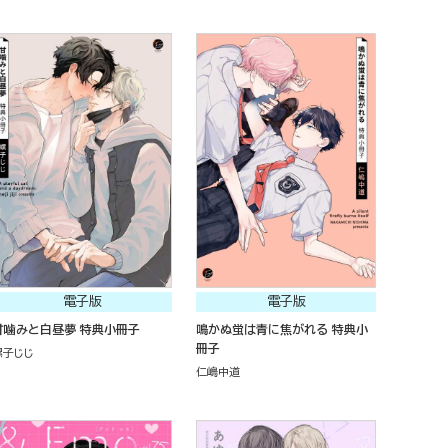
電子版
電子版
甘噛みと白昼夢 特典小冊子
鳴かぬ蛍は青に焦がれる 特典小
冊子
螺子じじ
仁嶋中道