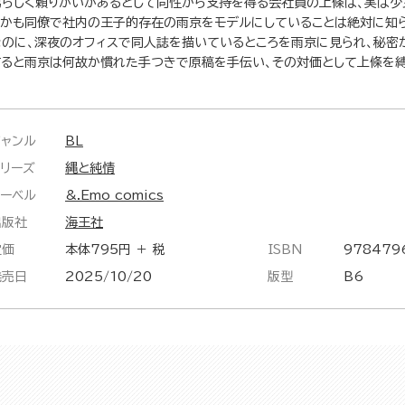
男らしく頼りがいがあるとして同性から支持を得る会社員の上條は、実は少
しかも同僚で社内の王子的存在の雨京をモデルにしていることは絶対に知
なのに、深夜のオフィスで同人誌を描いているところを雨京に見られ、秘密
すると雨京は何故か慣れた手つきで原稿を手伝い、その対価として上條を
ジャンル
BL
シリーズ
縄と純情
レーベル
&.Emo comics
出版社
海王社
定価
本体795円 ＋ 税
ISBN
978479
発売日
2025/10/20
版型
B6