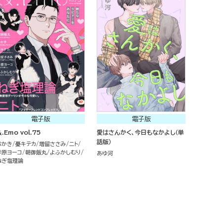
電子版
電子版
.Emo vol.75
愛はさんかく、今日もなかよし（単
話版）
おかき
憂キテカ
増留ささみ
ニト
斧原ヨーコ
朝御飯丸
よふかしむり
あゆ河
ねぎ塩理論