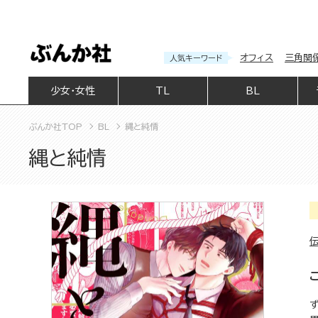
オフィス
三角関
人気キーワード
少女・女性
TL
BL
ぶんか社TOP
BL
縄と純情
縄と純情