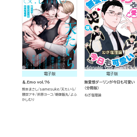
電子版
電子版
＆.Emo vol.76
無愛想ダーリンが今日も可愛い
（分冊版）
熊本まさし
samesuke
天たいら
隈世アキ
斧原ヨーコ
朝御飯丸
よふ
ねぎ塩理論
かしむり