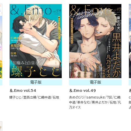
電子版
電子版
＆.Emo vol.54
＆.Emo vol.49
＆
螺子じじ
里西立樺
仁嶋中道
伝地
あめのジジ
samesuke
7区
仁嶋
c
中道
革命なむ
黒井よだか
伝地
凡
乃ヌイス