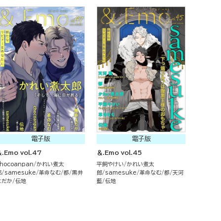
電子版
電子版
.Emo vol.47
＆.Emo vol.45
hocoanpan
かれい煮太
平飼やけい
かれい煮太
郎
samesuke
革命なむ
都
黒井
郎
samesuke
革命なむ
都
天河
よだか
伝地
藍
伝地