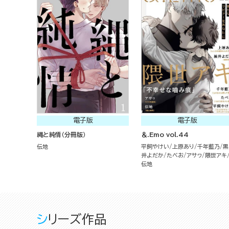
電子版
電子版
縄と純情（分冊版）
＆.Emo vol.44
伝地
平飼やけい
上原あり
千年藍乃
黒
井よだか
たべお
アサヮ
隈世アキ
伝地
シリーズ作品