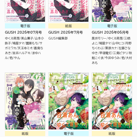
電子版
紙版
電子版
GUSH 2026年07月号
GUSH 2026年7月号
GUSH 2026年06月号
ゆくえ萌葱
美山薫子
山本小
GUSH編集部
黒井モリー
ゆくえ萌葱
三栖
鉄子
鳩屋タマ
園瀬もち
サ
よこ
鳩屋タマ
山中ヒコ
丹野
ガミワカ
天王寺ミオ
嘉島ち
ちくわぶ
栗原カナ
左藤さな
あき
吉井ハルアキ
まゆハ
ゆき
早寝電灯
三島ピタリ
秋
ル
他
やん
鮭こぐま
今井ゆうみ
他
大村
あも
紙版
電子版
紙版