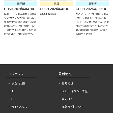
電子版
紙版
電子版
GUSH 2026年04月号
GUSH 2026年4月号
GUSH 2026年03月号
黒井モリー
山本小鉄子
鳩屋
GUSH編集部
かさいちあき
美山薫子
山本
タマ
サガミワカ
高永ひなこ
小鉄子
園瀬もち
野花さお
栗原カナ
左藤さなゆき
早寝
り
天王寺ミオ
百瀬あん
高永
電灯
麻生ミツ晃
熊雪ふる
ひなこ
嘉島ちあき
麻生ミツ
三島ピタリ
淀川ゆお
もちぱ
晃
鮭田ねね
吉井ハルアキ
む
藤河るり
他
大村あも
秋鮭こぐま
他
コンテンツ
最新情報
少女・女性
お知らせ
TL
フェア・イベント情報
BL
書店様へ
ライトノベル
海外ライセンシー