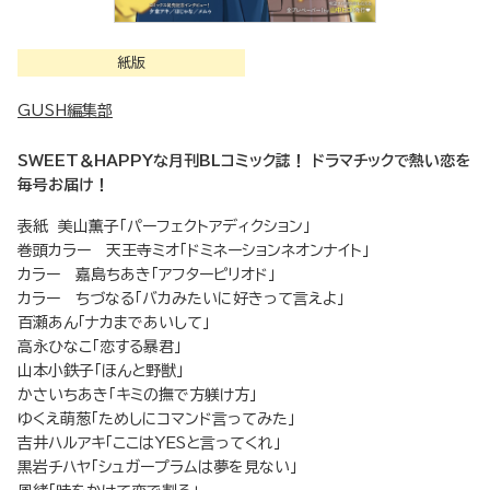
紙版
GUSH編集部
SWEET＆HAPPYな月刊BLコミック誌！ ドラマチックで熱い恋を
毎号お届け！
表紙 美山薫子「パーフェクトアディクション」
巻頭カラー 天王寺ミオ「ドミネーションネオンナイト」
カラー 嘉島ちあき「アフターピリオド」
カラー ちづなる「バカみたいに好きって言えよ」
百瀬あん「ナカまであいして」
高永ひなこ「恋する暴君」
山本小鉄子「ほんと野獣」
かさいちあき「キミの撫で方躾け方」
ゆくえ萌葱「ためしにコマンド言ってみた」
吉井ハルアキ「ここはYESと言ってくれ」
黒岩チハヤ「シュガープラムは夢を見ない」