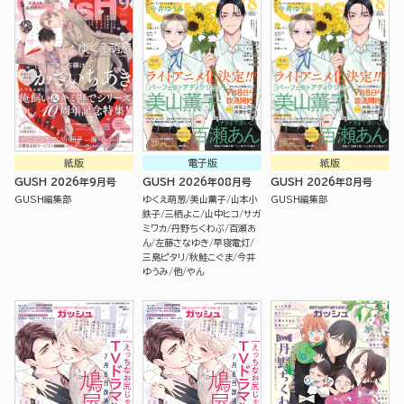
紙版
電子版
紙版
GUSH 2026年9月号
GUSH 2026年08月号
GUSH 2026年8月号
GUSH編集部
ゆくえ萌葱
美山薫子
山本小
GUSH編集部
鉄子
三栖よこ
山中ヒコ
サガ
ミワカ
丹野ちくわぶ
百瀬あ
ん
左藤さなゆき
早寝電灯
三島ピタリ
秋鮭こぐま
今井
ゆうみ
他
やん