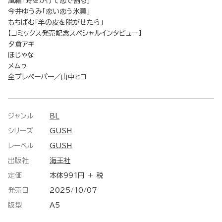
風緒「時をかけて恋で割る」
今井ゆうみ「恋い恋う氷菓」
もちぱむ「羊の皮を脱がせたら」
【コミックス発売記念スペシャルインタビュー】
夕倉アキ
ほじゃな
メムゥ
全プレペーパー／山中ヒコ
ジャンル
BL
シリーズ
GUSH
レーベル
GUSH
出版社
海王社
定価
本体991円 ＋ 税
発売日
2025/10/07
版型
A5