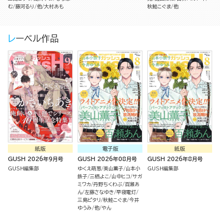
む
藤河るり
他
大村あも
秋鮭こぐま
他
レーベル作品
紙版
電子版
紙版
GUSH 2026年9月号
GUSH 2026年08月号
GUSH 2026年8月号
GUSH編集部
ゆくえ萌葱
美山薫子
山本小
GUSH編集部
鉄子
三栖よこ
山中ヒコ
サガ
ミワカ
丹野ちくわぶ
百瀬あ
ん
左藤さなゆき
早寝電灯
三島ピタリ
秋鮭こぐま
今井
ゆうみ
他
やん