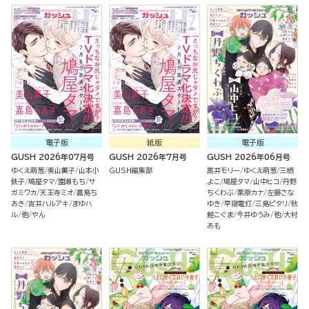
電子版
紙版
電子版
GUSH 2026年07月号
GUSH 2026年7月号
GUSH 2026年06月号
ゆくえ萌葱
美山薫子
山本小
GUSH編集部
黒井モリー
ゆくえ萌葱
三栖
鉄子
鳩屋タマ
園瀬もち
サ
よこ
鳩屋タマ
山中ヒコ
丹野
ガミワカ
天王寺ミオ
嘉島ち
ちくわぶ
栗原カナ
左藤さな
あき
吉井ハルアキ
まゆハ
ゆき
早寝電灯
三島ピタリ
秋
ル
他
やん
鮭こぐま
今井ゆうみ
他
大村
あも