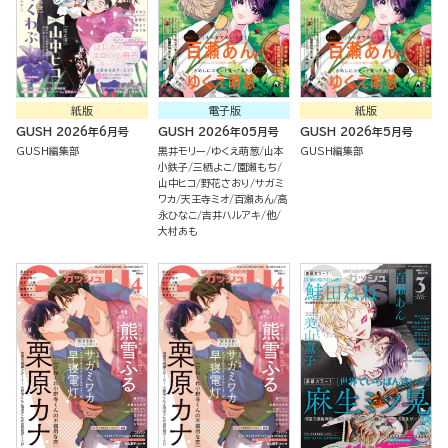
紙版
電子版
紙版
GUSH 2026年6月号
GUSH 2026年05月号
GUSH 2026年5月号
GUSH編集部
黒井モリー
ゆくえ萌葱
山本
GUSH編集部
小鉄子
三栖よこ
園瀬もち
山中ヒコ
野花さおり
サガミ
ワカ
天王寺ミオ
百瀬あん
高
永ひなこ
吉井ハルアキ
他
大村あも