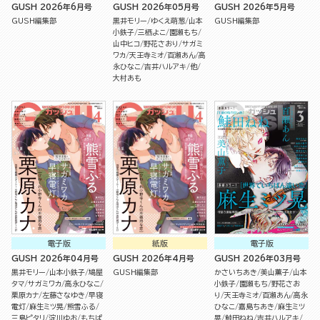
GUSH 2026年6月号
GUSH 2026年05月号
GUSH 2026年5月号
GUSH編集部
黒井モリー
ゆくえ萌葱
山本
GUSH編集部
小鉄子
三栖よこ
園瀬もち
山中ヒコ
野花さおり
サガミ
ワカ
天王寺ミオ
百瀬あん
高
永ひなこ
吉井ハルアキ
他
大村あも
電子版
紙版
電子版
GUSH 2026年04月号
GUSH 2026年4月号
GUSH 2026年03月号
黒井モリー
山本小鉄子
鳩屋
GUSH編集部
かさいちあき
美山薫子
山本
タマ
サガミワカ
高永ひなこ
小鉄子
園瀬もち
野花さお
栗原カナ
左藤さなゆき
早寝
り
天王寺ミオ
百瀬あん
高永
電灯
麻生ミツ晃
熊雪ふる
ひなこ
嘉島ちあき
麻生ミツ
三島ピタリ
淀川ゆお
もちぱ
晃
鮭田ねね
吉井ハルアキ