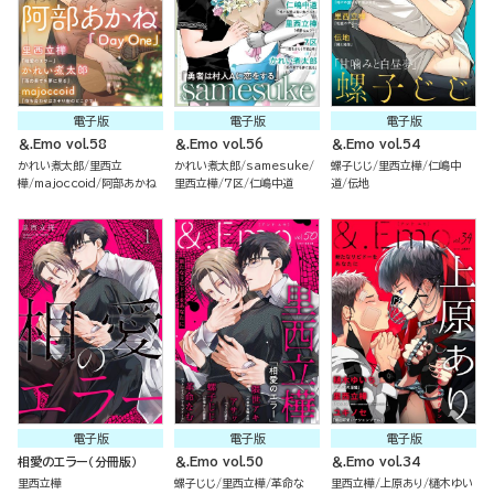
電子版
電子版
電子版
＆.Emo vol.58
＆.Emo vol.56
＆.Emo vol.54
かれい煮太郎
里西立
かれい煮太郎
samesuke
螺子じじ
里西立樺
仁嶋中
樺
majoccoid
阿部あかね
里西立樺
7区
仁嶋中道
道
伝地
電子版
電子版
電子版
相愛のエラー（分冊版）
＆.Emo vol.50
＆.Emo vol.34
里西立樺
螺子じじ
里西立樺
革命な
里西立樺
上原あり
樋木ゆい