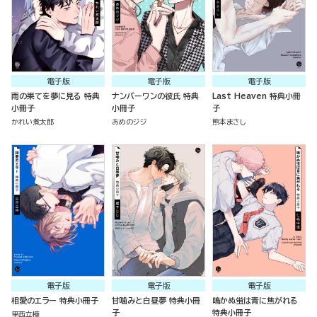
電子版
電子版
電子版
雨の果てを夢に見る 特典
ナンバーワンの彼氏 特典
Last Heaven 特典小冊
小冊子
小冊子
子
かれい煮太郎
あめのジジ
熊本まさし
電子版
電子版
電子版
相愛のエラー 特典小冊子
甘噛みと白昼夢 特典小冊
鳴かぬ蛍は青に焦がれる
子
特典小冊子
里西立樺