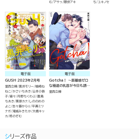
む
アサヮ
隈世アキ
ち
ユキノセ
電子版
電子版
GUSH 2023年2月号
Gotcha！ ～距離感ゼロ
な極道の乳首が今日も誘惑
里西立樺
黒井モリー
楢崎ね
してきます～（分冊版）
ねこ
かさいちあき
山本小鉄
里西立樺
子
縁々
丹野ちくわぶ
嘉島
ちあき
栗原カナ
しののめの
よこ
志々藤からり
平眞ミツ
ナガ
滝城みきたか
大橋キッ
カ
柊のぞむ
シリーズ作品