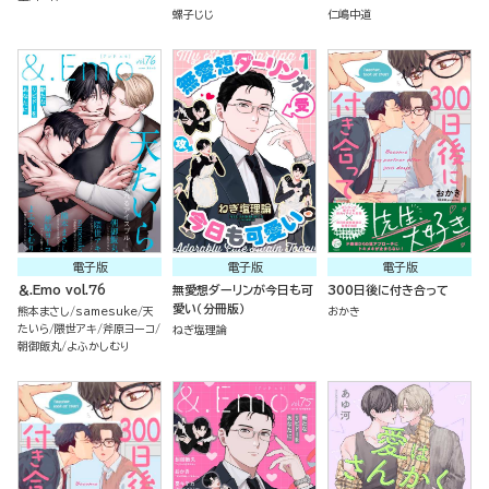
螺子じじ
仁嶋中道
電子版
電子版
電子版
＆.Emo vol.76
無愛想ダーリンが今日も可
300日後に付き合って
愛い（分冊版）
熊本まさし
samesuke
天
おかき
たいら
隈世アキ
斧原ヨーコ
ねぎ塩理論
朝御飯丸
よふかしむり