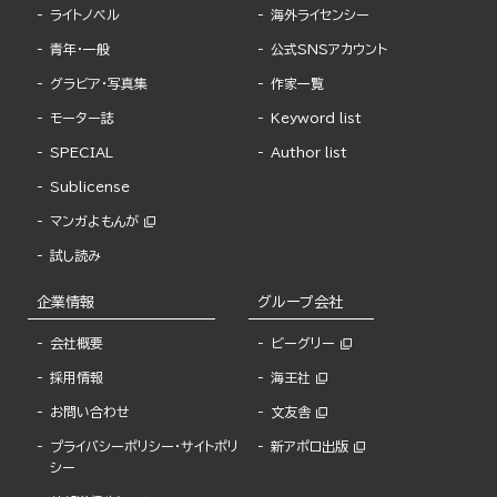
ライトノベル
海外ライセンシー
青年・一般
公式SNSアカウント
グラビア・写真集
作家一覧
モーター誌
Keyword list
SPECIAL
Author list
Sublicense
マンガよもんが
試し読み
企業情報
グループ会社
会社概要
ビーグリー
採用情報
海王社
お問い合わせ
文友舎
プライバシーポリシー・サイトポリ
新アポロ出版
シー