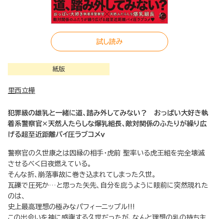
試し読み
紙版
里西立樺
犯罪級の雄乳と一緒に道、踏み外してみない？ おっぱい大好き執
着系警察官×天然人たらしな爆乳組長、敵対関係のふたりが繰り広
げる超至近距離パイ圧ラブコメｖ
警察官の久世康之は因縁の相手・虎前 聖率いる虎王組を完全壊滅
させるべく日夜燃えている。
そんな折、崩落事故に巻き込まれてしまった久世。
瓦礫で圧死か…と思った矢先、自分を庇うように眼前に突然現れた
のは、
史上最高理想の極みなパフィーニップル!!!
この出会いを神に感謝する久世だったが、なんと理想の乳の持ち主