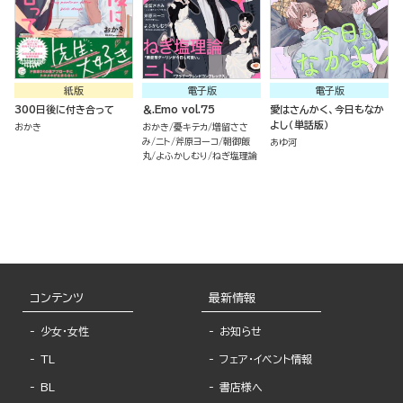
紙版
電子版
電子版
300日後に付き合って
＆.Emo vol.75
愛はさんかく、今日もなか
よし（単話版）
おかき
おかき
憂キテカ
増留ささ
み
ニト
斧原ヨーコ
朝御飯
あゆ河
丸
よふかしむり
ねぎ塩理論
コンテンツ
最新情報
少女・女性
お知らせ
TL
フェア・イベント情報
BL
書店様へ