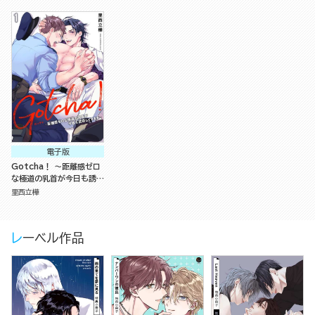
電子版
Gotcha！ ～距離感ゼロ
な極道の乳首が今日も誘惑
してきます～（分冊版）
里西立樺
レーベル作品