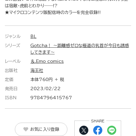
は宿敵・虎前とわかり――!?
★マイクロコンテンツ版配信時のカラーを完全収録!!
ジャンル
BL
シリーズ
Gotcha！ ～距離感ゼロな極道の乳首が今日も誘惑
してきます～
レーベル
＆.Emo comics
出版社
海王社
定価
本体760円 ＋ 税
発売日
2023/02/22
ISBN
9784796415767
SHARE
お気に入り登録