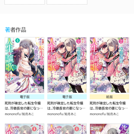
著者作品
電子版
電子版
紙版
死刑が確定した転生令嬢
死刑が確定した転生令嬢
死刑が確定した転生令嬢
は、冷徹長官の妻になって
は、冷徹長官の妻になって
は、冷徹長官の妻になって
三度目の人生を謳歌しま
三度目の人生を謳歌しま
三度目の人生を謳歌しま
mononofu
如月あこ
mononofu
如月あこ
mononofu
如月あこ
す！ コミック版 （4）
す！ コミック版 （2）
す！（2）