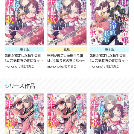
電子版
紙版
電子版
死刑が確定した転生令嬢
死刑が確定した転生令嬢
死刑が確定した転生令嬢
は、冷徹長官の妻になって
は、冷徹長官の妻になって
は、冷徹長官の妻になって
三度目の人生を謳歌しま
三度目の人生を謳歌しま
三度目の人生を謳歌しま
mononofu
如月あこ
mononofu
如月あこ
mononofu
如月あこ
す！（1）
す！（1）
す！ コミック版（分冊版）
シリーズ作品