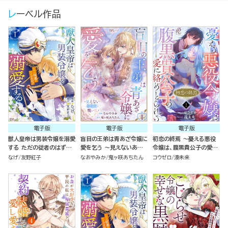
レーベル作品
電子版
電子版
電子版
獣人皇帝は男装令嬢を溺愛
盲目の王弟は青あざ令嬢に
初恋の終焉 ～憂える悪役
する ただの従者のはずで
愛を乞う ～見えないあな
令嬢は、腹黒貴公子の愛に
すが！ コミック版 （1）
たと醜い私～ コミック版
絡めとられる～ コミック版
なげ
友野紅子
なおやみか
鬼ヶ咲あちたん
コウゼロ
湊未来
（分冊版）
（分冊版）