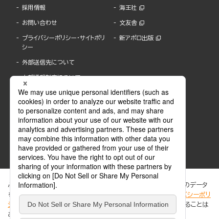
採用情報
海王社
お問い合わせ
文友舎
プライバシーポリシー・サイトポリ
新アポロ出版
シー
外部送信先について
内部通報制度について
ぶんか社が運営するサイトでは、利便性向上のためにCookie等のデータ
を使用しています。 当社のCookieについての詳細は、「
プライバシーポリ
シー
」をご覧ください。当サイトでは、訪問者の個人情報を追跡することは
ABJマークは、この電子書店・電子書籍配信サービスが、著作権者からコンテンツ使用許諾を
ありません。
得た正規版配信サービスであることを示す登録商標(登録番号 第6091713号)です。