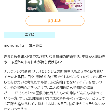
試し読み
電子版
mononofu
如月あこ
きまじめ令嬢×ドSでスパダリな旦那様の結婚生活。平穏かと思いき
や…予想外のドキドキが待ち受ける!?
ナルファレア（通称：ナル）とシンジュの新婚生活もようやく落ち着い
てきたある日。 日々、刑部省の仕事で忙しいシンジュを少しでも癒や
してあげたいと考えたナルは、ふと突拍子もないアイデアを思いつ
く。 その出来心がきっかけで、二人の関係にも予想外の進展
が……!? シンジュや屋敷の使用人たちとの仲はだんだん深まって
いく一方、ずっと距離を置いたままの料理長ベティエール。 どうして
も距離を縮められずに悩むナルは、ある日、彼の後をこっそり追いか
けていった先で――。