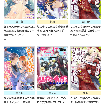
電子版
紙版
電子版
お金が大好きな平民の私は
獣人皇帝は男装令嬢を溺愛
こじらせ令嬢の幸せな黒歴
卑屈貴族と契約結婚して愛
する ただの従者のはずで
史 ～鈍感騎士に溺愛され
し愛されます コミック版
すが！（１）
るための秘密のアプローチ
青井さび
ゴルゴンゾーラ三
なげ
友野紅子
木箱キユ
六花きい
（4）
～ コミック版 （1）
国
電子版
電子版
紙版
なぜか転移魔法はいつも溺
前略母上様 わたくしこの
こじらせ令嬢の幸せな黒歴
愛王子の元に ～魔法練習
たび異世界転生いたしまし
史～鈍感騎士に溺愛される