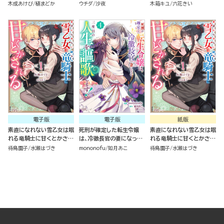
中の皇女は、初恋こじらせ
て、悪役令嬢になりました
ための秘密のアプローチ～
木成あけび
植まどか
ウチダ
沙夜
木箱キユ
六花きい
王子のお気に入り～ コミッ
コミック版 （2）
（１）
ク版 （2）
電子版
電子版
紙版
素直になれない雪乙女は眠
死刑が確定した転生令嬢
素直になれない雪乙女は眠
れる竜騎士に甘くとかされ
は、冷徹長官の妻になって
れる竜騎士に甘くとかされ
る コミック版 （1）
三度目の人生を謳歌しま
る（１）
待鳥園子
水瀬はづき
mononofu
如月あこ
待鳥園子
水瀬はづき
す！ コミック版 （4）