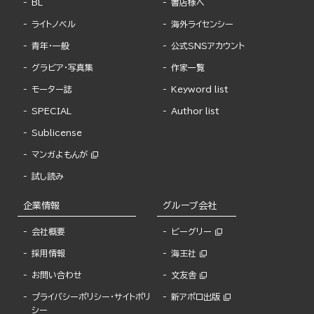
BL
書店様へ
ライトノベル
海外ライセンシー
青年・一般
公式SNSアカウント
グラビア・写真集
作家一覧
モーター誌
Keyword list
SPECIAL
Author list
Sublicense
マンガよもんが
試し読み
企業情報
グループ会社
会社概要
ビーグリー
採用情報
海王社
お問い合わせ
文友舎
プライバシーポリシー・サイトポリ
新アポロ出版
シー