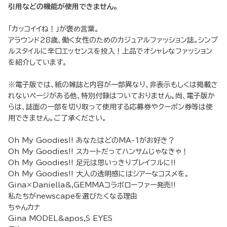
引用などの機能が使用できません。
「カッコイイね！」が褒め言葉。
アラウンド28歳、働く女性のためのカジュアルファッション誌。シンプ
ルスタイルに辛口エッセンスを投入！上品でオシャレなファッション
を紹介しています。
※電子版では、紙の雑誌と内容が一部異なり、非表示もしくは掲載さ
れないページがある他、特別付録はついておりません。尚、電子版か
らは、誌面の一部を切り取って使用する応募券やクーポン券等は使
用できません。ご了承ください。
Oh My Goodies!! あなたはどのMA-1がお好き？
Oh My Goodies!! スカートだってハンサムじゃなきゃ！
Oh My Goodies!! 足元は思いっきりプレイフルに!!
Oh My Goodies!! 大人の透明感にはシアーなコスメを。
Gina×Daniella&,GEMMAコラボローファー発売!!
私たちがnewscapeを選びたくなる理由
ちゃんカナ
Gina MODEL&apos,S EYES