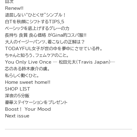
目次
Renew!!
退屈しない“ひとくせ”シンプル！
白Tを秋顔にシフトするTIPS_5
ベーシックを底上げするグレーの力
長持ち 良質 良心価格 がGina的コスパ服!!
大人のイージーパンツ、着こなしの正解は？
TODAYFUL女子が世の中を夢中にさせている件。
ちゃんと知ろう、フェムケアのこと。
You Only Live Once ─ 松田元太（Travis Japan）─
芯のある鈴木康介の虜。
私らしく働くひと。
Home sweet home!!
SHOP LIST
深夜の5分飯
豪華ステイケーションをプレゼント
Boost！ Your Mood
Next issue