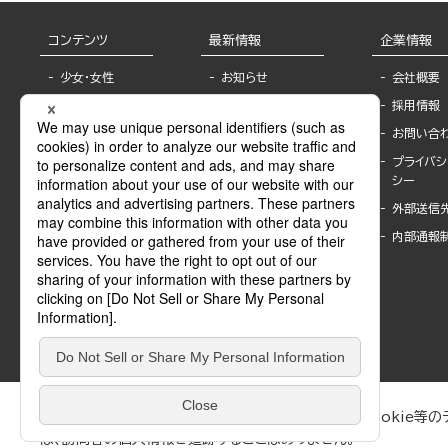
コンテンツ
最新情報
企業情報
少女・女性
お知らせ
会社概要
TL
フェア・イベント情
採用情報
報
BL
お問い合
書店様へ
ライトノベル
プライバシ
海外ライセンシー
シー
青年・一般
公式SNSアカウ
外部送信
グラビア・写真
ント
集
内部通報
作家一覧
モーター誌
Keyword list
SPECIAL
Author list
Sublicense
マンガよもん
が
試し読み
ぶんか社が運営するサイトでは、利便性向上のためにCookie等のデ
は、訪問者の個人情報を追跡することはありません。