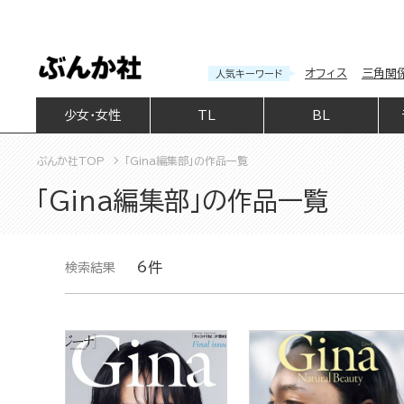
オフィス
三角関
人気キーワード
少女・女性
TL
BL
ぶんか社TOP
「Gina編集部」の作品一覧
「Gina編集部」の作品一覧
6件
検索結果