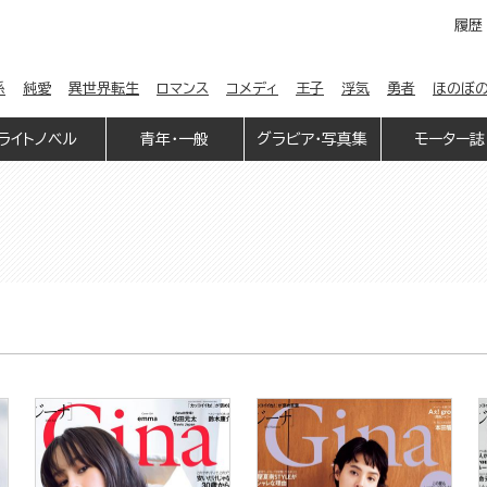
履歴
係
純愛
異世界転生
ロマンス
コメディ
王子
浮気
勇者
ほのぼ
ライトノベル
青年・一般
グラビア・写真集
モーター誌