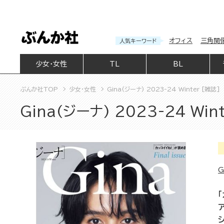
オフィス
三角関
人気キーワード
少女・女性
TL
BL
ぶんか社TOP
少女・女性
Gina(ジーナ) 2023-24 Winter [雑誌]
Gina(ジーナ) 2023-24 Win
G