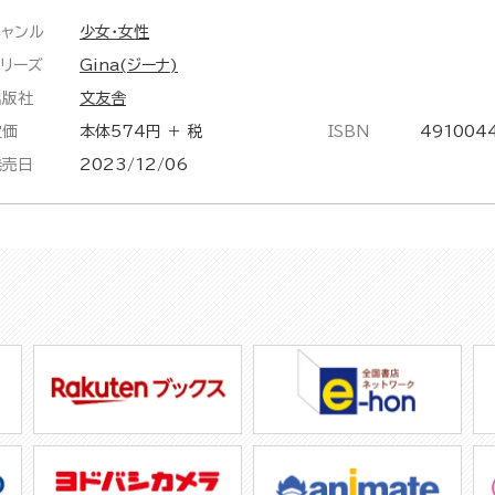
ジャンル
少女・女性
シリーズ
Gina(ジーナ)
出版社
文友舎
定価
本体574円 ＋ 税
ISBN
491004
発売日
2023/12/06