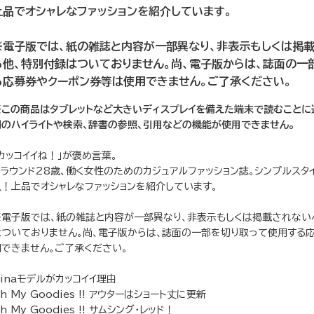
上品でオシャレなファッションを紹介しています。
※電子版では、紙の雑誌と内容が一部異なり、非表示もしくは掲
る他、特別付録はついておりません。尚、電子版からは、誌面の一
る応募券やクーポン券等は使用できません。ご了承ください。
※この商品はタブレットなど大きいディスプレイを備えた端末で読むことに
列のハイライトや検索、辞書の参照、引用などの機能が使用できません。
カッコイイね！」が褒め言葉。
アラウンド28歳、働く女性のためのカジュアルファッション誌。シンプルスタ
入！上品でオシャレなファッションを紹介しています。
※電子版では、紙の雑誌と内容が一部異なり、非表示もしくは掲載されない
はついておりません。尚、電子版からは、誌面の一部を切り取って使用する
用できません。ご了承ください。
inaモデルがカッコイイ理由
h My Goodies !! アウターはショート丈に更新
h My Goodies !! サムシング・レッド！