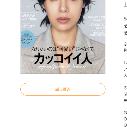
「
試し読み
G
O
O