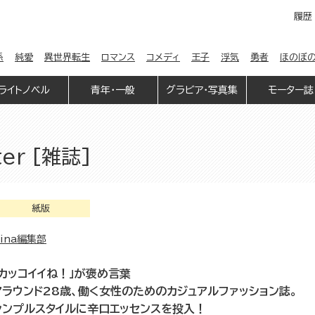
履歴
係
純愛
異世界転生
ロマンス
コメディ
王子
浮気
勇者
ほのぼ
ライトノベル
青年・一般
グラビア・写真集
モーター誌
ter [雑誌]
紙版
ina編集部
「カッコイイね！」が褒め言葉
アラウンド28歳、働く女性のためのカジュアルファッション誌。
シンプルスタイルに辛口エッセンスを投入！