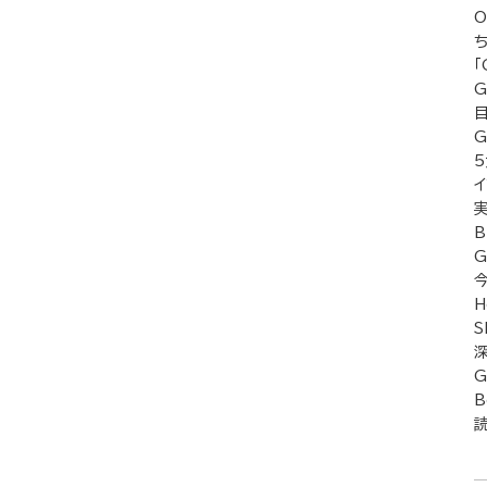
O
「
G
G
実
B
G
H
S
G
B