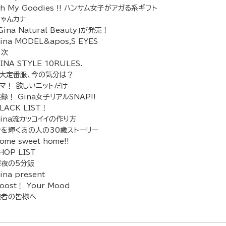
h My Goodies !! ハンサム女子がアガる系ギフト
ちゃんカナ
Gina Natural Beauty」が発売！
ina MODEL&apos,S EYES
目次
INA STYLE 10RULES.
5大定番服、今の気分は？
イマ！ 欲しいニットだけ
録！ Gina女子リアルSNAP!!
LACK LIST！
ina流カッコイイの作り方
今を輝くあの人の30歳ストーリー
ome sweet home!!
HOP LIST
深夜の5分飯
ina present
oost！ Your Mood
読者の皆様へ