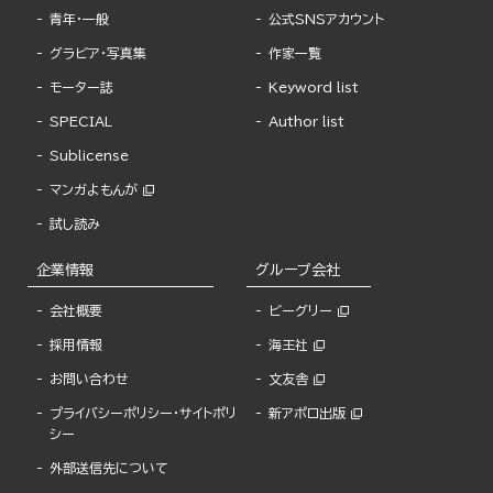
青年・一般
公式SNSアカウント
グラビア・写真集
作家一覧
モーター誌
Keyword list
SPECIAL
Author list
Sublicense
マンガよもんが
試し読み
企業情報
グループ会社
会社概要
ビーグリー
採用情報
海王社
お問い合わせ
文友舎
プライバシーポリシー・サイトポリ
新アポロ出版
シー
外部送信先について