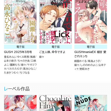
電子版
電子版
電子版
GUSH 2025年3月号
ご主人様、命令ですよ
GUSHmaniaEX 極甘 愛
されえっち
星名あんじ
ゆくえ萌葱
風緒
縁々
山本小鉄子
ちゃのき杏
三栖
綴屋めぐる
鳥海よう子
よこ
園瀬もち
縁々
サガミワ
縁々
しののめのよこ
山本テ
カ
くわたたむ子
高永ひなこ
ィナ
野萩あき
たまきつむぐ
ちづなる
レーベル作品