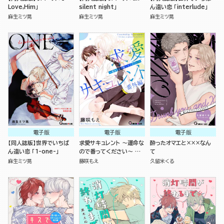
Love,Him」
silent night」
ん遠い恋 「interlude」
麻生ミツ晃
麻生ミツ晃
麻生ミツ晃
電子版
電子版
電子版
【同人誌版】世界でいちば
求愛サキュレント ～運命な
酔ったオマエと×××なん
ん遠い恋 「1-one-」
ので番ってください～ 番
て
外編
麻生ミツ晃
藤咲もえ
久留米くる