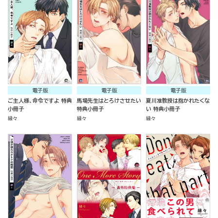
電子版
電子版
電子版
ご主人様、命令ですよ 特典
馬場先生はとろけさせたい
夏川准教授は抱かれたくな
小冊子
特典小冊子
い 特典小冊子
縁々
縁々
縁々