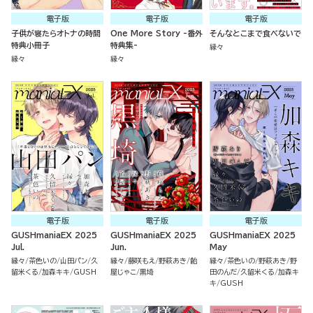
電子版
電子版
電子版
子供が寝たらオトナの時間
One More Story -番外
そんなとこまで食べないで
特典小冊子
特典集-
縁々
縁々
縁々
電子版
電子版
電子版
GUSHmaniaEX 2025
GUSHmaniaEX 2025
GUSHmaniaEX 2025
Jul.
Jun.
May
縁々
茶色いの
山田パン
久
縁々
藤咲もえ
野萩あき
飴
縁々
茶色いの
野萩あき
野
留米くる
加森キキ
GUSH
屋じゃこ
黒埼
田のんだ
久留米くる
加森キ
キ
GUSH