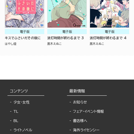
電子版
電子版
電子版
キスでふさいだその後に
消灯時間が終わるまで 3
消灯時間が終わるまで 4
はやし燈
黒木えぬこ
黒木えぬこ
コンテンツ
最新情報
少女・女性
お知らせ
TL
フェア・イベント情報
BL
書店様へ
ライトノベル
海外ライセンシー