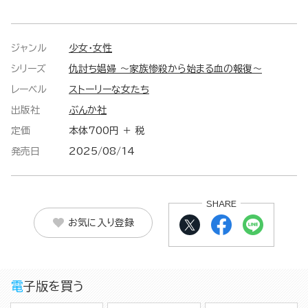
ジャンル
少女・女性
シリーズ
仇討ち娼婦 ～家族惨殺から始まる血の報復～
レーベル
ストーリーな女たち
出版社
ぶんか社
定価
本体700円 ＋ 税
発売日
2025/08/14
SHARE
お気に入り登録
電子版を買う