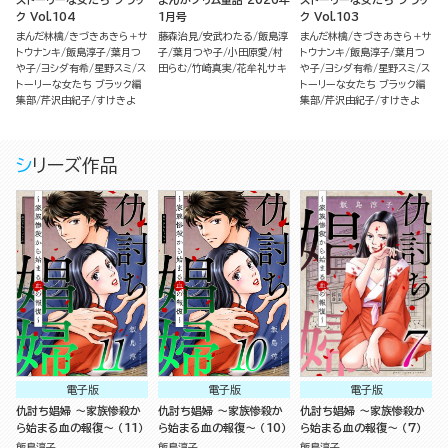
ク Vol.104
1月号
ク Vol.103
まんだ林檎
きづきあきら＋サ
藤森治見
安武わたる
飯島淳
まんだ林檎
きづきあきら＋サ
トウナンキ
飯島淳子
葉月つ
子
葉月つや子
小田原愛
村
トウナンキ
飯島淳子
葉月つ
や子
ヨシダ有希
星野スミ
ス
田らむ
竹崎真実
花牟礼サキ
や子
ヨシダ有希
星野スミ
ス
トーリーな女たち ブラック編
トーリーな女たち ブラック編
集部
芹沢由紀子
すけきよ
集部
芹沢由紀子
すけきよ
シリーズ作品
電子版
電子版
電子版
仇討ち娼婦 ～家族惨殺か
仇討ち娼婦 ～家族惨殺か
仇討ち娼婦 ～家族惨殺か
ら始まる血の報復～ （11）
ら始まる血の報復～ （10）
ら始まる血の報復～ （7）
飯島淳子
飯島淳子
飯島淳子