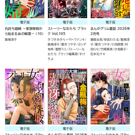
電子版
電子版
電子版
仇討ち娼婦 ～家族惨殺か
ストーリーな女たち ブラッ
まんがグリム童話 2026年
ら始まる血の報復～ （10）
ク Vol.105
2月号
飯島淳子
きづきあきら＋サトウナンキ
藤森治見
安武わたる
飯島淳
飯島淳子
葉月つや子
ヨシダ
子
葉月つや子
小田原愛
村
有希
星野スミ
ストーリーな
田らむ
竹崎真実
汐見朝子
女たち ブラック編集部
すけ
花牟礼サキ
きよ
電子版
電子版
電子版
ストーリーな女たち ブラッ
まんがグリム童話 2026年
ストーリーな女たち ブラッ