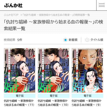
ぶんか社TOP
「仇討ち娼婦 ～家族惨殺から始まる血の報復～」の検索結果一覧
「仇討ち娼婦 ～家族惨殺から始まる血の報復～」の検
索結果一覧
検索結果
9件
新着順
タイトル順
電子版
電子版
電子版
仇討ち娼婦 ～家族惨殺か
仇討ち娼婦 ～家族惨殺か
仇討ち娼婦 ～家族惨殺か
ら始まる血の報復～ （11）
ら始まる血の報復～ （10）
ら始まる血の報復～ （9）