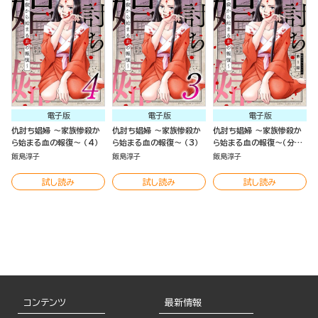
電子版
電子版
電子版
仇討ち娼婦 ～家族惨殺か
仇討ち娼婦 ～家族惨殺か
仇討ち娼婦 ～家族惨殺か
ら始まる血の報復～ （4）
ら始まる血の報復～ （3）
ら始まる血の報復～（分冊
版）
飯島淳子
飯島淳子
飯島淳子
試し読み
試し読み
試し読み
コンテンツ
最新情報