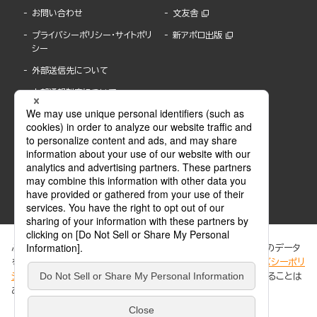
お問い合わせ
文友舎
プライバシーポリシー・サイトポリ
新アポロ出版
シー
外部送信先について
内部通報制度について
ぶんか社が運営するサイトでは、利便性向上のためにCookie等のデータ
を使用しています。 当社のCookieについての詳細は、「
プライバシーポリ
シー
」をご覧ください。当サイトでは、訪問者の個人情報を追跡することは
ABJマークは、この電子書店・電子書籍配信サービスが、著作権者からコンテンツ使用許諾を
ありません。
得た正規版配信サービスであることを示す登録商標(登録番号 第6091713号)です。
ABJマークの詳細、ABJマークを掲示しているサービスの一覧はこちら。