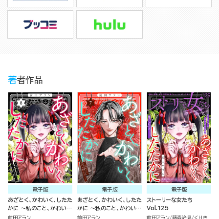
著者作品
電子版
電子版
電子版
あざとく、かわいく、したた
あざとく、かわいく、したた
ストーリーな女たち
かに ～私のこと、かわいい
かに ～私のこと、かわいい
Vol.125
だけだと思ってた？～
だけだと思ってた？～
前田アラン
前田アラン
前田アラン
藤森治見
くりき