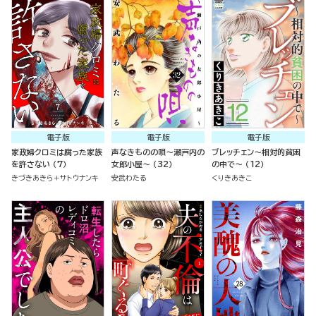
電子版
電子版
電子版
家政婦クロミは腐った家族
声なきものの唄～瀬戸内の
ブレッチェン～相対的貧困
を許さない （7）
女郎小屋～ （32）
の中で～ （12）
きづきあきら＋サトウナンキ
安武わたる
くりきあきこ