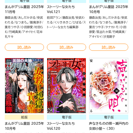
電子版
電子版
電子版
まんがグリム童話 2025年
ストーリーな女たち
まんがグリム童話 2025年
11月号
Vol.121
10月号
藤森治見
あしだかおる
安武
前田アラン
藤森治見
安武わ
藤森治見
あしだかおる
安武
わたる
なつまろ。
飯島淳子
たる
くりきあきこ
びばる
ス
わたる
なつまろ。
飯島淳子
葉月つや子
小田原愛
村田ら
トーリーな女たち編集部
葉月つや子
タナカトモ
小田
む
竹崎真実
アオイセイ
花牟
原愛
筑谷たか菜
竹崎真実
礼サキ
アオイセイ
汐見朝子
試し読み
試し読み
試し読み
紙版
電子版
電子版
まんがグリム童話 2025年
ストーリーな女たち
声なきものの唄～瀬戸内の
10月号
Vol.120
女郎小屋～ （30）