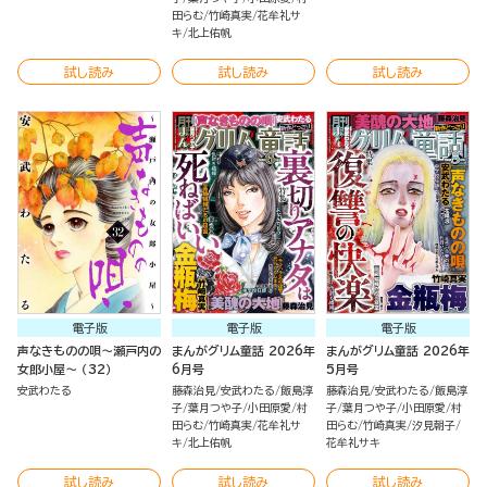
田らむ
竹崎真実
花牟礼サ
キ
北上佑帆
試し読み
試し読み
試し読み
電子版
電子版
電子版
声なきものの唄～瀬戸内の
まんがグリム童話 2026年
まんがグリム童話 2026年
女郎小屋～ （32）
6月号
5月号
安武わたる
藤森治見
安武わたる
飯島淳
藤森治見
安武わたる
飯島淳
子
葉月つや子
小田原愛
村
子
葉月つや子
小田原愛
村
田らむ
竹崎真実
花牟礼サ
田らむ
竹崎真実
汐見朝子
キ
北上佑帆
花牟礼サキ
試し読み
試し読み
試し読み