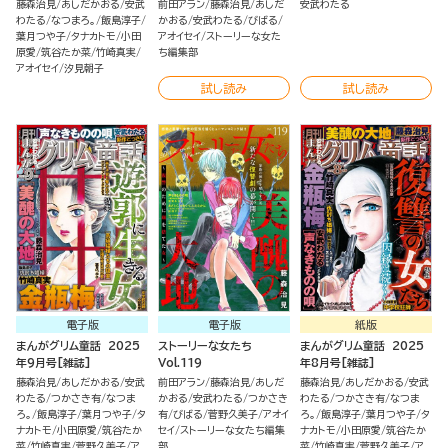
藤森治見
あしだかおる
安武
前田アラン
藤森治見
あしだ
安武わたる
わたる
なつまろ。
飯島淳子
かおる
安武わたる
びばる
葉月つや子
タナカトモ
小田
アオイセイ
ストーリーな女た
原愛
筑谷たか菜
竹崎真実
ち編集部
アオイセイ
汐見朝子
試し読み
試し読み
電子版
電子版
紙版
まんがグリム童話 2025
ストーリーな女たち
まんがグリム童話 2025
年9月号[雑誌]
Vol.119
年8月号[雑誌]
藤森治見
あしだかおる
安武
前田アラン
藤森治見
あしだ
藤森治見
あしだかおる
安武
わたる
つかさき有
なつま
かおる
安武わたる
つかさき
わたる
つかさき有
なつま
ろ。
飯島淳子
葉月つや子
タ
有
びばる
菅野久美子
アオイ
ろ。
飯島淳子
葉月つや子
タ
ナカトモ
小田原愛
筑谷たか
セイ
ストーリーな女たち編集
ナカトモ
小田原愛
筑谷たか
菜
竹崎真実
菅野久美子
ア
部
菜
竹崎真実
菅野久美子
ア