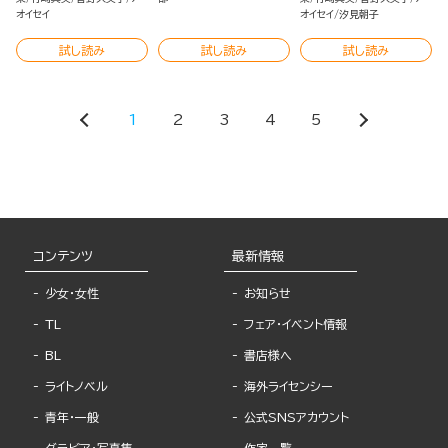
オイセイ
オイセイ
汐見朝子
試し読み
試し読み
試し読み
1
2
3
4
5
コンテンツ
最新情報
少女・女性
お知らせ
TL
フェア・イベント情報
BL
書店様へ
ライトノベル
海外ライセンシー
青年・一般
公式SNSアカウント
グラビア・写真集
作家一覧