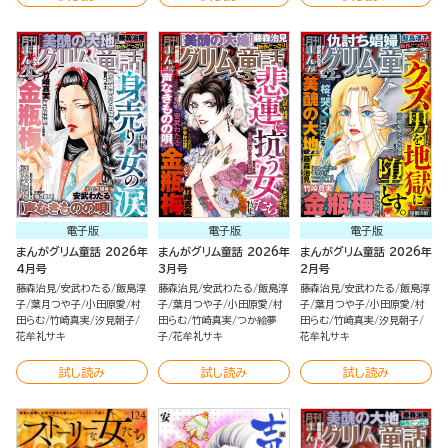
電子版
電子版
電子版
まんがグリム童話 2026年
まんがグリム童話 2026年
まんがグリム童話 2026年
4月号
3月号
2月号
藤森治見
安武わたる
飯島淳
藤森治見
安武わたる
飯島淳
藤森治見
安武わたる
飯島淳
子
葉月つや子
小田原愛
村
子
葉月つや子
小田原愛
村
子
葉月つや子
小田原愛
村
田らむ
竹崎真実
汐見朝子
田らむ
竹崎真実
つか絵夢
田らむ
竹崎真実
汐見朝子
花牟礼サキ
子
花牟礼サキ
花牟礼サキ
試し読み
試し読み
試し読み