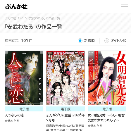
ぶんか社TOP
「安武わたる」の作品一覧
「安武わたる」の作品一覧
検索結果
107件
新着順
タイトル順
電子版
電子版
電子版
人でなしの恋
まんがグリム童話 2026年
女・明智光秀 ～もし、明智
7月号
光秀が女だったら？～
安武わたる
藤森治見
安武わたる
飯島淳
安武わたる
子
葉月つや子
小田原愛
村