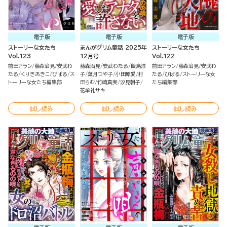
電子版
電子版
電子版
ストーリーな女たち
まんがグリム童話 2025年
ストーリーな女たち
Vol.123
12月号
Vol.122
前田アラン
藤森治見
安武わ
藤森治見
安武わたる
飯島淳
前田アラン
藤森治見
安武わ
たる
くりきあきこ
びばる
ス
子
葉月つや子
小田原愛
村
たる
びばる
ストーリーな女
トーリーな女たち編集部
田らむ
竹崎真実
汐見朝子
たち編集部
花牟礼サキ
試し読み
試し読み
試し読み