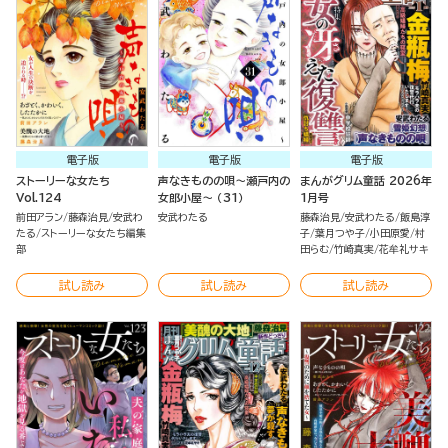
電子版
電子版
電子版
ストーリーな女たち
声なきものの唄～瀬戸内の
まんがグリム童話 2026年
Vol.124
女郎小屋～ （31）
1月号
前田アラン
藤森治見
安武わ
安武わたる
藤森治見
安武わたる
飯島淳
たる
ストーリーな女たち編集
子
葉月つや子
小田原愛
村
部
田らむ
竹崎真実
花牟礼サキ
試し読み
試し読み
試し読み