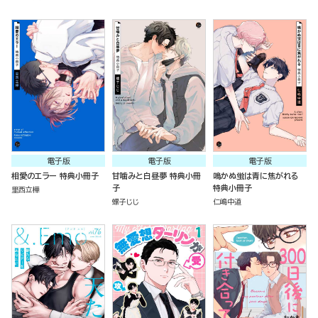
電子版
電子版
電子版
相愛のエラー 特典小冊子
甘噛みと白昼夢 特典小冊
鳴かぬ蛍は青に焦がれる
子
特典小冊子
里西立樺
螺子じじ
仁嶋中道