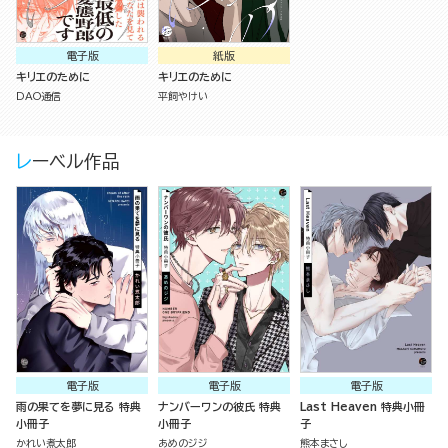
電子版
紙版
キリエのために
キリエのために
DAO通信
平飼やけい
レーベル作品
電子版
電子版
電子版
雨の果てを夢に見る 特典
ナンバーワンの彼氏 特典
Last Heaven 特典小冊
小冊子
小冊子
子
かれい煮太郎
あめのジジ
熊本まさし