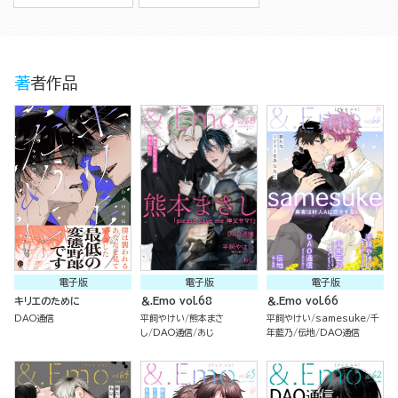
著者作品
電子版
電子版
電子版
キリエのために
＆.Emo vol.68
＆.Emo vol.66
DAO通信
平飼やけい
熊本まさ
平飼やけい
samesuke
千
し
DAO通信
あじ
年藍乃
伝地
DAO通信