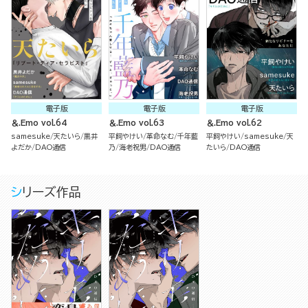
電子版
電子版
電子版
＆.Emo vol.64
＆.Emo vol.63
＆.Emo vol.62
samesuke
天たいら
黒井
平飼やけい
革命なむ
千年藍
平飼やけい
samesuke
天
よだか
DAO通信
乃
海老祝男
DAO通信
たいら
DAO通信
シリーズ作品