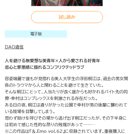
試し読み
電子版
DAO通信
人を避ける無愛想な美青年×人から愛される好青年
恋心と罪悪感に揺れるコンフリクテッドラブ
容姿端麗で誰もが見惚れる美人大学生の浮田桐江は、過去の男女関
係のトラウマから人と関わることを避けて生きていた。
そんな桐江にとって、人当たりが良く誰からも好かれるバイト先の同
僚・幸村はコンプレックスを刺激される存在だった。
ある日の夜、桐江は通りがかった公園で幸村が男の後輩に襲われて
いる現場を目撃してしまう。
思わず助けを呼びその場から逃げ出す桐江だったが、その下半身に
は初めて感じた性的な昂りの残塊があって──…
※この作品は『＆.Emo vol.62』に収録されています。重複購入に