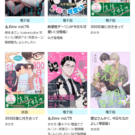
電子版
電子版
電子版
＆.Emo vol.76
無愛想ダーリンが今日も可
300日後に付き合って
愛い（分冊版）
熊本まさし
samesuke
天
おかき
たいら
隈世アキ
斧原ヨーコ
ねぎ塩理論
朝御飯丸
よふかしむり
紙版
電子版
電子版
300日後に付き合って
＆.Emo vol.75
愛はさんかく、今日もなか
よし（単話版）
おかき
おかき
憂キテカ
増留ささ
み
ニト
斧原ヨーコ
朝御飯
あゆ河
丸
よふかしむり
ねぎ塩理論