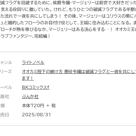
破滅フラグを回避するために、侯爵令嬢・マージェリーは前世で大好きだっ
を支える役回りに徹していた。 けれど、もうひとつの破滅フラグである半獣
った流れで一夜を共にしてしまう！ その後、マージェリーはユリウスの策に
ジュと婚約したフローラのお目付け役として、王城に住み込むことになる。 
プローチが熱を帯びるなか、マージェリーはある決心をする…！ オオカミ
界ラブファンタジー、完結編！
ジャンル
ライトノベル
シリーズ
オオカミ陛下の躾け方 悪役令嬢は破滅フラグと一夜を共にし
ます！
レーベル
BKコミックスf
出版社
ぶんか社
定価
本体720円 ＋ 税
発売日
2025/08/31