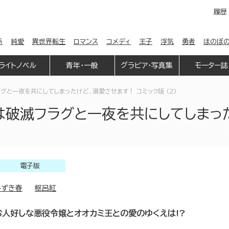
履歴
係
純愛
異世界転生
ロマンス
コメディ
王子
浮気
勇者
ほのぼ
ライトノベル
青年・一般
グラビア・写真集
モーター誌
グと一夜を共にしてしまったけど、溺愛させます！ コミック版 （2）
は破滅フラグと一夜を共にしてしまった
電子版
みずき春
枢呂紅
お人好しな悪役令嬢とオオカミ王との愛のゆくえは!?