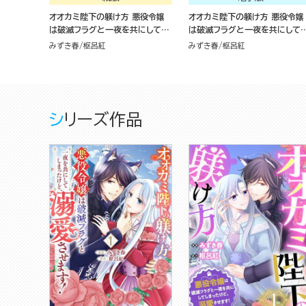
オオカミ陛下の躾け方 悪役令嬢
オオカミ陛下の躾け方 悪役令嬢
は破滅フラグと一夜を共にしてし
は破滅フラグと一夜を共にして
まったけど、溺愛させます！（1）
まったけど、溺愛させます！ コ
みずき春
枢呂紅
みずき春
枢呂紅
ック版（分冊版）
シリーズ作品