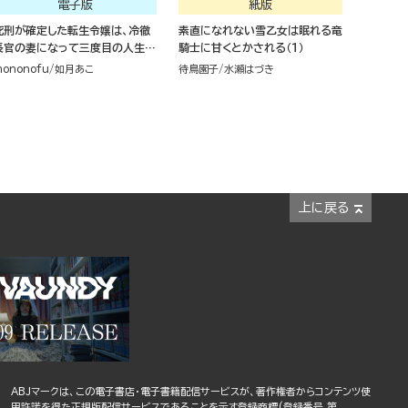
電子版
紙版
死刑が確定した転生令嬢は、冷徹
素直になれない雪乙女は眠れる竜
長官の妻になって三度目の人生を
騎士に甘くとかされる（１）
謳歌します！ コミック版 （4）
ononofu
如月あこ
待鳥園子
水瀬はづき
上に戻る
ABJマークは、この電子書店・電子書籍配信サービスが、著作権者からコンテンツ使
用許諾を得た正規版配信サービスであることを示す登録商標(登録番号 第