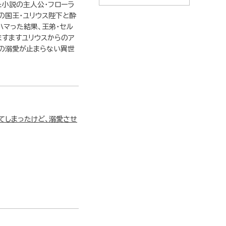
た小説の主人公・フローラ
の国王・ユリウス陛下と酔
ハマった結果、王弟・セル
ますますユリウスからのア
王の溺愛が止まらない異世
てしまったけど、溺愛させ