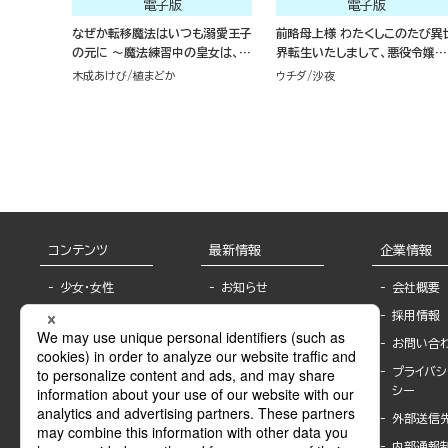
電子版
電子版
なぜか転移魔法はいつも溺愛王子
前略母上様 わたくしこのたび異
の元に ～魔法練習中の皇女は、初
界転生いたしまして、悪役令嬢に
恋こじらせ王子のお気に入り～ コ
なりました コミック版 （2）
木成あけび
植まどか
ウチダ
沙夜
ミック版 （2）
コンテンツ
最新情報
企業情報
少女・女性
お知らせ
会社概要
TL
フェア・イベント情
採用情報
報
BL
お問い合
書店様へ
ライトノベル
プライバシ
海外ライセンシー
シー
青年・一般
公式SNSアカウ
外部送信
グラビア・写真
ント
集
内部通報