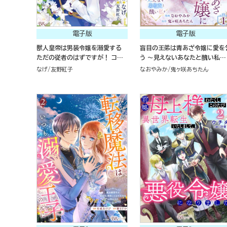
電子版
電子版
獣人皇帝は男装令嬢を溺愛する
盲目の王弟は青あざ令嬢に愛を
ただの従者のはずですが！ コミッ
う ～見えないあなたと醜い私～
ク版 （1）
コミック版（分冊版）
なげ
友野紅子
なおやみか
鬼ヶ咲あちたん