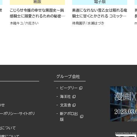
紙版
電子版
世
こじらせ令嬢の幸せな黒歴史～鈍
素直になれない雪乙女は眠れる竜
感騎士に溺愛されるための秘密の
騎士に甘くとかされる コミック版
アプローチ～（１）
（1）
木箱キユ
六花きい
待鳥園子
水瀬はづき
m
グループ会社
ビーグリー
海王社
わせ
文友舎
ーポリシー・サイトポリ
新アポロ出
版
先について
制度について