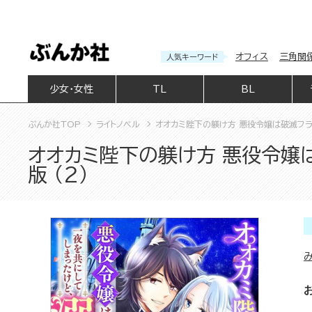
オフィス
三角関
人気キーワード
少女・女性
TL
BL
ぶんか社TOP
ライトノベル
オオカミ陛下の躾け方 悪役令嬢は破滅フラ
オオカミ陛下の躾け方 悪役令嬢
版 （2）