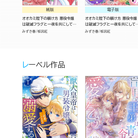
紙版
電子版
オオカミ陛下の躾け方 悪役令嬢
オオカミ陛下の躾け方 悪役令嬢
は破滅フラグと一夜を共にしてし
は破滅フラグと一夜を共にして
まったけど、溺愛させます！（1）
まったけど、溺愛させます！ コ
みずき春
枢呂紅
みずき春
枢呂紅
ック版（分冊版）
レーベル作品