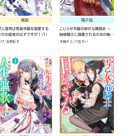
紙版
電子版
獣人皇帝は男装令嬢を溺愛する
こじらせ令嬢の幸せな黒歴史 ～
ただの従者のはずですが！（１）
鈍感騎士に溺愛されるための秘密
のアプローチ～ コミック版 （1）
なげ
友野紅子
木箱キユ
六花きい