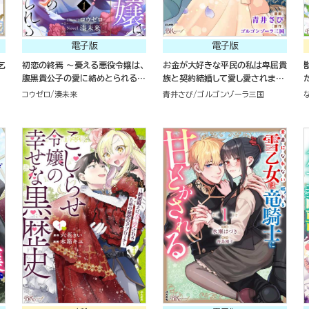
電子版
電子版
乞
初恋の終焉 ～憂える悪役令嬢は、
お金が大好きな平民の私は卑屈貴
腹黒貴公子の愛に絡めとられる～
族と契約結婚して愛し愛されます
コミック版（分冊版）
コミック版 （4）
コウゼロ
湊未来
青井さび
ゴルゴンゾーラ三国