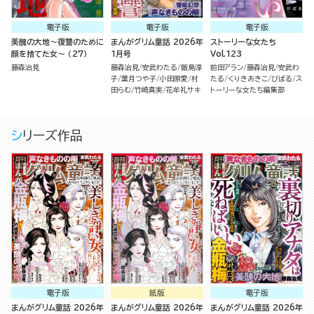
電子版
電子版
電子版
美醜の大地～復讐のために
まんがグリム童話 2026年
ストーリーな女たち
顔を捨てた女～ （27）
1月号
Vol.123
藤森治見
藤森治見
安武わたる
飯島淳
前田アラン
藤森治見
安武わ
子
葉月つや子
小田原愛
村
たる
くりきあきこ
びばる
ス
田らむ
竹崎真実
花牟礼サキ
トーリーな女たち編集部
シリーズ作品
電子版
紙版
電子版
まんがグリム童話 2026年
まんがグリム童話 2026年
まんがグリム童話 2026年