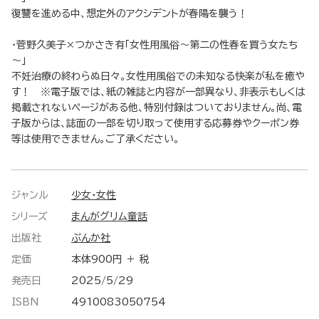
復讐を進める中、想定外のアクシデントが春陽を襲う！
・菅野久美子×つかさき有「女性用風俗～第二の性春を買う女たち
～」
不妊治療の終わらぬ日々。女性用風俗での未知なる快楽が私を癒や
す！ ※電子版では、紙の雑誌と内容が一部異なり、非表示もしくは
掲載されないページがある他、特別付録はついておりません。尚、電
子版からは、誌面の一部を切り取って使用する応募券やクーポン券
等は使用できません。ご了承ください。
ジャンル
少女・女性
シリーズ
まんがグリム童話
出版社
ぶんか社
定価
本体900円 ＋ 税
発売日
2025/5/29
ISBN
4910083050754