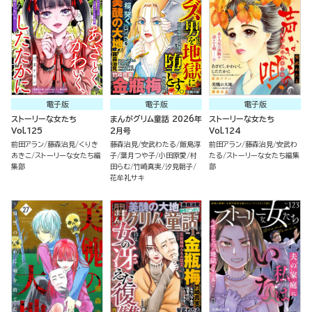
電子版
電子版
電子版
ストーリーな女たち
まんがグリム童話 2026年
ストーリーな女たち
Vol.125
2月号
Vol.124
前田アラン
藤森治見
くりき
藤森治見
安武わたる
飯島淳
前田アラン
藤森治見
安武わ
あきこ
ストーリーな女たち編
子
葉月つや子
小田原愛
村
たる
ストーリーな女たち編集
集部
田らむ
竹崎真実
汐見朝子
部
花牟礼サキ