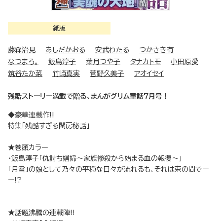
紙版
藤森治見
あしだかおる
安武わたる
つかさき有
なつまろ。
飯島淳子
葉月つや子
タナカトモ
小田原愛
筑谷たか菜
竹崎真実
菅野久美子
アオイセイ
残酷ストーリー満載で贈る、まんがグリム童話7月号！
◆豪華連載作!!
特集「残酷すぎる閨房秘話」
★巻頭カラー
・飯島淳子「仇討ち娼婦～家族惨殺から始まる血の報復～」
「月雪」の娘として乃々の平穏な日々が流れるも、それは束の間でー
ー!?
★話題沸騰の連載陣!!