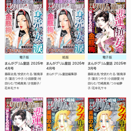
電子版
紙版
電子版
まんがグリム童話 2026年
まんがグリム童話 2026年
まんがグリム童話 2026年
4月号
4月号
3月号
藤森治見
安武わたる
飯島淳
まんがグリム童話編集部
藤森治見
安武わたる
飯島淳
子
葉月つや子
小田原愛
村
子
葉月つや子
小田原愛
村
田らむ
竹崎真実
汐見朝子
田らむ
竹崎真実
つか絵夢
花牟礼サキ
子
花牟礼サキ