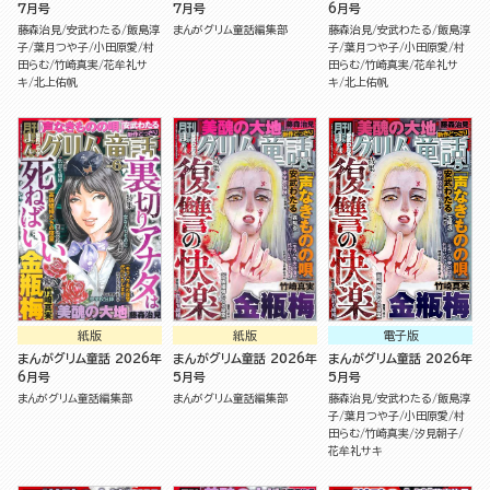
7月号
7月号
6月号
藤森治見
安武わたる
飯島淳
まんがグリム童話編集部
藤森治見
安武わたる
飯島淳
子
葉月つや子
小田原愛
村
子
葉月つや子
小田原愛
村
田らむ
竹崎真実
花牟礼サ
田らむ
竹崎真実
花牟礼サ
キ
北上佑帆
キ
北上佑帆
紙版
紙版
電子版
まんがグリム童話 2026年
まんがグリム童話 2026年
まんがグリム童話 2026年
6月号
5月号
5月号
まんがグリム童話編集部
まんがグリム童話編集部
藤森治見
安武わたる
飯島淳
子
葉月つや子
小田原愛
村
田らむ
竹崎真実
汐見朝子
花牟礼サキ