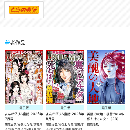
著者作品
電子版
電子版
電子版
まんがグリム童話 2026年
まんがグリム童話 2026年
美醜の大地～復讐のために
7月号
6月号
顔を捨てた女～ （28）
藤森治見
安武わたる
飯島淳
藤森治見
安武わたる
飯島淳
藤森治見
子
葉月つや子
小田原愛
村
子
葉月つや子
小田原愛
村