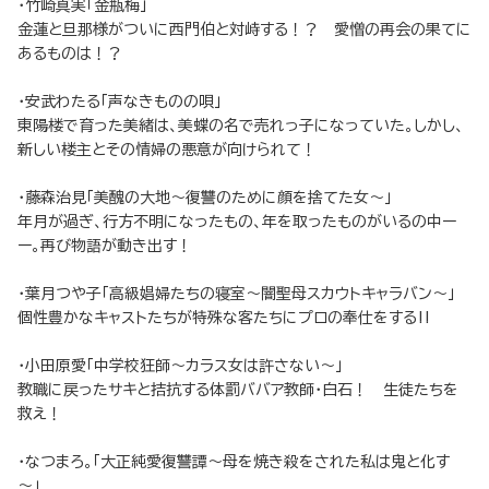
・竹崎真実「金瓶梅」
金蓮と旦那様がついに西門伯と対峙する！？ 愛憎の再会の果てに
あるものは！？
・安武わたる「声なきものの唄」
東陽楼で育った美緒は、美蝶の名で売れっ子になっていた。しかし、
新しい楼主とその情婦の悪意が向けられて！
・藤森治見「美醜の大地～復讐のために顔を捨てた女～」
年月が過ぎ、行方不明になったもの、年を取ったものがいるの中ー
ー。再び物語が動き出す！
・葉月つや子「高級娼婦たちの寝室～闇聖母スカウトキャラバン～」
個性豊かなキャストたちが特殊な客たちにプロの奉仕をする‼
・小田原愛「中学校狂師～カラス女は許さない～」
教職に戻ったサキと拮抗する体罰ババア教師・白石！ 生徒たちを
救え！
・なつまろ。「大正純愛復讐譚～母を焼き殺をされた私は鬼と化す
～」