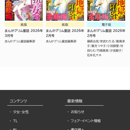
紙版
紙版
電子版
まんがグリム童話 2026年
まんがグリム童話 2026年
まんがグリム童話 2026年
3月号
2月号
2月号
まんがグリム童話編集部
まんがグリム童話編集部
藤森治見
安武わたる
飯島淳
子
葉月つや子
小田原愛
村
田らむ
竹崎真実
汐見朝子
花牟礼サキ
コンテンツ
最新情報
少女・女性
お知らせ
TL
フェア・イベント情報
BL
書店様へ