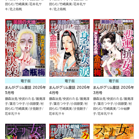
田らむ
竹崎真実
花牟礼サ
田らむ
竹崎真実
花牟礼サ
キ
北上佑帆
キ
北上佑帆
電子版
電子版
電子版
まんがグリム童話 2026年
まんがグリム童話 2026年
まんがグリム童話 2026年
5月号
4月号
3月号
藤森治見
安武わたる
飯島淳
藤森治見
安武わたる
飯島淳
藤森治見
安武わたる
飯島淳
子
葉月つや子
小田原愛
村
子
葉月つや子
小田原愛
村
子
葉月つや子
小田原愛
村
田らむ
竹崎真実
汐見朝子
田らむ
竹崎真実
汐見朝子
田らむ
竹崎真実
つか絵夢
花牟礼サキ
花牟礼サキ
子
花牟礼サキ