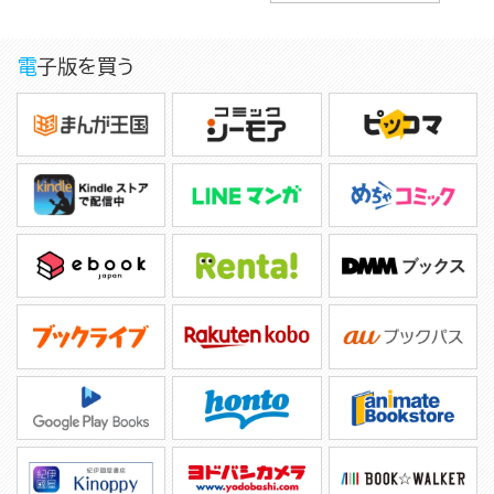
電子版を買う