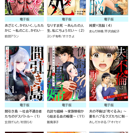
電子版
電子版
電子版
あざとく、かわいく、したた
なりすま死 ～あんたの人
純愛×洗脳 （4）
かに ～私のこと、かわいい
生、私にちょうだい～ （2）
まんだ林檎
芹沢由紀子
だけだと思ってた？～
前田アラン
ヨシダ有希
すけきよ
（8）
電子版
電子版
電子版
間引き島 ～社会不適合者
仇討ち娼婦 ～家族惨殺か
夫の不倫は「町ぐるみ」 ～
たちのデスバトル～ （1）
ら始まる血の報復～ （11）
妻をハブるクズたちに制裁
を～ （1）
玄田げんた
村田らむ
飯島淳子
あしだかおる
アオイセイ