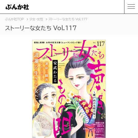
ぶんか社TOP
少女・女性
ストーリーな女たち Vol.117
ストーリーな女たち Vol.117