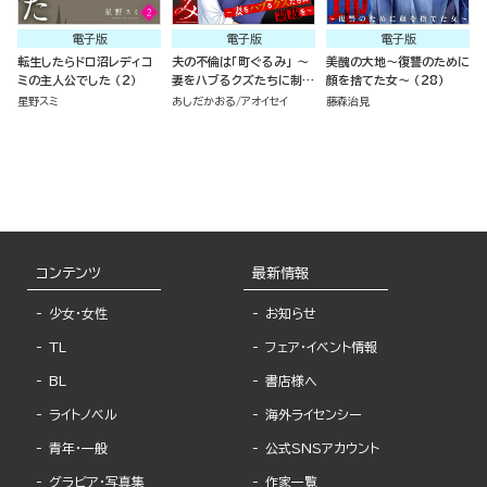
電子版
電子版
電子版
転生したらドロ沼レディコ
夫の不倫は「町ぐるみ」 ～
美醜の大地～復讐のために
ミの主人公でした （2）
妻をハブるクズたちに制裁
顔を捨てた女～ （28）
を～（分冊版）
星野スミ
あしだかおる
アオイセイ
藤森治見
コンテンツ
最新情報
少女・女性
お知らせ
TL
フェア・イベント情報
BL
書店様へ
ライトノベル
海外ライセンシー
青年・一般
公式SNSアカウント
グラビア・写真集
作家一覧