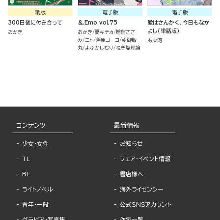
紙版
電子版
電子版
300日後に付き合って
＆.Emo vol.75
愛はさんかく、今日もなか
よし（単話版）
おかき
おかき
憂キテカ
増留ささ
み
ニト
斧原ヨーコ
朝御飯
あゆ河
丸
よふかしむり
ねぎ塩理論
コンテンツ
最新情報
少女・女性
お知らせ
TL
フェア・イベント情報
BL
書店様へ
ライトノベル
海外ライセンシー
青年・一般
公式SNSアカウント
グラビア・写真集
作家一覧