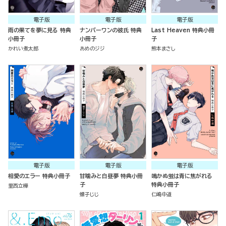
電子版
電子版
電子版
雨の果てを夢に見る 特典
ナンバーワンの彼氏 特典
Last Heaven 特典小冊
小冊子
小冊子
子
かれい煮太郎
あめのジジ
熊本まさし
電子版
電子版
電子版
相愛のエラー 特典小冊子
甘噛みと白昼夢 特典小冊
鳴かぬ蛍は青に焦がれる
子
特典小冊子
里西立樺
螺子じじ
仁嶋中道