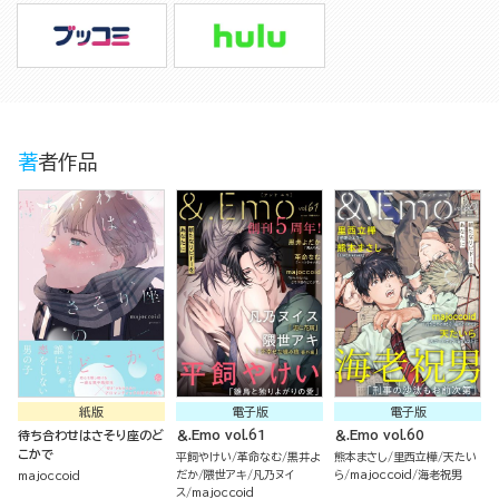
著者作品
紙版
電子版
電子版
待ち合わせはさそり座のど
＆.Emo vol.61
＆.Emo vol.60
こかで
平飼やけい
革命なむ
黒井よ
熊本まさし
里西立樺
天たい
だか
隈世アキ
凡乃ヌイ
ら
majoccoid
海老祝男
majoccoid
ス
majoccoid