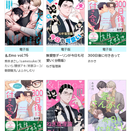
電子版
電子版
電子版
＆.Emo vol.76
無愛想ダーリンが今日も可
300日後に付き合って
愛い（分冊版）
熊本まさし
samesuke
天
おかき
たいら
隈世アキ
斧原ヨーコ
ねぎ塩理論
朝御飯丸
よふかしむり