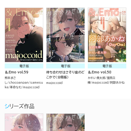
電子版
電子版
電子版
＆.Emo vol.59
待ち合わせはさそり座のど
＆.Emo vol.58
こかで（分冊版）
熊本まさ
かれい煮太郎
里西立
し
chocoanpan
samesu
樺
majoccoid
阿部あかね
majoccoid
ke
革命なむ
majoccoid
シリーズ作品