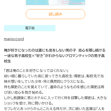
試し読み
電子版
majoccoid
俺が好きになったのは誰にも恋をしない男の子 恋心を隠し続ける
一途な男子高校生×“好き”がわからないアロマンティックの男子高
校生
「君は俺のことを好きになってはくれない」
幼い頃に暮らしていた街に戻ってきた高校生・燦吏は、転校先で当
時片想いをしていた少年・玲と偶然同じクラスになる。
玲も燦吏のことを覚えていて、運命のようなものを感じた燦吏は再
び淡い恋心を抱き始める。
しかし放課後に男とホテルに入って行く玲を目撃した燦吏は、大きな
ショックを受け、玲に問いかける。
セフレだとあっけらかんとこたえる玲だが、次に続いた言葉は「人を