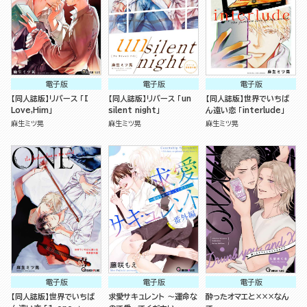
電子版
電子版
電子版
【同人誌版】リバース 「I
【同人誌版】リバース 「un
【同人誌版】世界でいちば
Love,Him」
silent night」
ん遠い恋 「interlude」
麻生ミツ晃
麻生ミツ晃
麻生ミツ晃
電子版
電子版
電子版
【同人誌版】世界でいちば
求愛サキュレント ～運命な
酔ったオマエと×××なん