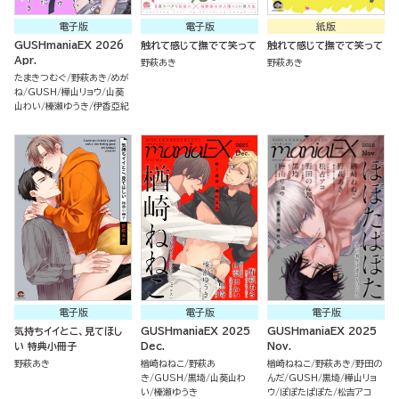
電子版
電子版
紙版
GUSHmaniaEX 2026
触れて感じて撫でて笑って
触れて感じて撫でて笑って
Apr.
野萩あき
野萩あき
たまきつむぐ
野萩あき
めが
ね
GUSH
樺山リョウ
山葵
山わい
榛瀬ゆうき
伊香亞紀
電子版
電子版
電子版
気持ちイイとこ、見てほし
GUSHmaniaEX 2025
GUSHmaniaEX 2025
い 特典小冊子
Dec.
Nov.
野萩あき
楢崎ねねこ
野萩あ
楢崎ねねこ
野萩あき
野田の
き
GUSH
黒埼
山葵山わ
んだ
GUSH
黒埼
樺山リョ
い
榛瀬ゆうき
ウ
ぽぽたぱぽた
松吉アコ