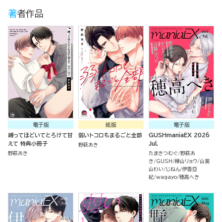
著者作品
電子版
紙版
電子版
縛ってほどいてとろけて甘
弱いトコロもまるごと全部
GUSHmaniaEX 2026
えて 特典小冊子
Jul.
野萩あき
野萩あき
たまきつむぐ
野萩あ
き
GUSH
樺山リョウ
山葵
山わい
じねん
伊香亞
紀
wagayo
穂高へき