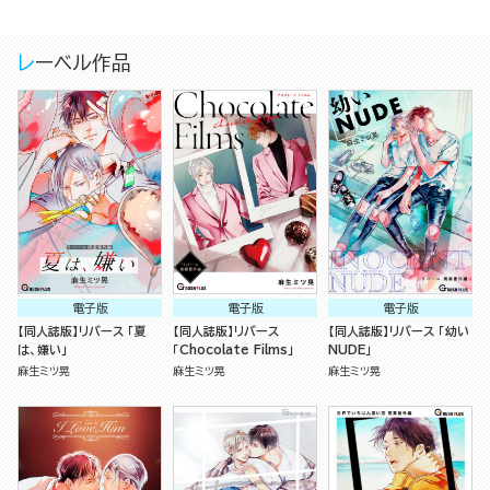
レーベル作品
電子版
電子版
電子版
【同人誌版】リバース 「夏
【同人誌版】リバース
【同人誌版】リバース 「幼い
は、嫌い」
「Chocolate Films」
NUDE」
麻生ミツ晃
麻生ミツ晃
麻生ミツ晃