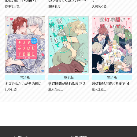
ん遠い恋 「1-one-」
ので番ってください～ 番
て
外編
麻生ミツ晃
藤咲もえ
久留米くる
電子版
電子版
電子版
キスでふさいだその後に
消灯時間が終わるまで 3
消灯時間が終わるまで 4
はやし燈
黒木えぬこ
黒木えぬこ