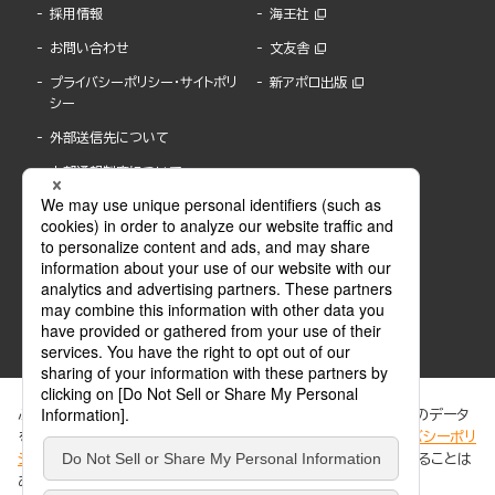
採用情報
海王社
お問い合わせ
文友舎
プライバシーポリシー・サイトポリ
新アポロ出版
シー
外部送信先について
内部通報制度について
ぶんか社が運営するサイトでは、利便性向上のためにCookie等のデータ
を使用しています。 当社のCookieについての詳細は、「
プライバシーポリ
シー
」をご覧ください。当サイトでは、訪問者の個人情報を追跡することは
ABJマークは、この電子書店・電子書籍配信サービスが、著作権者からコンテンツ使用許諾を
ありません。
得た正規版配信サービスであることを示す登録商標(登録番号 第6091713号)です。