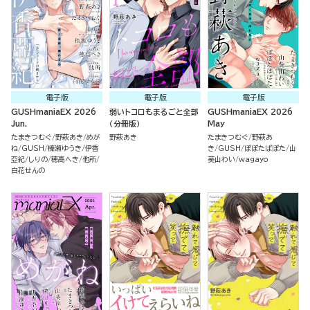
電子版
電子版
電子版
GUSHmaniaEX 2026
弱いトコロもまるごと全部
GUSHmaniaEX 2026
Jun.
（分冊版）
May
たまきつむぐ
野萩あき
めが
野萩あき
たまきつむぐ
野萩あ
ね
GUSH
榛瀬ゆうき
伊香
き
GUSH
ぽぽたぱぽた
山
亞紀
しりの
穂高へき
他所
葵山わい
wagayo
白花せんの