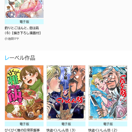
電子版
釣りとごはんと、恋は凪
（6） 【描き下ろし漫画付】
小池田マヤ
レーベル作品
電子版
電子版
電子版
びくびく雅の日常茶飯事
快盗くいしん坊 （3）
快盗くいしん坊 （2）