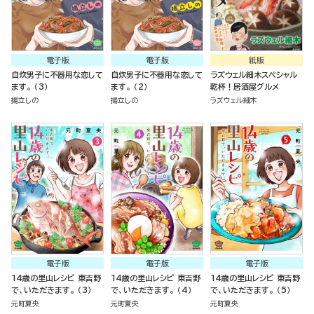
電子版
電子版
紙版
自炊男子に不器用な恋して
自炊男子に不器用な恋して
ラズウェル細木スペシャル
ます。 （3）
ます。 （2）
乾杯！居酒屋グルメ
揚立しの
揚立しの
ラズウェル細木
電子版
電子版
電子版
14歳の里山レシピ 東吉野
14歳の里山レシピ 東吉野
14歳の里山レシピ 東吉野
で、いただきます。 （3）
で、いただきます。 （4）
で、いただきます。 （5）
元町夏央
元町夏央
元町夏央