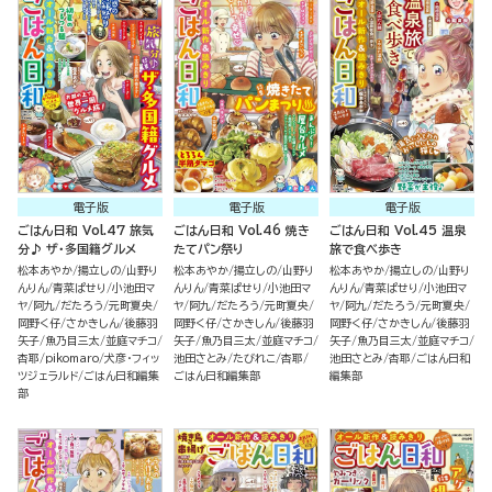
電子版
電子版
電子版
ごはん日和 Vol.47 旅気
ごはん日和 Vol.46 焼き
ごはん日和 Vol.45 温泉
分♪ ザ・多国籍グルメ
たてパン祭り
旅で食べ歩き
松本あやか
揚立しの
山野り
松本あやか
揚立しの
山野り
松本あやか
揚立しの
山野り
んりん
青菜ぱせり
小池田マ
んりん
青菜ぱせり
小池田マ
んりん
青菜ぱせり
小池田マ
ヤ
阿九
だたろう
元町夏央
ヤ
阿九
だたろう
元町夏央
ヤ
阿九
だたろう
元町夏央
岡野く仔
さかきしん
後藤羽
岡野く仔
さかきしん
後藤羽
岡野く仔
さかきしん
後藤羽
矢子
魚乃目三太
並庭マチコ
矢子
魚乃目三太
並庭マチコ
矢子
魚乃目三太
並庭マチコ
杏耶
pikomaro
犬彦・フィッ
池田さとみ
たびれこ
杏耶
池田さとみ
杏耶
ごはん日和
ツジェラルド
ごはん日和編集
ごはん日和編集部
編集部
部