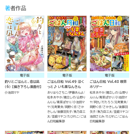
著者作品
電子版
電子版
電子版
釣りとごはんと、恋は凪
ごはん日和 Vol.49 ほく
ごはん日和 Vol.48 喫茶
（6） 【描き下ろし漫画付】
っと♪ いも栗なんきん
ホリデー
小池田マヤ
おりはらさちこ
伊藤あんよ
松本あやか
揚立しの
山野り
松本あやか
揚立しの
山野り
んりん
青菜ぱせり
小池田マ
んりん
青菜ぱせり
小池田マ
ヤ
阿九
だたろう
元町夏央
ヤ
元町夏央
岡野く仔
さか
岡野く仔
さかきしん
後藤羽
きしん
後藤羽矢子
魚乃目三
矢子
魚乃目三太
並庭マチコ
太
並庭マチコ
たびれこ
ごは
池田さとみ
たびれこ
ごはん
ん日和編集部
日和編集部