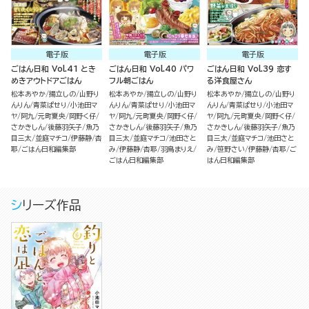
電子版
電子版
電子版
ごはん日和 Vol.41 とき
ごはん日和 Vol.40 パワ
ごはん日和 Vol.39 恋す
めきアウトドアごはん
フル朝ごはん
る洋食屋さん
松本あやか
揚立しの
山野り
松本あやか
揚立しの
山野り
松本あやか
揚立しの
山野り
んりん
青菜ぱせり
小池田マ
んりん
青菜ぱせり
小池田マ
んりん
青菜ぱせり
小池田マ
ヤ
阿九
元町夏央
岡野く仔
ヤ
阿九
元町夏央
岡野く仔
ヤ
阿九
元町夏央
岡野く仔
さかきしん
後藤羽矢子
魚乃
さかきしん
後藤羽矢子
魚乃
さかきしん
後藤羽矢子
魚乃
目三太
並庭マチコ
伊藤静
杏
目三太
並庭マチコ
池田さと
目三太
並庭マチコ
池田さと
耶
ごはん日和編集部
み
伊藤静
杏耶
羽鳥まりえ
み
笹野さい
伊藤静
杏耶
ご
ごはん日和編集部
はん日和編集部
シリーズ作品