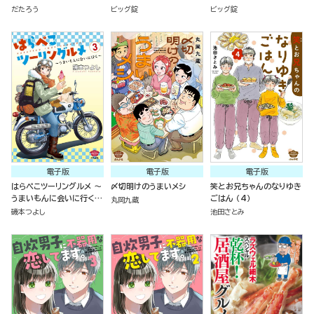
だたろう
ビッグ錠
ビッグ錠
電子版
電子版
電子版
はらぺこツーリングルメ ～
〆切明けのうまいメシ
笑とお兄ちゃんのなりゆき
うまいもんに会いに行く～
ごはん （4）
丸岡九蔵
（3）
磯本つよし
池田さとみ