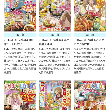
電子版
電子版
電子版
ごはん日和 Vol.44 本日
ごはん日和 Vol.43 県民
ごはん日和 Vol.42 アゲ
はチートDay♪
熱愛グルメ
アゲ♪揚げ物
松本あやか
揚立しの
山野り
松本あやか
揚立しの
山野り
松本あやか
揚立しの
山野り
んりん
青菜ぱせり
小池田マ
んりん
青菜ぱせり
小池田マ
んりん
青菜ぱせり
小池田マ
ヤ
阿九
元町夏央
岡野く仔
ヤ
阿九
元町夏央
岡野く仔
ヤ
阿九
元町夏央
岡野く仔
後藤羽矢子
魚乃目三太
並庭
さかきしん
後藤羽矢子
魚乃
さかきしん
後藤羽矢子
魚乃
マチコ
池田さとみ
杏耶
四方
目三太
並庭マチコ
池田さと
目三太
並庭マチコ
池田さと
井ぬい
無動むど
ごはん日和
み
伊藤静
杏耶
じゃが
ごは
み
伊藤静
杏耶
ごはん日和
編集部
ん日和編集部
編集部