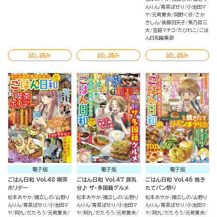
んりん
青菜ぱせり
小池田マ
ヤ
元町夏央
岡野く仔
さか
きしん
後藤羽矢子
魚乃目三
太
並庭マチコ
たびれこ
ごは
ん日和編集部
試し読み
試し読み
試し読み
電子版
電子版
電子版
ごはん日和 Vol.48 喫茶
ごはん日和 Vol.47 旅気
ごはん日和 Vol.46 焼き
ホリデー
分♪ ザ・多国籍グルメ
たてパン祭り
松本あやか
揚立しの
山野り
松本あやか
揚立しの
山野り
松本あやか
揚立しの
山野り
んりん
青菜ぱせり
小池田マ
んりん
青菜ぱせり
小池田マ
んりん
青菜ぱせり
小池田マ
ヤ
阿九
だたろう
元町夏央
ヤ
阿九
だたろう
元町夏央
ヤ
阿九
だたろう
元町夏央