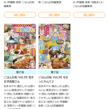
み
伊藤静
杏耶
ごはん日和
耶
ごはん日和編集部
み
伊藤静
杏耶
羽鳥まりえ
編集部
ごはん日和編集部
試し読み
試し読み
試し読み
電子版
電子版
ごはん日和 Vol.39 恋す
ごはん日和 Vol.38 ゆる
る洋食屋さん
っとホムパ♪
松本あやか
揚立しの
山野り
松本あやか
揚立しの
山野り
んりん
青菜ぱせり
小池田マ
んりん
青菜ぱせり
小池田マ
ヤ
阿九
元町夏央
岡野く仔
ヤ
阿九
元町夏央
岡野く仔
さかきしん
後藤羽矢子
魚乃
さかきしん
後藤羽矢子
魚乃
目三太
並庭マチコ
池田さと
目三太
池田さとみ
伊藤静
み
笹野さい
伊藤静
杏耶
ご
杏耶
ごはん日和編集部