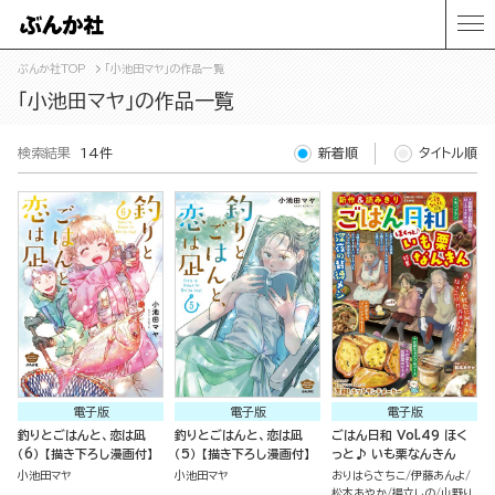
ぶんか社TOP
「小池田マヤ」の作品一覧
「小池田マヤ」の作品一覧
検索結果
14件
新着順
タイトル順
電子版
電子版
電子版
釣りとごはんと、恋は凪
釣りとごはんと、恋は凪
ごはん日和 Vol.49 ほく
（6） 【描き下ろし漫画付】
（5） 【描き下ろし漫画付】
っと♪ いも栗なんきん
小池田マヤ
小池田マヤ
おりはらさちこ
伊藤あんよ
松本あやか
揚立しの
山野り