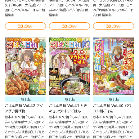
岡野く仔
さかきしん
後藤羽
後藤羽矢子
魚乃目三太
並庭
さかきしん
後藤羽矢子
魚乃
矢子
魚乃目三太
並庭マチコ
マチコ
池田さとみ
杏耶
四方
目三太
並庭マチコ
池田さと
池田さとみ
杏耶
ごはん日和
井ぬい
無動むど
ごはん日和
み
伊藤静
杏耶
じゃが
ごは
編集部
編集部
ん日和編集部
試し読み
試し読み
試し読み
電子版
電子版
電子版
ごはん日和 Vol.42 アゲ
ごはん日和 Vol.41 とき
ごはん日和 Vol.40 パワ
アゲ♪揚げ物
めきアウトドアごはん
フル朝ごはん
松本あやか
揚立しの
山野り
松本あやか
揚立しの
山野り
松本あやか
揚立しの
山野り
んりん
青菜ぱせり
小池田マ
んりん
青菜ぱせり
小池田マ
んりん
青菜ぱせり
小池田マ
ヤ
阿九
元町夏央
岡野く仔
ヤ
阿九
元町夏央
岡野く仔
ヤ
阿九
元町夏央
岡野く仔
さかきしん
後藤羽矢子
魚乃
さかきしん
後藤羽矢子
魚乃
さかきしん
後藤羽矢子
魚乃
目三太
並庭マチコ
池田さと
目三太
並庭マチコ
伊藤静
杏
目三太
並庭マチコ
池田さと