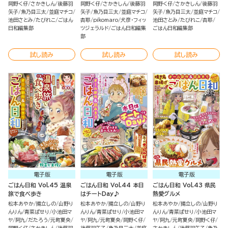
岡野く仔
さかきしん
後藤羽
岡野く仔
さかきしん
後藤羽
岡野く仔
さかきしん
後藤羽
矢子
魚乃目三太
並庭マチコ
矢子
魚乃目三太
並庭マチコ
矢子
魚乃目三太
並庭マチコ
池田さとみ
たびれこ
ごはん
杏耶
pikomaro
犬彦・フィッ
池田さとみ
たびれこ
杏耶
日和編集部
ツジェラルド
ごはん日和編集
ごはん日和編集部
部
試し読み
試し読み
試し読み
電子版
電子版
電子版
ごはん日和 Vol.45 温泉
ごはん日和 Vol.44 本日
ごはん日和 Vol.43 県民
旅で食べ歩き
はチートDay♪
熱愛グルメ
松本あやか
揚立しの
山野り
松本あやか
揚立しの
山野り
松本あやか
揚立しの
山野り
んりん
青菜ぱせり
小池田マ
んりん
青菜ぱせり
小池田マ
んりん
青菜ぱせり
小池田マ
ヤ
阿九
だたろう
元町夏央
ヤ
阿九
元町夏央
岡野く仔
ヤ
阿九
元町夏央
岡野く仔