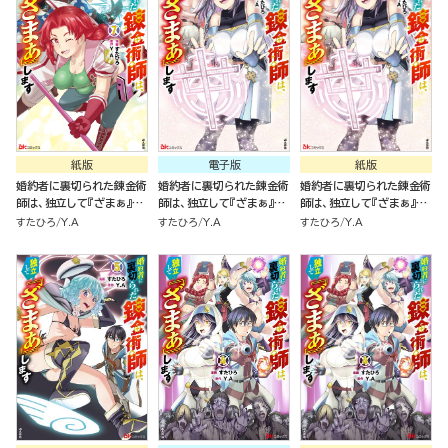
紙版
電子版
紙版
婚約者に裏切られた錬金術
婚約者に裏切られた錬金術
婚約者に裏切られた錬金術
師は、独立して『ざまぁ』し
師は、独立して『ざまぁ』し
師は、独立して『ざまぁ』し
ます（７）
ます コミック版 （6）
ます（６）
すたひろ
Y.A
すたひろ
Y.A
すたひろ
Y.A