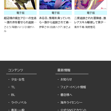
電子版
電子版
電子版
超辺境の領主アローの生活
ある日、惰眠を貪っていた
二度追放された冒険者、激
～濡れ衣を着せられ追放さ
ら一族から追放されて森に
レアスキル駆使して美少女
れましたが、二人の女神と
捨てられました そのまま
軍団を育成中！ コミック版
さとう
匈歌ハトリ
小畑チハ
伊草さゆ
白波ハクア
まさよ
青木千尋
南野雪花
新生活を送ります～ コミッ
寝てたら周りが勝手に魔物
（7）
ル
ク版 （1）
の国を作ってたけど、私は
気にせず今日も眠ります
コミック版 （6）
コンテンツ
最新情報
少女・女性
お知らせ
TL
フェア・イベント情報
BL
書店様へ
ライトノベル
海外ライセンシー
青年・一般
公式SNSアカウント