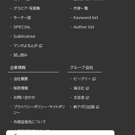
グラビア・写真集
作家一覧
モーター誌
Keyword list
SPECIAL
Author list
Sublicense
マンガよもんが
試し読み
企業情報
グループ会社
会社概要
ビーグリー
採用情報
海王社
お問い合わせ
文友舎
プライバシーポリシー・サイトポリ
新アポロ出版
シー
外部送信先について
内部通報制度について