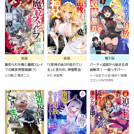
様も一緒についてきちゃい
ました～ コミック版 （1）
紙版
紙版
電子版
裏切られた俺と魔紋スレイ
「《邪神の血》が流れてい
パーティ追放から始まる収
ブの異世界冒険譚（１）
る」と言われ、神聖教会を
納無双！ ～姪っ子パーテ
追放された神父です。 ～理
ィといく最強ハーレム成り
ムラ黒江
葉月二三
KK
氷室雫
くーねるでぶる（戒め）
紺藤
不尽な理由で教会を追い出
上がり～ コミック版（分冊
ココン
chiYOMI
されたら、信仰対象の女神
版）
様も一緒についてきちゃい
ました～ （１）