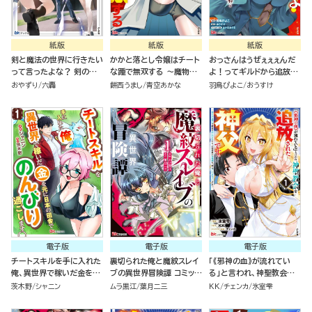
紙版
紙版
紙版
剣と魔法の世界に行きたい
かかと落とし令嬢はチート
おっさんはうぜぇぇぇんだ
って言ったよな？ 剣の魔
な踵で無双する ～魔物を
よ！ってギルドから追放し
法じゃなくてさ？ ～ギフト
即死させて楽しんでいた
たくせに、後から復帰要請
おやずり
六轟
餅西うまし
青空あかな
羽鳥ぴよこ
おうすけ
「剣魔法」でゲーム世界を美
ら、私を追放した実家が崩
を出されても遅い。最高の
少女たちと駆け抜ける～
壊しました～（１）
仲間と出会った俺はこっち
で最強を目指す！（５）
電子版
電子版
電子版
チートスキルを手に入れた
裏切られた俺と魔紋スレイ
「《邪神の血》が流れてい
俺、異世界で稼いだ金を元
ブの異世界冒険譚 コミック
る」と言われ、神聖教会を
に日本の田舎でのんびり過
版 （1）
追放された神父です。 ～理
茨木野
シャニン
ムラ黒江
葉月二三
KK
チェンカ
氷室雫
ごします。 コミック版（分冊
不尽な理由で教会を追い出
版）
されたら、信仰対象の女神