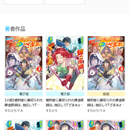
著者作品
電子版
電子版
紙版
【小説】婚約者に裏切られた
婚約者に裏切られた錬金術
婚約者に裏切られた錬金術
錬金術師は、独立して『ざ
師は、独立して『ざまぁ』し
師は、独立して『ざまぁ』し
まぁ』します （3）
ます コミック版 （7）
ます（３）
すたひろ
Y.A
すたひろ
すたひろ
Y.A