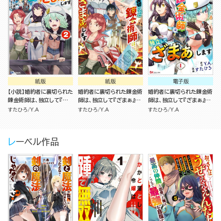
紙版
紙版
電子版
【小説】婚約者に裏切られた
婚約者に裏切られた錬金術
婚約者に裏切られた錬金術
錬金術師は、独立して『ざ
師は、独立して『ざまぁ』し
師は、独立して『ざまぁ』し
まぁ』します （2）
ます（2）
ます コミック版 （分冊版）
すたひろ
Y.A
すたひろ
Y.A
すたひろ
Y.A
レーベル作品