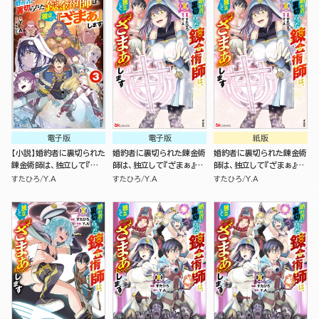
電子版
電子版
紙版
【小説】婚約者に裏切られた
婚約者に裏切られた錬金術
婚約者に裏切られた錬金術
錬金術師は、独立して『ざ
師は、独立して『ざまぁ』し
師は、独立して『ざまぁ』し
まぁ』します （3）
ます コミック版 （6）
ます（６）
すたひろ
Y.A
すたひろ
Y.A
すたひろ
Y.A