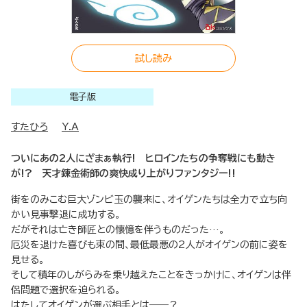
試し読み
電子版
すたひろ
Y.A
ついにあの2人にざまぁ執行! ヒロインたちの争奪戦にも動き
が!? 天才錬金術師の爽快成り上がりファンタジー!!
街をのみこむ巨大ゾンビ玉の襲来に、オイゲンたちは全力で立ち向
かい見事撃退に成功する。
だがそれは亡き師匠との懐憶を伴うものだった…。
厄災を退けた喜びも束の間、最低最悪の2人がオイゲンの前に姿を
見せる。
そして積年のしがらみを乗り越えたことをきっかけに、オイゲンは伴
侶問題で選択を迫られる。
はたしてオイゲンが選ぶ相手とは――？