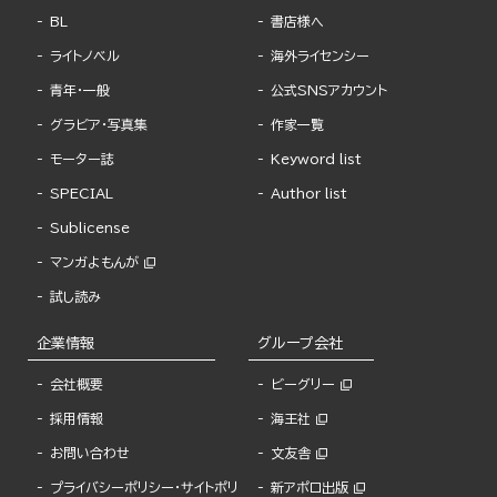
BL
書店様へ
ライトノベル
海外ライセンシー
青年・一般
公式SNSアカウント
グラビア・写真集
作家一覧
モーター誌
Keyword list
SPECIAL
Author list
Sublicense
マンガよもんが
試し読み
企業情報
グループ会社
会社概要
ビーグリー
採用情報
海王社
お問い合わせ
文友舎
プライバシーポリシー・サイトポリ
新アポロ出版