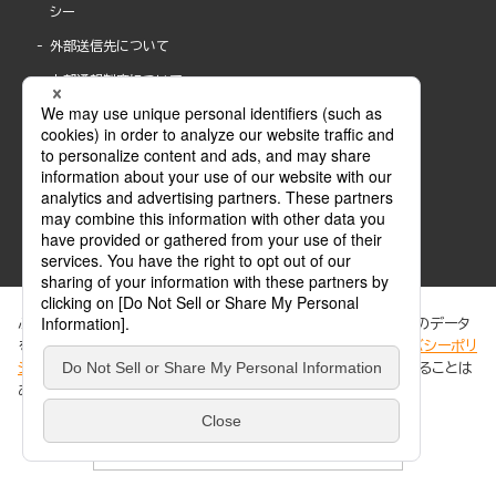
シー
外部送信先について
内部通報制度について
ぶんか社が運営するサイトでは、利便性向上のためにCookie等のデータ
を使用しています。 当社のCookieについての詳細は、「
プライバシーポリ
シー
」をご覧ください。当サイトでは、訪問者の個人情報を追跡することは
ABJマークは、この電子書店・電子書籍配信サービスが、著作権者からコンテンツ使用許諾を
ありません。
得た正規版配信サービスであることを示す登録商標(登録番号 第6091713号)です。
ABJマークの詳細、ABJマークを掲示しているサービスの一覧はこちら。
https://aebs.or.jp/
同意する
© 2025 BUNKASHA