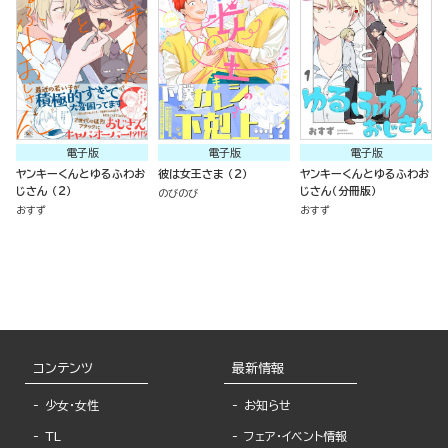
電子版
電子版
電子版
ヤンキーくんとゆるふわお
彼は女王さま （2）
ヤンキーくんとゆるふわお
じさん （2）
じさん（分冊版）
のびのび
おすず
おすず
コンテンツ
最新情報
少女・女性
お知らせ
TL
フェア・イベント情報