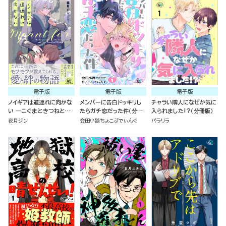
電子版
電子版
電子版
ノイギアは道連れに向かな
メンバーに告白ドッキリし
チャラい隣人になぜか気に
い ―こぐまときつねと願
たらガチ恋だった件（分冊
入られました!?（分冊版）
いの器―
版）
夜月ジン
会田小路ちょこぷでぃんぐ
パラリラ