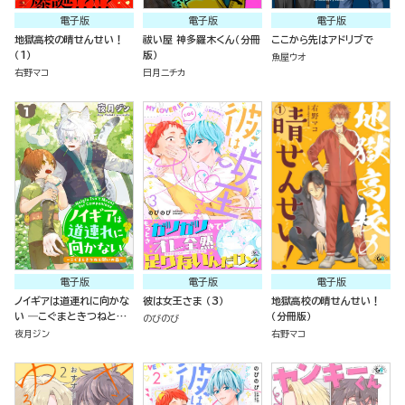
電子版
電子版
電子版
地獄高校の晴せんせい！
祓い屋 神多羅木くん（分冊
ここから先はアドリブで
（1）
版）
魚屋ウオ
右野マコ
日月ニチカ
電子版
電子版
電子版
ノイギアは道連れに向かな
彼は女王さま （3）
地獄高校の晴せんせい！
い ―こぐまときつねと願
（分冊版）
のびのび
いの器―（分冊版）
夜月ジン
右野マコ