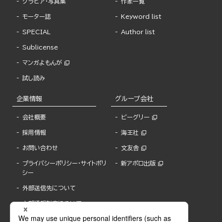
グラビア・写真集
作家一覧
モーター誌
Keyword list
SPECIAL
Author list
Sublicense
マンガよもんが
試し読み
企業情報
グループ会社
会社概要
ビーグリー
採用情報
海王社
お問い合わせ
文友舎
プライバシーポリシー・サイトポリ
新アポロ出版
シー
外部送信先について
内部通報制度について