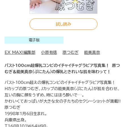
試し読み
電子版
EX MAX!編集部
小原有徳
原つむぎ
能美真奈
バスト100cm超爆乳コンビのイチャイチャグラビア写真集！ 原つ
むぎ＆能美真奈（ぷにたん）の爆乳ときれいな肌を味わって！
バスト100cm超えの爆乳コンビのイチャイチャグラビア写真集！
Hカップの原つむぎ、Jカップの能美真奈（ぷにたん）が肌を合わせ、
互いの胸に顔をうずめ、時にはほろ酔いで…。
かわいくておっぱいが大きな女の子たちのセクシーショットが満載!!
原つむぎ
1998年1月6日生まれ。
兵庫県出身。
T168B101W64H98。