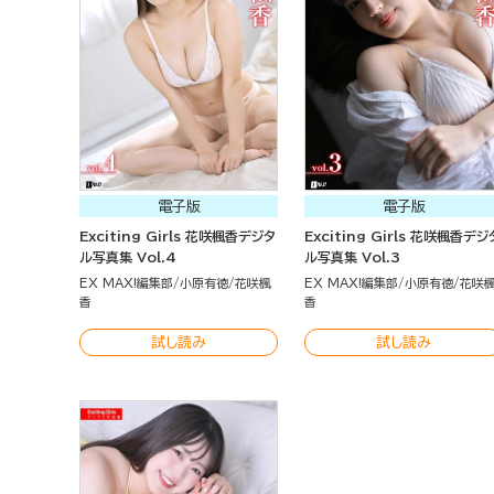
電子版
電子版
Exciting Girls 花咲楓香デジタ
Exciting Girls 花咲楓香デジ
ル写真集 Vol.4
ル写真集 Vol.3
EX MAX!編集部
小原有徳
花咲楓
EX MAX!編集部
小原有徳
花咲
香
香
試し読み
試し読み