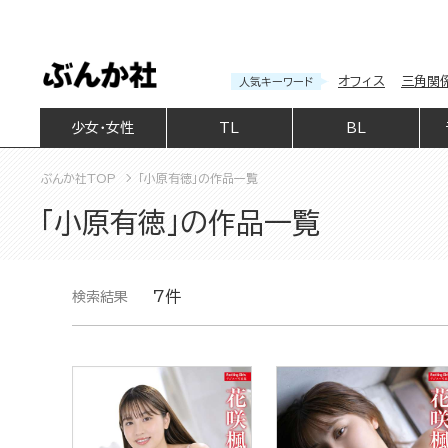
オフィス
三角関
人気キーワード
少女・女性
TL
BL
ぶんか社TOP
「小原有徳」の作品一覧
「小原有徳」の作品一覧
7件
検索結果