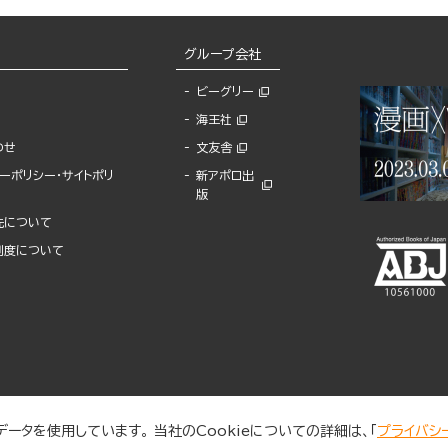
グループ会社
ビーグリー
海王社
わせ
文友舎
ーポリシー・サイトポリ
新アポロ出
版
先について
制度について
ータを使用しています。 当社のCookieについての詳細は、「
プライバシ