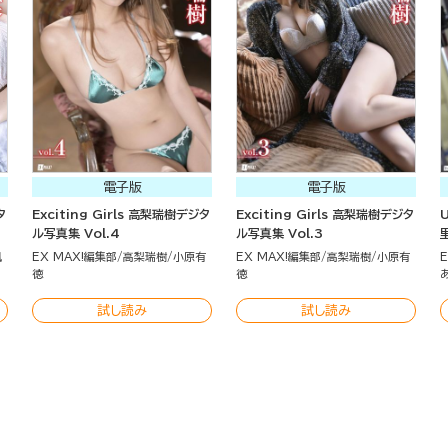
電子版
電子版
タ
Exciting Girls 高梨瑞樹デジタ
Exciting Girls 高梨瑞樹デジタ
U
ル写真集 Vol.4
ル写真集 Vol.3
楓
EX MAX!編集部
高梨瑞樹
小原有
EX MAX!編集部
高梨瑞樹
小原有
徳
徳
試し読み
試し読み