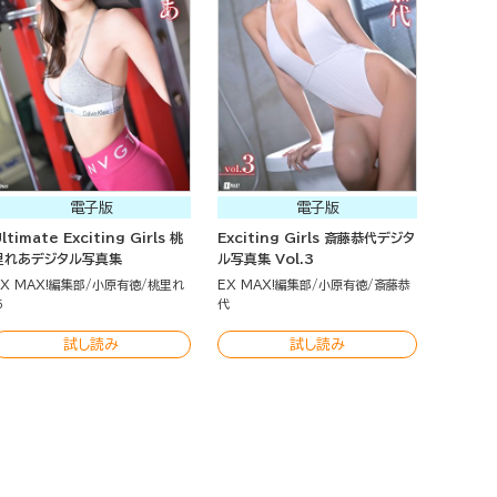
電子版
電子版
ltimate Exciting Girls 桃
Exciting Girls 斎藤恭代デジタ
里れあデジタル写真集
ル写真集 Vol.3
EX MAX!編集部
小原有徳
桃里れ
EX MAX!編集部
小原有徳
斎藤恭
あ
代
試し読み
試し読み