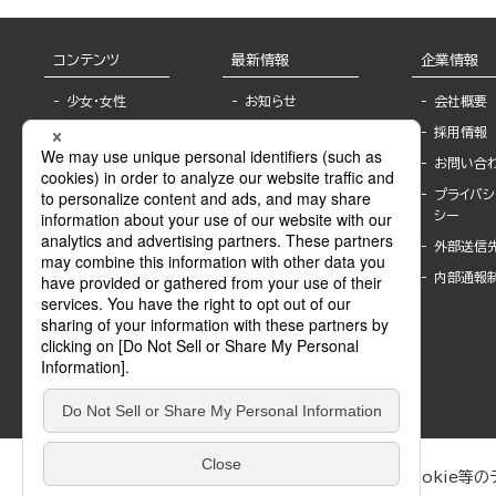
コンテンツ
最新情報
企業情報
少女・女性
お知らせ
会社概要
TL
フェア・イベント情
採用情報
報
BL
お問い合
書店様へ
ライトノベル
プライバシ
海外ライセンシー
シー
青年・一般
公式SNSアカウ
外部送信
グラビア・写真
ント
集
内部通報
作家一覧
モーター誌
Keyword list
SPECIAL
Author list
Sublicense
マンガよもん
が
試し読み
ぶんか社が運営するサイトでは、利便性向上のためにCookie等のデ