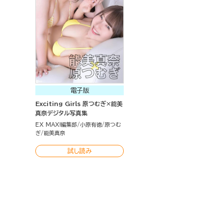
電子版
Exciting Girls 原つむぎ×能美
真奈デジタル写真集
EX MAX!編集部
小原有徳
原つむ
ぎ
能美真奈
試し読み