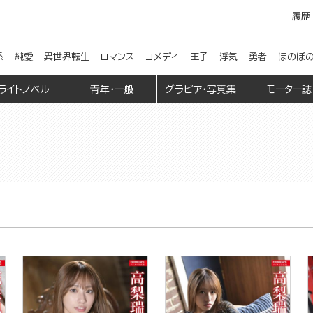
履歴
係
純愛
異世界転生
ロマンス
コメディ
王子
浮気
勇者
ほのぼ
ライトノベル
青年・一般
グラビア・写真集
モーター誌