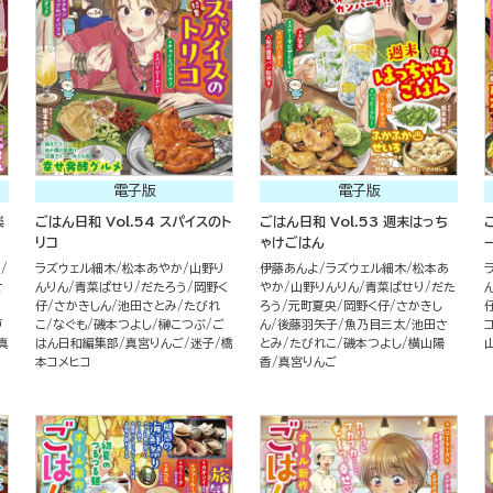
電子版
電子版
楽
ごはん日和 Vol.54 スパイスのト
ごはん日和 Vol.53 週末はっち
リコ
ゃけごはん
か
ラズウェル細木
松本あやか
山野り
伊藤あんよ
ラズウェル細木
松本あ
さ
んりん
青菜ぱせり
だたろう
岡野く
やか
山野りんりん
青菜ぱせり
だた
・
仔
さかきしん
池田さとみ
たびれ
ろう
元町夏央
岡野く仔
さかきし
戸
こ
なぐも
磯本つよし
榊こつぶ
ご
ん
後藤羽矢子
魚乃目三太
池田さ
真
はん日和編集部
真宮りんご
迷子
橋
とみ
たびれこ
磯本つよし
横山陽
本コメヒコ
香
真宮りんご