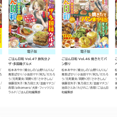
電子版
電子版
ごはん日和 Vol.47 旅気分♪
ごはん日和 Vol.46 焼きたてパ
ザ・多国籍グルメ
ン祭り
松本あやか
揚立しの
山野りんりん
松本あやか
揚立しの
山野りんりん
ろ
青菜ぱせり
小池田マヤ
阿九
だたろ
青菜ぱせり
小池田マヤ
阿九
だたろ
う
元町夏央
岡野く仔
さかきしん
う
元町夏央
岡野く仔
さかきしん
コ
後藤羽矢子
魚乃目三太
並庭マチコ
後藤羽矢子
魚乃目三太
並庭マチコ
編
杏耶
pikomaro
犬彦・フィッツジェ
池田さとみ
たびれこ
杏耶
ごはん日
ラルド
ごはん日和編集部
和編集部