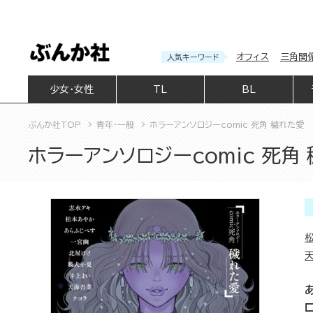
オフィス
三角関
人気キーワード
少女・女性
TL
BL
ぶんか社TOP
青年・一般
ホラーアンソロジーcomic 死角 穢れた愛
ホラーアンソロジーcomic 死角