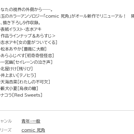
あなたの視界の外側から――。
珠玉のホラーアンソロジー「comic 死角」がオール新作でリニューアル！
る、描き下ろし9作収録。
◆表紙イラスト・志水アキ
＜作品ラインナップ＆あらすじ＞
◆志水アキ［女の霊がついてくる］
◆松本あやか［薔薇に大樹］
◆あらふじぺす［初奇奇怪怪恋］
◆一宮幽［セイレーンの泣き声］
◆北屋けけ［残りび］
◆井上まい［テノヒラ］
◆天海杏菜［わたしの不可欠］
◆藪犬小夏［烏夜の轍］
ナコラ［Red Sweets］
ジャンル
青年・一般
シリーズ
comic 死角