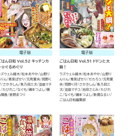
電子版
電子版
ごはん日和 Vol.52 キッチンカ
ごはん日和 Vol.51 ドドンと大
ー☆ぐるめぐり
鍋！
ラズウェル細木
松本あやか
山野り
ラズウェル細木
松本あやか
山野り
んりん
青菜ぱせり
元町夏央
岡野く
んりん
青菜ぱせり
だたろう
元町夏
仔
さかきしん
魚乃目三太
並庭マチ
央
岡野く仔
さかきしん
魚乃目三
コ
たびれこ
なぐも
磯本つよし
横
太
並庭マチコ
池田さとみ
たびれ
山陽香
表野まつり
こ
なぐも
磯本つよし
新島なるい
ごはん日和編集部