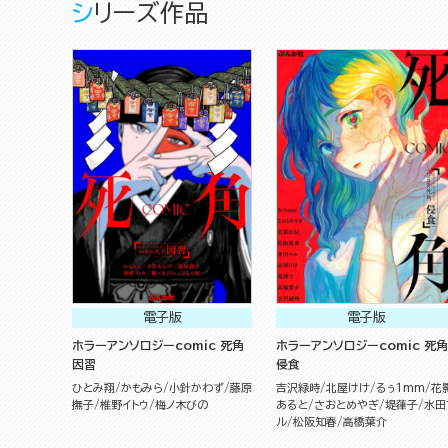
シリーズ作品
電子版
電子版
ホラーアンソロジーcomic 死角
ホラーアンソロジーcomic 死角
因習
侵食
ひとみ翔
かもみら
小針かわず
藤原
吉沢緑時
北屋けけ
るぅ1mm
花
撫子
椎野イトウ
梅ノ木びの
あると
さおとめやぎ
堤葎子
水田
ル
松阪知春
高橋葉介