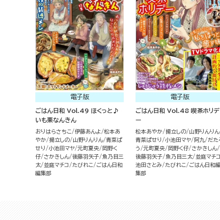
電子版
電子版
ごはん日和 Vol.49 ほくっと♪
ごはん日和 Vol.48 喫茶ホリデ
いも栗なんきん
ー
おりはらさちこ
伊藤あんよ
松本あ
松本あやか
揚立しの
山野りんりん
やか
揚立しの
山野りんりん
青菜ぱ
青菜ぱせり
小池田マヤ
阿九
だた
せり
小池田マヤ
元町夏央
岡野く
う
元町夏央
岡野く仔
さかきしん
仔
さかきしん
後藤羽矢子
魚乃目三
後藤羽矢子
魚乃目三太
並庭マチ
太
並庭マチコ
たびれこ
ごはん日和
池田さとみ
たびれこ
ごはん日和
編集部
集部