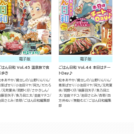
電子版
電子版
ごはん日和 Vol.45 温泉旅で食
ごはん日和 Vol.44 本日はチー
べ歩き
トDay♪
松本あやか
揚立しの
山野りんりん
松本あやか
揚立しの
山野りんりん
青菜ぱせり
小池田マヤ
阿九
だたろ
青菜ぱせり
小池田マヤ
阿九
元町夏
う
元町夏央
岡野く仔
さかきしん
央
岡野く仔
後藤羽矢子
魚乃目三
後藤羽矢子
魚乃目三太
並庭マチコ
太
並庭マチコ
池田さとみ
杏耶
四
池田さとみ
杏耶
ごはん日和編集部
方井ぬい
無動むど
ごはん日和編集
部