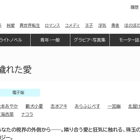
履歴
係
純愛
異世界転生
ロマンス
コメディ
王子
浮気
勇者
ほのぼ
ライトノベル
青年・一般
グラビア・写真集
モーター誌
 穢れた愛
電子版
松本あやか
藪犬小夏
志水アキ
あらふじぺす
一宮幽
北屋
天海杏菜
ナコラ
あなたの視界の外側から――。隣り合う愛と狂気に触れる、珠玉の
ロジー。