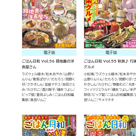
電子版
電子版
ごはん日和 Vol.56 路地裏の洋
ごはん日和 Vol.55 秋旅♪ 行
食屋さん
グルメ
ラズウェル細木
松本あやか
山野り
小松鳩
ラズウェル細木
松本あや
んりん
青菜ぱせり
だたろう
岡野く
山野りんりん
だたろう
岡野く仔
仔
さかきしん
並庭マチコ
池田さと
かきしん
たびれこ
無動むど
犬彦
み
たびれこ
酒川郁子
磯本つよし
フィッツジェラルド
磯本つよし
米
ビッグ錠
倉田よしみ
ごはん日和編
卵田
ビッグ錠
ごはん日和編集部
集部
真宮りんご
宮りんご
サメマチオ