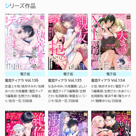
シリーズ作品
電子版
電子版
電子版
蜜恋ティアラ Vol.136
蜜恋ティアラ Vol.135
蜜恋ティアラ Vol.134
志連ユキ枝
桃井すみれ
松崎
なるみゆみ
大塚麗華
よしい
小豆
桃井すみれ
蜜恋ティア
あべの
大塚麗華
蜜恋ティア
由
蜜恋ティアラ編集部
玄野
ラ編集部
玄野さわ
あまぐり
ラ編集部
玄野さわ
翠屋る
さわ
松岡実取
翠屋るり
ジ・
松岡実取
青井千寿
梅ちゃづ
り
如月一花
日回畑
ジオ
如月一花
日回畑
け
朝陽ゆりね
日回畑