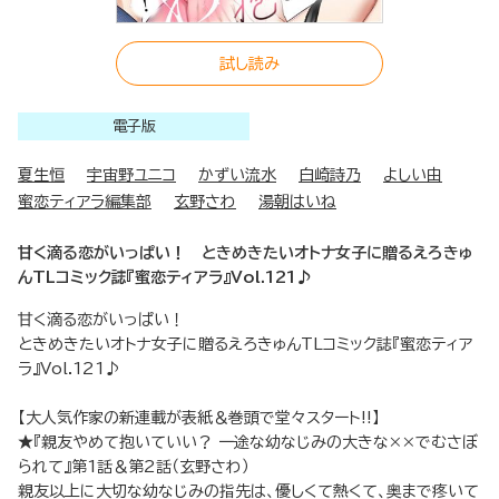
試し読み
電子版
夏生恒
宇宙野ユニコ
かずい流水
白崎詩乃
よしい由
蜜恋ティアラ編集部
玄野さわ
湯朝はいね
甘く滴る恋がいっぱい！ ときめきたいオトナ女子に贈るえろきゅ
んTLコミック誌『蜜恋ティアラ』Vol.121♪
甘く滴る恋がいっぱい！
ときめきたいオトナ女子に贈るえろきゅんTLコミック誌『蜜恋ティア
ラ』Vol.121♪
【大人気作家の新連載が表紙＆巻頭で堂々スタート!!】
★『親友やめて抱いていい？ 一途な幼なじみの大きな××でむさぼ
られて』第1話＆第2話（玄野さわ）
親友以上に大切な幼なじみの指先は、優しくて熱くて、奥まで疼いて