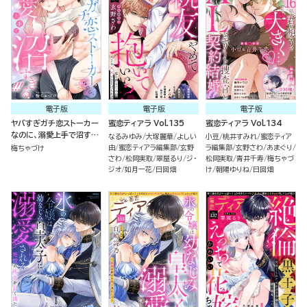
電子版
電子版
電子版
ヤバすぎガチ恋ストーカー
蜜恋ティアラ Vol.135
蜜恋ティアラ Vol.134
なのに、溺愛上手で沼すぎ
なるみゆみ
大塚麗華
よしい
小豆
桃井すみれ
蜜恋ティア
る!!!（単話版）
由
蜜恋ティアラ編集部
玄野
ラ編集部
玄野さわ
あまぐり
梅ちゃづけ
さわ
松岡実取
翠屋るり
ジ・
松岡実取
青井千寿
梅ちゃづ
ジオ
如月一花
日回畑
け
朝陽ゆりね
日回畑