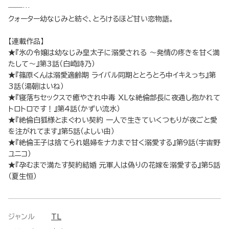
――…
クォーター幼なじみと紡ぐ、とろけるほど甘い恋物語。
【連載作品】
★『氷の令嬢は幼なじみ皇太子に溺愛される ～発情の疼きを甘く満
たして～』第3話（白崎詩乃）
★『篠原くんは溺愛適齢期 ライバル同期ととろとろ中イキえっち』第
3話（湯朝はいね）
★『寝落ちセックスで癒やされ中毒 XLな絶倫部長に夜通し抱かれて
トロトロです！』第4話（かずい流水）
★『絶倫白狐様とまぐわい契約 一人で生きていくつもりが夜ごと愛
を注がれてます』第5話（よしい由）
★『絶倫王子は捨てられ娼婦をナカまで甘く溺愛する』第9話（宇宙野
ユニコ）
★『孕むまで満たす契約結婚 元軍人は偽りの花嫁を溺愛する』第5話
（夏生恒）
ジャンル
TL