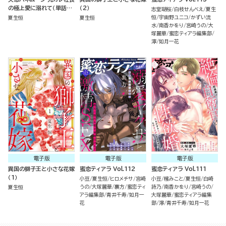
の極上愛に溺れて（単話
（2）
志堂瑚桜
白枝せんべえ
夏生
版）
恒
宇宙野ユニコ
かずい流
夏生恒
夏生恒
水
南香かをり
宮崎うの
大
塚麗華
蜜恋ティアラ編集部
濘
如月一花
電子版
電子版
電子版
異国の獅子王と小さな花嫁
蜜恋ティアラ Vol.112
蜜恋ティアラ Vol.111
（1）
小豆
夏生恒
ヒロメチサ
宮崎
小豆
櫁みこと
夏生恒
白崎
うの
大塚麗華
裏方
蜜恋ティ
詩乃
南香かをり
宮崎うの
夏生恒
アラ編集部
青井千寿
如月一
大塚麗華
蜜恋ティアラ編集
花
部
濘
青井千寿
如月一花