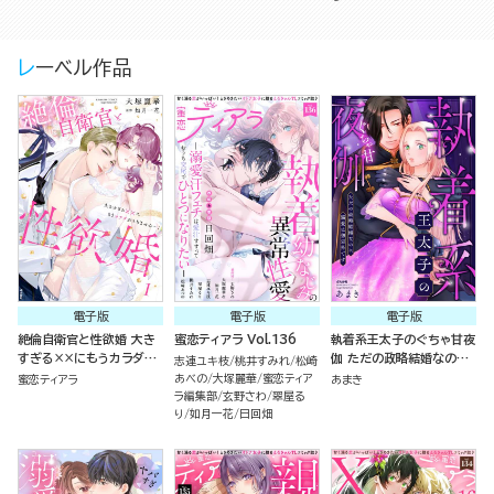
レーベル作品
電子版
電子版
電子版
絶倫自衛官と性欲婚 大き
蜜恋ティアラ Vol.136
執着系王太子のぐちゃ甘夜
すぎる××にもうカラダが
伽 ただの政略結婚なのに
志連ユキ枝
桃井すみれ
松崎
もちません…！ （1）
溺愛は想定外です
あべの
大塚麗華
蜜恋ティア
蜜恋ティアラ
あまき
ラ編集部
玄野さわ
翠屋る
り
如月一花
日回畑