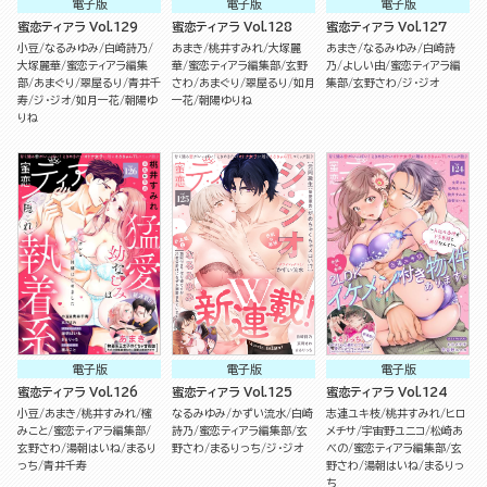
電子版
電子版
電子版
蜜恋ティアラ Vol.129
蜜恋ティアラ Vol.128
蜜恋ティアラ Vol.127
小豆
なるみゆみ
白崎詩乃
あまき
桃井すみれ
大塚麗
あまき
なるみゆみ
白崎詩
大塚麗華
蜜恋ティアラ編集
華
蜜恋ティアラ編集部
玄野
乃
よしい由
蜜恋ティアラ編
部
あまぐり
翠屋るり
青井千
さわ
あまぐり
翠屋るり
如月
集部
玄野さわ
ジ・ジオ
寿
ジ・ジオ
如月一花
朝陽ゆ
一花
朝陽ゆりね
りね
電子版
電子版
電子版
蜜恋ティアラ Vol.126
蜜恋ティアラ Vol.125
蜜恋ティアラ Vol.124
小豆
あまき
桃井すみれ
櫁
なるみゆみ
かずい流水
白崎
志連ユキ枝
桃井すみれ
ヒロ
みこと
蜜恋ティアラ編集部
詩乃
蜜恋ティアラ編集部
玄
メチサ
宇宙野ユニコ
松崎あ
玄野さわ
湯朝はいね
まるり
野さわ
まるりっち
ジ・ジオ
べの
蜜恋ティアラ編集部
玄
っち
青井千寿
野さわ
湯朝はいね
まるりっ
ち