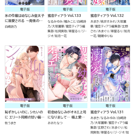
電子版
電子版
電子版
氷の令嬢は幼なじみ皇太子
蜜恋ティアラ Vol.133
蜜恋ティアラ Vol.132
に溺愛される ～発情の疼
なるみゆみ
櫁みこと
白崎詩
あまき
桃井すみれ
大塚麗
きを甘く満たして～ （1）
乃
大塚麗華
蜜恋ティアラ編
華
蜜恋ティアラ編集部
玄野
白崎詩乃
集部
松岡実取
翠屋るり
ジ・
さわ
あまぐり
翠屋るり
如月
ジオ
如月一花
一花
朝陽ゆりね
電子版
電子版
電子版
恥ずかしいのに、シたいの
初恋幼なじみがオネエ上司
蜜恋ティアラ Vol.131
に エリート同期の甘い偏愛
になりまして… 極上愛撫
あまき
なるみゆみ
白崎詩
（単話版）
で甘く乱される（単話版）
乃
大塚麗華
蜜恋ティアラ編
牧うまき
おおたなつ
集部
玄野さわ
あまぐり
松
岡実取
翠屋るり
ジ・ジオ
如