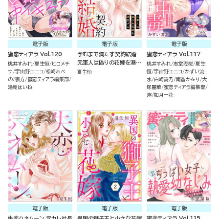
電子版
電子版
電子版
蜜恋ティアラ Vol.120
孕むまで満たす契約結婚
蜜恋ティアラ Vol.117
元軍人は偽りの花嫁を溺愛
桃井すみれ
夏生恒
ヒロメチ
桃井すみれ
志堂瑚桜
夏生
する（分冊版）
サ
宇宙野ユニコ
松崎あべ
恒
宇宙野ユニコ
かずい流
夏生恒
の
裏方
蜜恋ティアラ編集部
水
白崎詩乃
南香かをり
大
湯朝はいね
塚麗華
蜜恋ティアラ編集部
濘
如月一花
電子版
電子版
電子版
失恋ハネムーン 元カレ社長
異国の獅子王と小さな花嫁
蜜恋ティアラ Vol.115