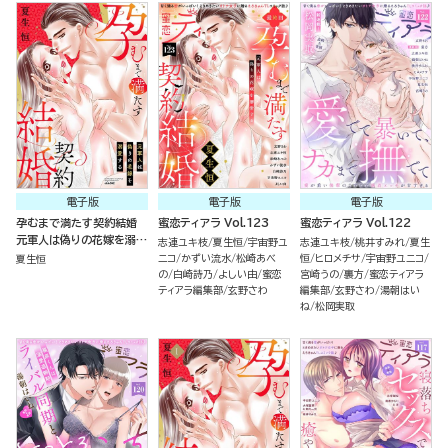
電子版
電子版
電子版
孕むまで満たす契約結婚
蜜恋ティアラ Vol.123
蜜恋ティアラ Vol.122
元軍人は偽りの花嫁を溺愛
志連ユキ枝
夏生恒
宇宙野ユ
志連ユキ枝
桃井すみれ
夏生
する
ニコ
かずい流水
松崎あべ
恒
ヒロメチサ
宇宙野ユニコ
夏生恒
の
白崎詩乃
よしい由
蜜恋
宮崎うの
裏方
蜜恋ティアラ
ティアラ編集部
玄野さわ
編集部
玄野さわ
湯朝はい
ね
松岡実取