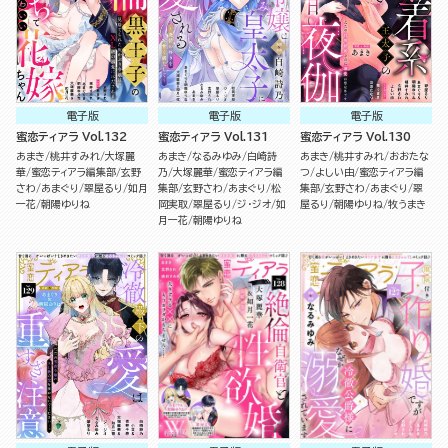
電子版
電子版
電子版
蜜恋ティアラ Vol.132
蜜恋ティアラ Vol.131
蜜恋ティアラ Vol.130
あまき
桃井すみれ
大塚麗
あまき
なるみゆみ
白崎詩
あまき
桃井すみれ
おおたな
華
蜜恋ティアラ編集部
玄野
乃
大塚麗華
蜜恋ティアラ編
つ
よしい由
蜜恋ティアラ編
さわ
あまぐり
翠屋るり
如月
集部
玄野さわ
あまぐり
松
集部
玄野さわ
あまぐり
翠
一花
朝陽ゆりね
岡実取
翠屋るり
ジ・ジオ
如
屋るり
朝陽ゆりね
牧うまき
月一花
朝陽ゆりね