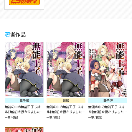
著者作品
電子版
紙版
電子版
無能の中の無能王子 スキ
無能の中の無能王子 スキ
無能の中の無能王子 スキ
ル【無能】を授かりました
ル【無能】を授かりました
ル【無能】を授かりました
が、周りの女性は【傾国】
が、周りの女性は【傾国】
が、周りの女性は【傾国】
一夢
福郎
一夢
福郎
一夢
福郎
【傾城】【奸婦】【毒婦】【悪
【傾城】【奸婦】【毒婦】【悪
【傾城】【奸婦】【毒婦】【悪
婦】【妖婦】とかです コミッ
婦】【妖婦】とかです（２）
婦】【妖婦】とかです コミッ
ク版 （2）
ク版 （1）