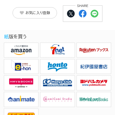
SHARE
お気に入り登録
紙版を買う