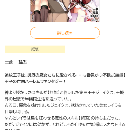
試し読み
紙版
一夢
福郎
追放王子は、災厄の魔女たちに愛される……。呑気かつ不穏。【無能】
王子の亡国ハーレムファンタジー！
神より授かったスキルが【無能】と判明した第三王子ジェイクは、王城
外の屋敷で半幽閉生活を送っていた。
ある日、屋敷を抜け出したジェイクは、誘拐されていた美女レイラを
目撃し助ける。
なんとレイラは男を狂わせる魔性のスキル【傾国】の持ち主だった。
だが、ジェイクには効かず、それどころか自身の世話係にスカウトする