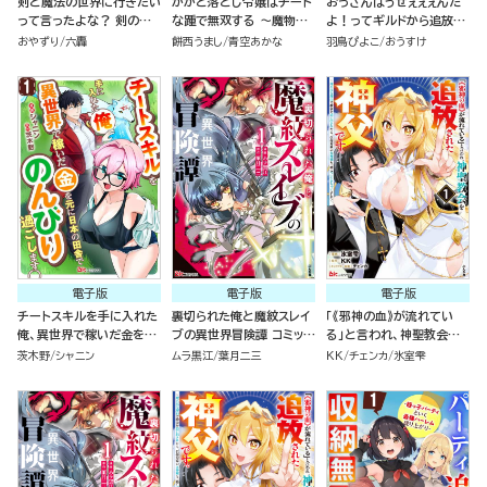
剣と魔法の世界に行きたい
かかと落とし令嬢はチート
おっさんはうぜぇぇぇんだ
って言ったよな？ 剣の魔
な踵で無双する ～魔物を
よ！ってギルドから追放し
法じゃなくてさ？ ～ギフト
即死させて楽しんでいた
たくせに、後から復帰要請
おやずり
六轟
餅西うまし
青空あかな
羽鳥ぴよこ
おうすけ
「剣魔法」でゲーム世界を美
ら、私を追放した実家が崩
を出されても遅い。最高の
少女たちと駆け抜ける～
壊しました～（１）
仲間と出会った俺はこっち
で最強を目指す！（５）
電子版
電子版
電子版
チートスキルを手に入れた
裏切られた俺と魔紋スレイ
「《邪神の血》が流れてい
俺、異世界で稼いだ金を元
ブの異世界冒険譚 コミック
る」と言われ、神聖教会を
に日本の田舎でのんびり過
版 （1）
追放された神父です。 ～理
茨木野
シャニン
ムラ黒江
葉月二三
KK
チェンカ
氷室雫
ごします。 コミック版（分冊
不尽な理由で教会を追い出
版）
されたら、信仰対象の女神
様も一緒についてきちゃい
ました～ コミック版 （1）