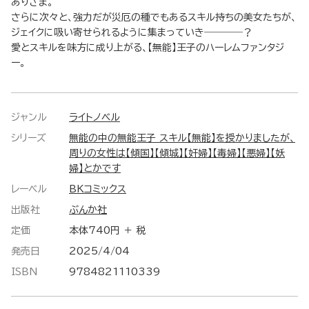
ありさま。
さらに次々と、強力だが災厄の種でもあるスキル持ちの美女たちが、
ジェイクに吸い寄せられるように集まっていき――――？
愛とスキルを味方に成り上がる、【無能】王子のハーレムファンタジ
ー。
ジャンル
ライトノベル
シリーズ
無能の中の無能王子 スキル【無能】を授かりましたが、
周りの女性は【傾国】【傾城】【奸婦】【毒婦】【悪婦】【妖
婦】とかです
レーベル
BKコミックス
出版社
ぶんか社
定価
本体740円 ＋ 税
発売日
2025/4/04
ISBN
9784821110339