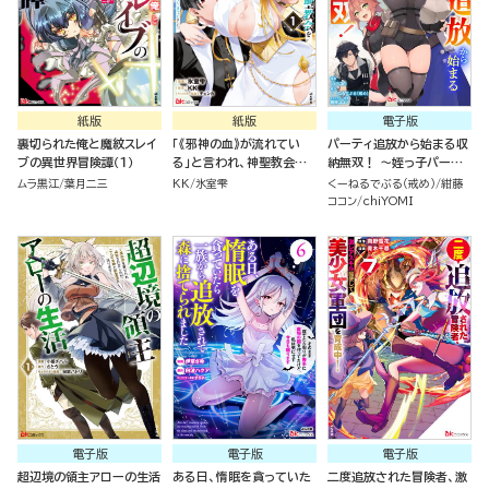
紙版
紙版
電子版
裏切られた俺と魔紋スレイ
「《邪神の血》が流れてい
パーティ追放から始まる収
ブの異世界冒険譚（１）
る」と言われ、神聖教会を
納無双！ ～姪っ子パーテ
追放された神父です。 ～理
ィといく最強ハーレム成り
ムラ黒江
葉月二三
KK
氷室雫
くーねるでぶる（戒め）
紺藤
不尽な理由で教会を追い出
上がり～ コミック版（分冊
ココン
chiYOMI
されたら、信仰対象の女神
版）
様も一緒についてきちゃい
ました～ （１）
電子版
電子版
電子版
超辺境の領主アローの生活
ある日、惰眠を貪っていた
二度追放された冒険者、激