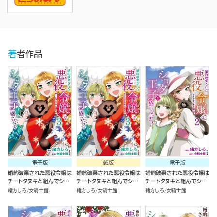
著者作品
電子版
紙版
電子版
婚約破棄された悪役令嬢は
婚約破棄された悪役令嬢は
婚約破棄された悪役令嬢は
チートタヌキと組んでショ
チートタヌキと組んでショ
チートタヌキと組んでショ
タ王子を盛り立てます！
タ王子を盛り立てます！
タ王子を盛り立てます！
緒方しろ
女騎士館
緒方しろ
女騎士館
緒方しろ
女騎士館
（3）
（3）
（2）