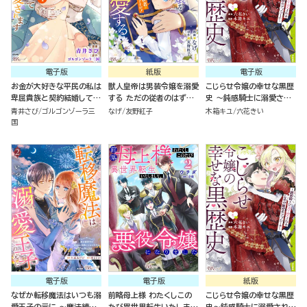
電子版
紙版
電子版
お金が大好きな平民の私は
獣人皇帝は男装令嬢を溺愛
こじらせ令嬢の幸せな黒歴
卑屈貴族と契約結婚して愛
する ただの従者のはずで
史 ～鈍感騎士に溺愛され
し愛されます コミック版
すが！（１）
るための秘密のアプローチ
青井さび
ゴルゴンゾーラ三
なげ
友野紅子
木箱キユ
六花きい
（4）
～ コミック版 （1）
国
電子版
電子版
紙版
なぜか転移魔法はいつも溺
前略母上様 わたくしこの
こじらせ令嬢の幸せな黒歴
愛王子の元に ～魔法練習
たび異世界転生いたしまし
史～鈍感騎士に溺愛される