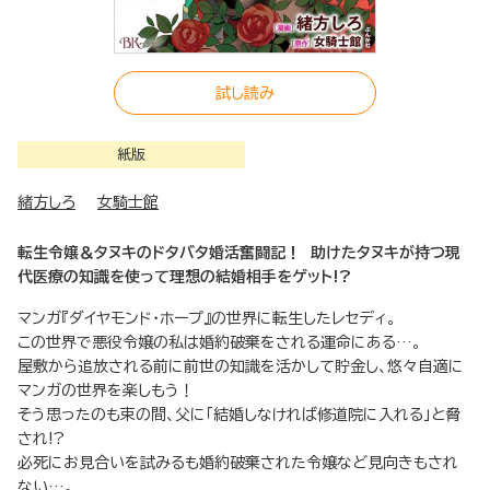
試し読み
紙版
緒方しろ
女騎士館
転生令嬢＆タヌキのドタバタ婚活奮闘記！ 助けたタヌキが持つ現
代医療の知識を使って理想の結婚相手をゲット!?
マンガ『ダイヤモンド・ホープ』の世界に転生したレセディ。
この世界で悪役令嬢の私は婚約破棄をされる運命にある…。
屋敷から追放される前に前世の知識を活かして貯金し、悠々自適に
マンガの世界を楽しもう！
そう思ったのも束の間、父に「結婚しなければ修道院に入れる」と脅
され!?
必死にお見合いを試みるも婚約破棄された令嬢など見向きもされ
ない…。