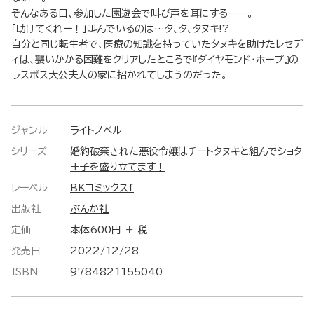
そんなある日、参加した園遊会で叫び声を耳にする――。
「助けてくれー！」叫んでいるのは…タ、タ、タヌキ!?
自分と同じ転生者で、医療の知識を持っていたタヌキを助けたレセデ
ィは、襲いかかる困難をクリアしたところで『ダイヤモンド・ホープ』の
ラスボス大公夫人の家に招かれてしまうのだった。
ジャンル
ライトノベル
シリーズ
婚約破棄された悪役令嬢はチートタヌキと組んでショタ
王子を盛り立てます！
レーベル
BKコミックスf
出版社
ぶんか社
定価
本体600円 ＋ 税
発売日
2022/12/28
ISBN
9784821155040