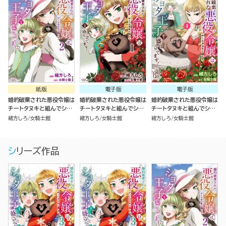
紙版
電子版
電子版
婚約破棄された悪役令嬢は
婚約破棄された悪役令嬢は
婚約破棄された悪役令嬢は
チートタヌキと組んでショ
チートタヌキと組んでショ
チートタヌキと組んでショ
タ王子を盛り立てます！
タ王子を盛り立てます！
タ王子を盛り立てます！
緒方しろ
女騎士館
緒方しろ
女騎士館
緒方しろ
女騎士館
（2）
（1）
コミック版（分冊版）
シリーズ作品