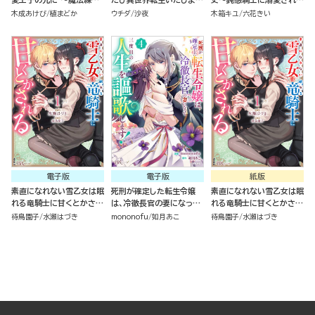
中の皇女は、初恋こじらせ
て、悪役令嬢になりました
ための秘密のアプローチ～
木成あけび
植まどか
ウチダ
沙夜
木箱キユ
六花きい
王子のお気に入り～ コミッ
コミック版 （2）
（１）
ク版 （2）
電子版
電子版
紙版
素直になれない雪乙女は眠
死刑が確定した転生令嬢
素直になれない雪乙女は眠
れる竜騎士に甘くとかされ
は、冷徹長官の妻になって
れる竜騎士に甘くとかされ
る コミック版 （1）
三度目の人生を謳歌しま
る（１）
待鳥園子
水瀬はづき
mononofu
如月あこ
待鳥園子
水瀬はづき
す！ コミック版 （4）