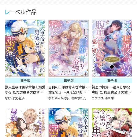
レーベル作品
電子版
電子版
電子版
獣人皇帝は男装令嬢を溺愛
盲目の王弟は青あざ令嬢に
初恋の終焉 ～憂える悪役
する ただの従者のはずで
愛を乞う ～見えないあな
令嬢は、腹黒貴公子の愛に
すが！ コミック版 （1）
たと醜い私～ コミック版
絡めとられる～ コミック版
なげ
友野紅子
なおやみか
鬼ヶ咲あちたん
コウゼロ
湊未来
（分冊版）
（分冊版）