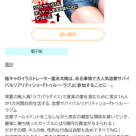
試し読み
電子版
葵抄
陰キャのイラストレーター富永太陽は、ある事情で大人気恋愛サバイ
バルリアリティショー『トゥルー・ラブ』に参加することに…。
常夏の無人島「ラブパラダイス」で真実の愛を育むために男女16人
が1カ月間共同生活する、恋愛サバイバルリアリティショー『トゥルー・
ラブ』。
恋愛ゲームイベントをこなしながら男女の親密な関係を築いていき、
最後に勝ち残ったカップルには5億円の賞金が与えられる！
だがその間、キスの他、性的な行為は自慰も含めてすべてNG！