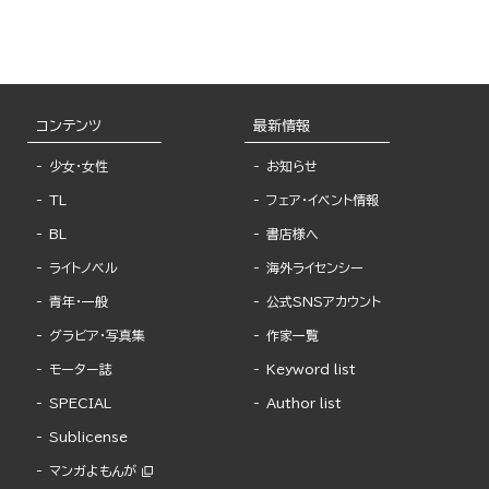
コンテンツ
最新情報
少女・女性
お知らせ
TL
フェア・イベント情報
BL
書店様へ
ライトノベル
海外ライセンシー
青年・一般
公式SNSアカウント
グラビア・写真集
作家一覧
モーター誌
Keyword list
SPECIAL
Author list
Sublicense
マンガよもんが