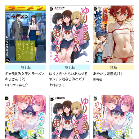
電子版
電子版
紙版
ギャラ飲み女子とラーメン
ゆりさき・とらいあんぐる
あやかし妖怪娘（１）
おじさん （2）
ヤンデレ幼なじみとガチユ
海野螢
リ留学生に求愛されて、百
ロドリゲス井之介
上村なびあ
合の花園が満開です!?