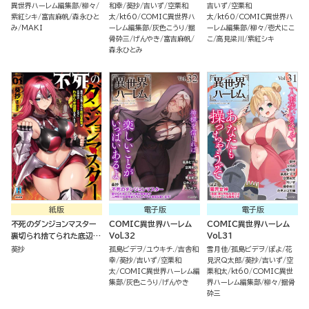
異世界ハーレム編集部
柳々
和幸
葵抄
吉いず
空栗和
吉いず
空栗和
紫紅シキ
富吉麻帆
森永ひと
太
kt60
COMIC異世界ハ
太
kt60
COMIC異世界ハ
み
MAKI
ーレム編集部
灰色こうり
掘
ーレム編集部
柳々
壱犬にこ
骨砕三
げんやき
富吉麻帆
こ
高見梁川
紫紅シキ
森永ひとみ
紙版
電子版
電子版
不死のダンジョンマスター
COMIC異世界ハーレム
COMIC異世界ハーレム
裏切られ捨てられた底辺冒
Vol.32
Vol.31
険者が元仲間の女冒険者た
葵抄
孤島ビデヲ
ユウキチ.
吉舎和
雪月佳
孤島ビデヲ
ぽよ
花
ちにわからせ復讐を誓いま
幸
葵抄
吉いず
空栗和
見沢Q太郎
葵抄
吉いず
空
す！（１）
太
COMIC異世界ハーレム編
栗和太
kt60
COMIC異世
集部
灰色こうり
げんやき
界ハーレム編集部
柳々
掘骨
砕三