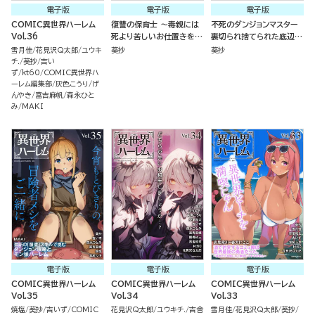
電子版
電子版
電子版
COMIC異世界ハーレム
復讐の保育士 ～毒親には
不死のダンジョンマスター
Vol.36
死より苦しいお仕置きを～
裏切られ捨てられた底辺冒
（分冊版）
険者が元仲間の女冒険者た
雪月佳
花見沢Q太郎
ユウキ
葵抄
葵抄
ちにわからせ復讐を誓いま
チ.
葵抄
吉い
す！ （1）
ず
kt60
COMIC異世界ハ
ーレム編集部
灰色こうり
げ
んやき
富吉麻帆
森永ひと
み
MAKI
電子版
電子版
電子版
COMIC異世界ハーレム
COMIC異世界ハーレム
COMIC異世界ハーレム
Vol.35
Vol.34
Vol.33
焼塩
葵抄
吉いず
COMIC
花見沢Q太郎
ユウキチ.
吉舎
雪月佳
花見沢Q太郎
葵抄