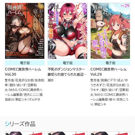
電子版
電子版
電子版
COMIC異世界ハーレム
不死のダンジョンマスター
COMIC異世界ハーレム
Vol.30
裏切られ捨てられた底辺冒
Vol.29
険者が元仲間の女冒険者た
雪月佳
花見沢Q太郎
吉舎和
葵抄
雪月佳
孤島ビデヲ
ぽよ
ゆ
ちにわからせ復讐を誓いま
幸
葵抄
吉いず
空栗和
うきあずさ
花見沢Q太郎
ユ
す！（分冊版）
太
kt60
COMIC異世界ハ
ウキチ.
葵抄
吉いず
空栗和
ーレム編集部
壱犬にここ
高
太
kt60
COMIC異世界ハ
見梁川
紫紅シキ
げんやき
ーレム編集部
柳々
灰色こう
り
紫紅シキ
シリーズ作品