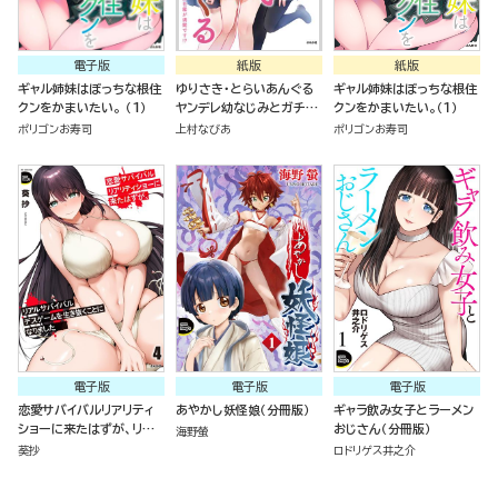
電子版
紙版
紙版
ギャル姉妹はぼっちな根住
ゆりさき・とらいあんぐる
ギャル姉妹はぼっちな根住
クンをかまいたい。 （1）
ヤンデレ幼なじみとガチユ
クンをかまいたい。（１）
リ留学生に求愛されて、百
ポリゴンお寿司
上村なびあ
ポリゴンお寿司
合の花園が満開です！？
電子版
電子版
電子版
恋愛サバイバルリアリティ
あやかし妖怪娘（分冊版）
ギャラ飲み女子とラーメン
ショーに来たはずが、リア
おじさん（分冊版）
海野螢
ルサバイバルデスゲームを
葵抄
ロドリゲス井之介
生き抜くことになりました
（4）