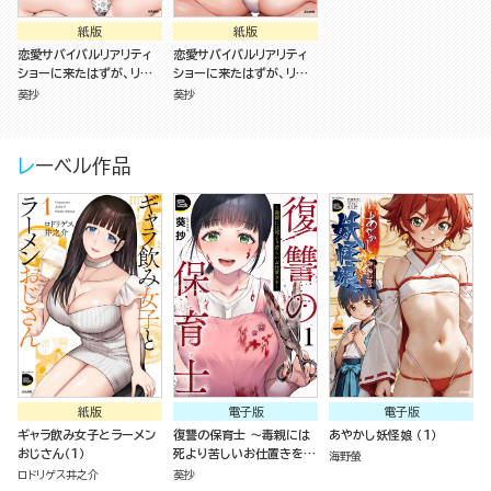
紙版
紙版
恋愛サバイバルリアリティ
恋愛サバイバルリアリティ
ショーに来たはずが、リア
ショーに来たはずが、リア
ルサバイバルデスゲームを
ルサバイバルデスゲームを
葵抄
葵抄
生き抜くことになりました
生き抜くことになりました
（2）
（1）
レーベル作品
紙版
電子版
電子版
ギャラ飲み女子とラーメン
復讐の保育士 ～毒親には
あやかし妖怪娘 （1）
おじさん（１）
死より苦しいお仕置きを～
海野螢
（分冊版）
ロドリゲス井之介
葵抄