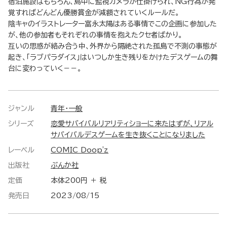
宿泊施設はもちろん、島中に監視カメラが仕掛けられ、NG行為が発
覚すればどんどん優勝賞金が減額されていくルールだ。
陰キャのイラストレーター富永太陽はある事情でこの企画に参加した
が、他の参加者もそれぞれの事情を抱えたクセ者ばかり。
互いの思惑が絡み合う中、外界から隔絶された孤島で不測の事態が
起き、「ラブパラダイス」はいつしか生き残りをかけたデスゲームの舞
台に変わっていく－－。
ジャンル
青年・一般
シリーズ
恋愛サバイバルリアリティショーに来たはずが、リアル
サバイバルデスゲームを生き抜くことになりました
レーベル
COMIC Doop'z
出版社
ぶんか社
定価
本体200円 ＋ 税
発売日
2023/08/15