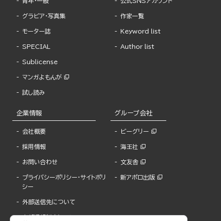
青年・一般
公式SNSアカウント
グラビア・写真集
作家一覧
モーター誌
Keyword list
SPECIAL
Author list
Sublicense
マンガよもんが
試し読み
企業情報
グループ会社
会社概要
ビーグリー
採用情報
海王社
お問い合わせ
文友舎
プライバシーポリシー・サイトポリ
新アポロ出版
シー
外部送信先について
内部通報制度について