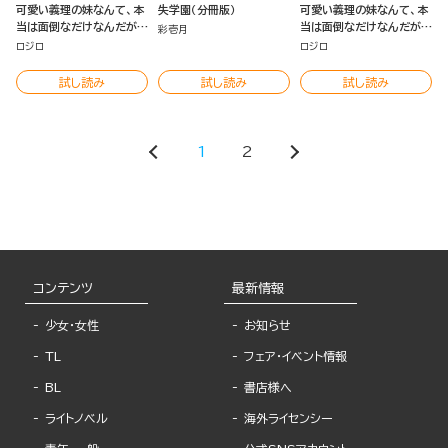
可愛い義理の妹なんて、本
失学園（分冊版）
可愛い義理の妹なんて、本
当は面倒なだけなんだが
当は面倒なだけなんだが
彩壱月
（1）
（分冊版）
ロジロ
ロジロ
試し読み
試し読み
試し読み
1
2
コンテンツ
最新情報
少女・女性
お知らせ
TL
フェア・イベント情報
BL
書店様へ
ライトノベル
海外ライセンシー