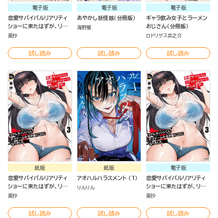
電子版
電子版
電子版
恋愛サバイバルリアリティ
あやかし妖怪娘（分冊版）
ギャラ飲み女子とラーメン
ショーに来たはずが、リア
おじさん（分冊版）
海野螢
ルサバイバルデスゲームを
葵抄
ロドリゲス井之介
生き抜くことになりました
（4）
試し読み
試し読み
試し読み
紙版
紙版
電子版
恋愛サバイバルリアリティ
アオハルハラスメント （1）
恋愛サバイバルリアリティ
ショーに来たはずが、リア
ショーに来たはずが、リア
りんりん
ルサバイバルデスゲームを
ルサバイバルデスゲームを
葵抄
葵抄
生き抜くことになりました
生き抜くことになりました
（3）
（3）
試し読み
試し読み
試し読み