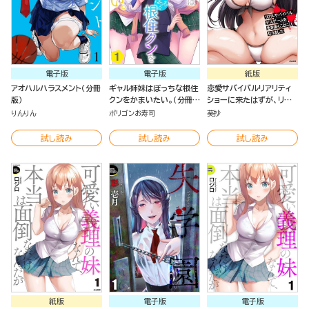
電子版
電子版
紙版
アオハルハラスメント（分冊
ギャル姉妹はぼっちな根住
恋愛サバイバルリアリティ
版）
クンをかまいたい。（分冊
ショーに来たはずが、リア
版）
ルサバイバルデスゲームを
りんりん
ポリゴンお寿司
葵抄
生き抜くことになりました
（1）
試し読み
試し読み
試し読み
紙版
電子版
電子版