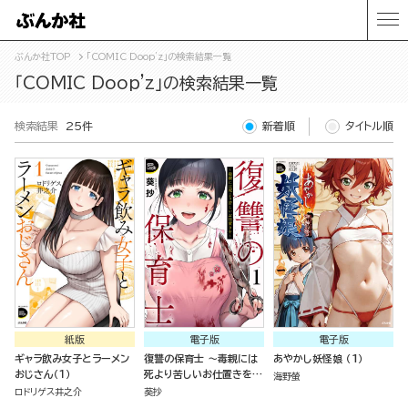
ぶんか社TOP
「COMIC Doop'z」の検索結果一覧
「COMIC Doop'z」の検索結果一覧
検索結果
25件
新着順
タイトル順
紙版
電子版
電子版
ギャラ飲み女子とラーメン
復讐の保育士 ～毒親には
あやかし妖怪娘 （1）
おじさん（１）
死より苦しいお仕置きを～
海野螢
（分冊版）
ロドリゲス井之介
葵抄