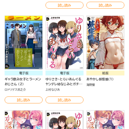
試し読み
試し読み
電子版
電子版
紙版
ギャラ飲み女子とラーメン
ゆりさき・とらいあんぐる
あやかし妖怪娘（１）
おじさん （2）
ヤンデレ幼なじみとガチユ
海野螢
リ留学生に求愛されて、百
ロドリゲス井之介
上村なびあ
合の花園が満開です!?
試し読み
試し読み