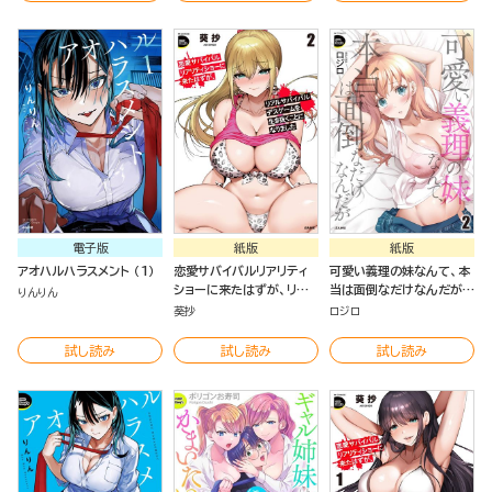
電子版
紙版
紙版
アオハルハラスメント （1）
恋愛サバイバルリアリティ
可愛い義理の妹なんて、本
ショーに来たはずが、リア
当は面倒なだけなんだが
りんりん
ルサバイバルデスゲームを
（2）
葵抄
ロジロ
生き抜くことになりました
（2）
試し読み
試し読み
試し読み