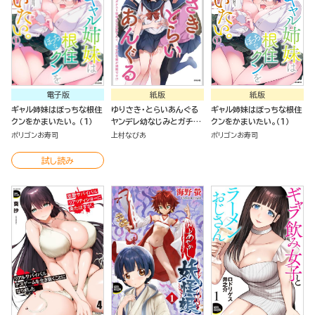
電子版
紙版
紙版
ギャル姉妹はぼっちな根住
ゆりさき・とらいあんぐる
ギャル姉妹はぼっちな根住
クンをかまいたい。 （1）
ヤンデレ幼なじみとガチユ
クンをかまいたい。（１）
リ留学生に求愛されて、百
ポリゴンお寿司
上村なびあ
ポリゴンお寿司
合の花園が満開です！？
試し読み