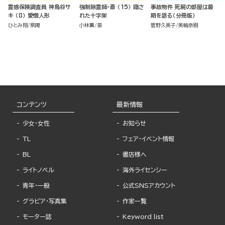
霊感保険調査員 神鳥谷サ
強制除霊師・斎 （15） 隠さ
事故物件 死屍の部屋は最
キ （8） 愛憎人形
れた十字架
期を語る（分冊版）
ひとみ翔
紫陽
小林薫
斎
菅野久美子
美輪奈樹
コンテンツ
最新情報
少女・女性
お知らせ
TL
フェア・イベント情報
BL
書店様へ
ライトノベル
海外ライセンシー
青年・一般
公式SNSアカウント
グラビア・写真集
作家一覧
モーター誌
Keyword list