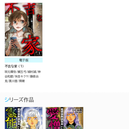
電子版
不吉な家 （1）
坂元輝弥
鯖玉弓
細村誠
神
谷和都
朱目キクヤ
藤森治
見
黒川晋
紫陽
シリーズ作品