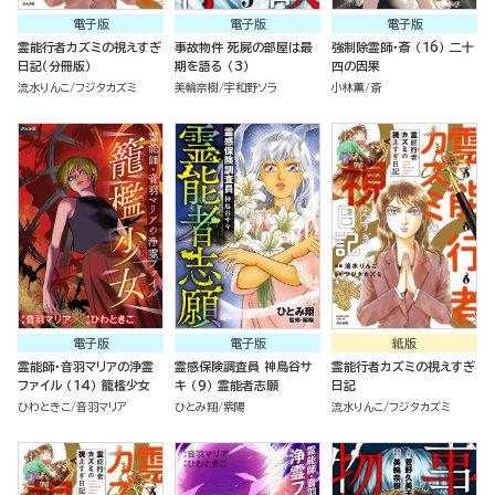
電子版
電子版
電子版
霊能行者カズミの視えすぎ
事故物件 死屍の部屋は最
強制除霊師・斎 （16） 二十
日記（分冊版）
期を語る （3）
四の因果
流水りんこ
フジタカズミ
美輪奈樹
宇和野ソラ
小林薫
斎
電子版
電子版
紙版
霊能師・音羽マリアの浄霊
霊感保険調査員 神鳥谷サ
霊能行者カズミの視えすぎ
ファイル （14） 籠檻少女
キ （9） 霊能者志願
日記
ひわときこ
音羽マリア
ひとみ翔
紫陽
流水りんこ
フジタカズミ