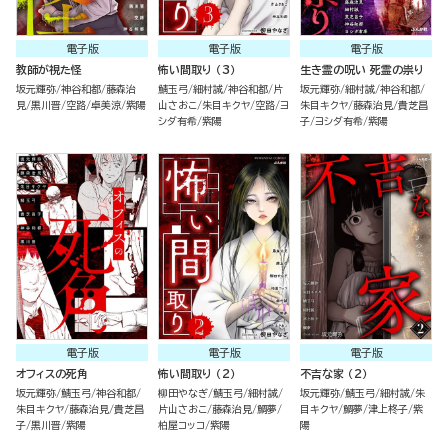
電子版
電子版
電子版
教師が視た怪
怖い間取り （3）
生き霊の呪い 死霊の祟り
坂元輝弥
神谷和都
藤森治
鯖玉弓
細村誠
神谷和都
片
坂元輝弥
細村誠
神谷和都
見
黒川晋
空路
卓美涼
紫陽
山さおこ
朱目キクヤ
空路
ヨ
朱目キクヤ
藤森治見
貴芝昌
シダ有希
紫陽
子
ヨシダ有希
紫陽
電子版
電子版
電子版
オフィスの死角
怖い間取り （2）
不吉な家 （2）
坂元輝弥
鯖玉弓
神谷和都
柳田やなぎ
鯖玉弓
細村誠
坂元輝弥
鯖玉弓
細村誠
朱
朱目キクヤ
藤森治見
貴芝昌
片山さおこ
藤森治見
鯛夢
目キクヤ
鯛夢
津上柊子
紫
子
黒川晋
紫陽
柏屋コッコ
紫陽
陽