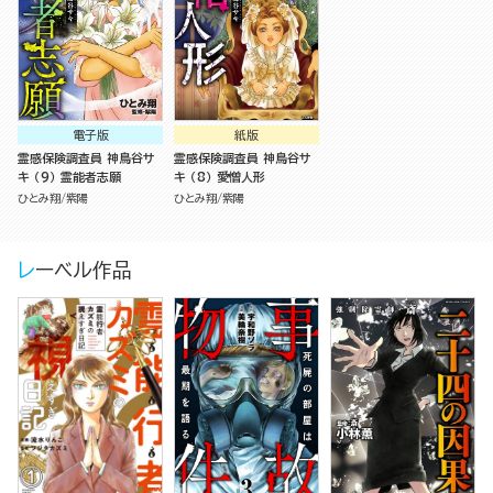
電子版
紙版
霊感保険調査員 神鳥谷サ
霊感保険調査員 神鳥谷サ
キ （9） 霊能者志願
キ （8） 愛憎人形
ひとみ翔
紫陽
ひとみ翔
紫陽
レーベル作品