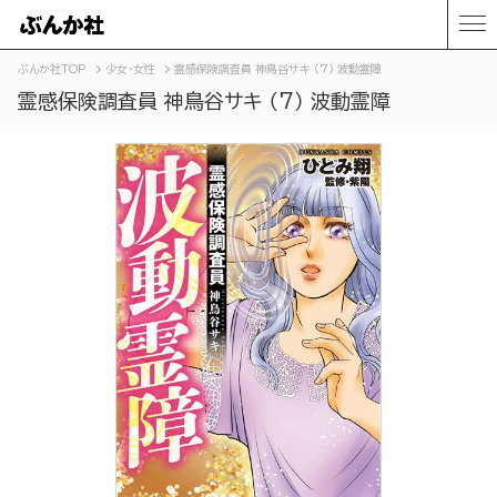
ぶんか社TOP
少女・女性
霊感保険調査員 神鳥谷サキ （7） 波動霊障
霊感保険調査員 神鳥谷サキ （7） 波動霊障