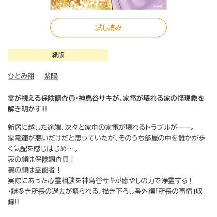
試し読み
紙版
ひとみ翔
紫陽
霊が視える保険調査員・神鳥谷サキが、家電が壊れる家の怪現象を
解き明かす!!
新居に越した途端、次々と家中の家電が壊れるトラブルが――。
家電運が悪いだけだと思っていたが、そのうち部屋の中を誰かが歩
く気配を感じはじめ…。
表の顔は保険調査員！
裏の顔は霊能者！
実際にあった心霊相談を神鳥谷サキが癒やしの力で浄霊する！
・謎多き所長の過去が語られる、描き下ろし番外編「所長の事情」収
録!!