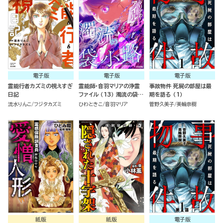
電子版
電子版
電子版
霊能行者カズミの視えすぎ
霊能師・音羽マリアの浄霊
事故物件 死屍の部屋は最
日記
ファイル （13） 濁流の袋小
期を語る （1）
路
流水りんこ
フジタカズミ
ひわときこ
音羽マリア
菅野久美子
美輪奈樹
紙版
紙版
電子版