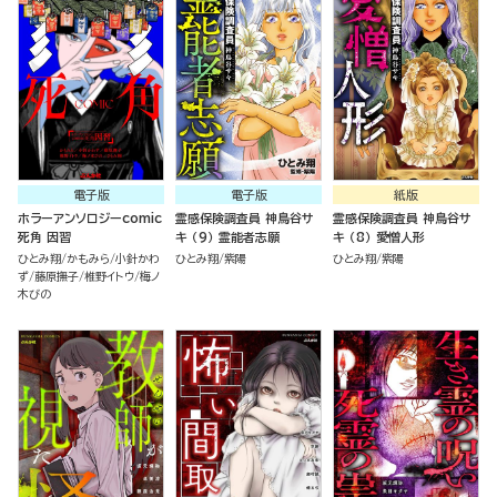
電子版
電子版
紙版
ホラーアンソロジーcomic
霊感保険調査員 神鳥谷サ
霊感保険調査員 神鳥谷サ
死角 因習
キ （9） 霊能者志願
キ （8） 愛憎人形
ひとみ翔
かもみら
小針かわ
ひとみ翔
紫陽
ひとみ翔
紫陽
ず
藤原撫子
椎野イトウ
梅ノ
木びの