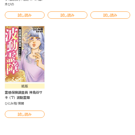
木びの
試し読み
試し読み
試し読み
紙版
霊感保険調査員 神鳥谷サ
キ （7） 波動霊障
ひとみ翔
紫陽
試し読み