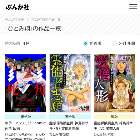
ぶんか社TOP
「ひとみ翔」の作品一覧
「ひとみ翔」の作品一覧
検索結果
4件
新着順
タイトル順
電子版
電子版
紙版
ホラーアンソロジーcomic
霊感保険調査員 神鳥谷サ
霊感保険調査員 神鳥谷サ
死角 因習
キ （9） 霊能者志願
キ （8） 愛憎人形
ひとみ翔
かもみら
小針かわ
ひとみ翔
紫陽
ひとみ翔
紫陽
ず
藤原撫子
椎野イトウ
梅ノ