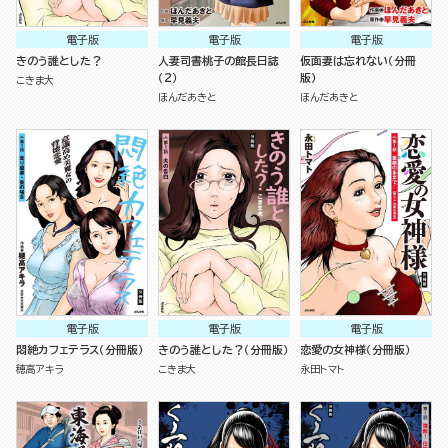
電子版
電子版
電子版
きのう誰とした？
人妻司書桃子の館長日誌
仮面妻は忘れない（分冊
（2）
版）
こきま大
ほんだあきと
ほんだあきと
電子版
電子版
電子版
悶絶カフェテラス（分冊版）
きのう誰とした？（分冊版）
恋愛の女神様（分冊版）
穂高アキラ
こきま大
永田トマト