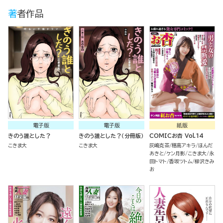
著者作品
電子版
電子版
紙版
きのう誰とした？
きのう誰とした？（分冊版）
COMICお杏 Vol.14
こきま大
こきま大
灰嶋克茶
穂高アキラ
ほんだ
あきと
ケン月影
こきま大
永
田トマト
香坂ツトム
柳沢きみ
お