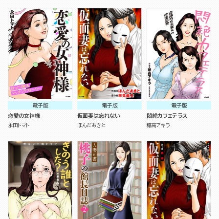
電子版
電子版
電子版
恋愛の女神様
仮面妻は忘れない
悶絶カフェテラス
永田トマト
ほんだあきと
穂高アキラ