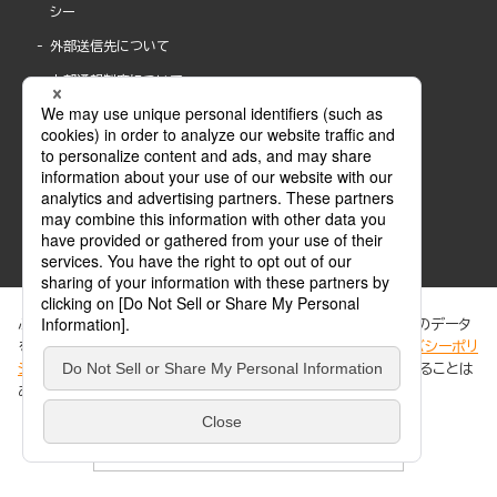
シー
外部送信先について
内部通報制度について
ぶんか社が運営するサイトでは、利便性向上のためにCookie等のデータ
を使用しています。 当社のCookieについての詳細は、「
プライバシーポリ
シー
」をご覧ください。当サイトでは、訪問者の個人情報を追跡することは
ABJマークは、この電子書店・電子書籍配信サービスが、著作権者からコンテンツ使用許諾を
ありません。
得た正規版配信サービスであることを示す登録商標(登録番号 第6091713号)です。
ABJマークの詳細、ABJマークを掲示しているサービスの一覧はこちら。
https://aebs.or.jp/
同意する
© 2025 BUNKASHA