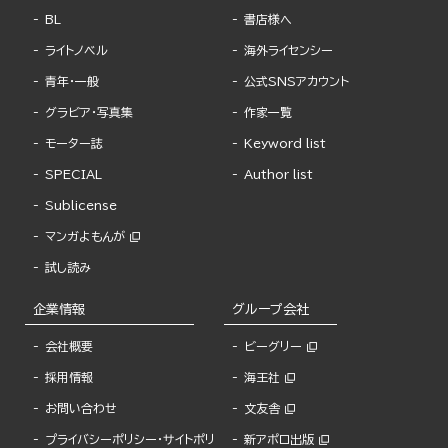
BL
書店様へ
ライトノベル
海外ライセンシー
青年・一般
公式SNSアカウント
グラビア・写真集
作家一覧
モーター誌
Keyword list
SPECIAL
Author list
Sublicense
マンガよもんが
試し読み
企業情報
グループ会社
会社概要
ビーグリー
採用情報
海王社
お問い合わせ
文友舎
プライバシーポリシー・サイトポリ
新アポロ出版