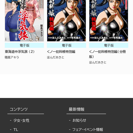
電子版
電子版
電子版
東海道中浮気旅 （2）
くノ一犯科帳特別編
くノ一犯科帳特別編（分冊
版）
穂高アキラ
ほんだあきと
ほんだあきと
コンテンツ
最新情報
少女・女性
お知らせ
TL
フェア・イベント情報