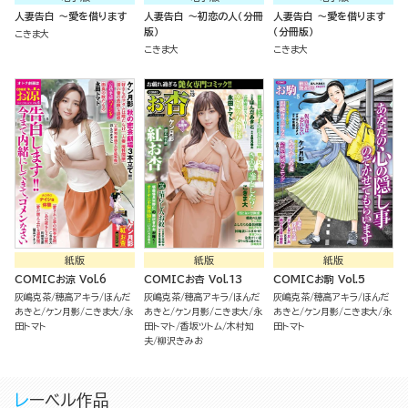
人妻告白 ～愛を借ります
人妻告白 ～初恋の人（分冊
人妻告白 ～愛を借ります
版）
（分冊版）
こきま大
こきま大
こきま大
紙版
紙版
紙版
COMICお涼 Vol.6
COMICお杏 Vol.13
COMICお駒 Vol.5
灰嶋克茶
穂高アキラ
ほんだ
灰嶋克茶
穂高アキラ
ほんだ
灰嶋克茶
穂高アキラ
ほんだ
あきと
ケン月影
こきま大
永
あきと
ケン月影
こきま大
永
あきと
ケン月影
こきま大
永
田トマト
田トマト
香坂ツトム
木村知
田トマト
夫
柳沢きみお
レーベル作品