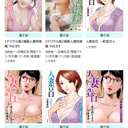
電子版
電子版
電子版
【デジタル版】漫画人妻快楽
【デジタル版】漫画人妻快楽
人妻告白 ～初恋の人
庵 Vol.95
庵 Vol.93
こきま大
池田圭一
灰嶋克茶
穂高アキ
池田圭一
灰嶋克茶
穂高アキ
ラ
志木優
ケン月影
高渡健
ラ
志木優
ケン月影
高渡健
こきま大
こきま大
電子版
電子版
電子版