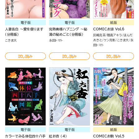
電子版
電子版
紙版
人妻告白 ～愛を借ります
完熟奥様ハプニング ～秘
COMICお涼 Vol.6
（分冊版）
湯の秘めごと（分冊版）
灰嶋克茶
穂高アキラ
ほんだ
あきと
ケン月影
こきま大
永
こきま大
永田トマト
田トマト
試し読み
試し読み
試し読み
電子版
電子版
紙版
カラーでみる体位四十八手
紅お杏 （4）
COMICお駒 Vol.5