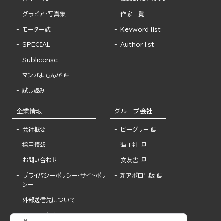
グラビア・写真集
作家一覧
モーター誌
Keyword list
SPECIAL
Author list
Sublicense
マンガよもんが
試し読み
企業情報
グループ会社
会社概要
ビーグリー
採用情報
海王社
お問い合わせ
文友舎
プライバシーポリシー・サイトポリ
新アポロ出版
シー
外部送信先について
内部通報制度について