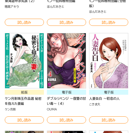
東海道中浮気旅 （2）
くノ一犯科帳特別編
くノ一犯科帳特別編（分冊
版）
穂高アキラ
ほんだあきと
ほんだあきと
試し読み
試し読み
試し読み
紙版
電子版
電子版
ケン月影珠玉作品選 秘密
ダブルリベンジ ～復讐の甘
人妻告白 ～初恋の人
を抱えた妻編
い毒～ （4）
こきま大
ケン月影
OUMA
試し読み
試し読み
試し読み