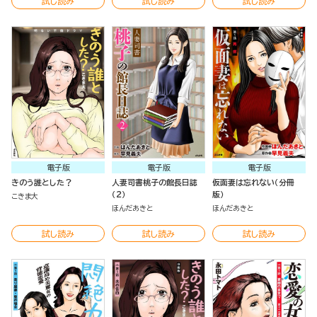
試し読み
試し読み
試し読み
電子版
電子版
電子版
きのう誰とした？
人妻司書桃子の館長日誌
仮面妻は忘れない（分冊
（2）
版）
こきま大
ほんだあきと
ほんだあきと
試し読み
試し読み
試し読み