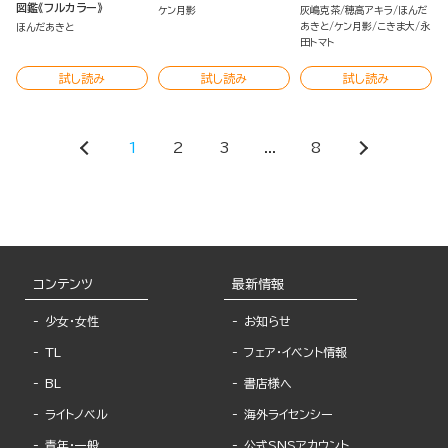
図鑑《フルカラー》
ケン月影
灰嶋克茶
穂高アキラ
ほんだ
あきと
ケン月影
こきま大
永
ほんだあきと
田トマト
試し読み
試し読み
試し読み
1
2
3
...
8
コンテンツ
最新情報
少女・女性
お知らせ
TL
フェア・イベント情報
BL
書店様へ
ライトノベル
海外ライセンシー
青年・一般
公式SNSアカウント