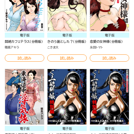
電子版
電子版
電子版
悶絶カフェテラス（分冊版）
きのう誰とした？（分冊版）
恋愛の女神様（分冊版）
穂高アキラ
こきま大
永田トマト
試し読み
試し読み
試し読み
電子版
電子版
電子版