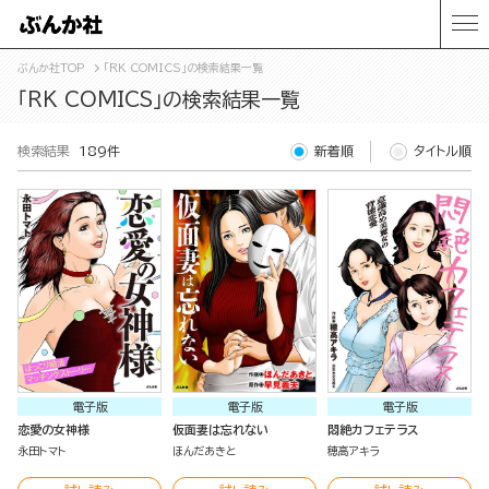
ぶんか社TOP
「RK COMICS」の検索結果一覧
「RK COMICS」の検索結果一覧
検索結果
189件
新着順
タイトル順
電子版
電子版
電子版
恋愛の女神様
仮面妻は忘れない
悶絶カフェテラス
永田トマト
ほんだあきと
穂高アキラ