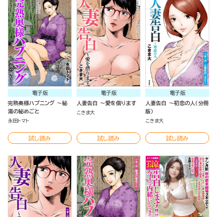
電子版
電子版
電子版
完熟奥様ハプニング ～秘
人妻告白 ～愛を借ります
人妻告白 ～初恋の人（分冊
湯の秘めごと
版）
こきま大
永田トマト
こきま大
試し読み
試し読み
試し読み