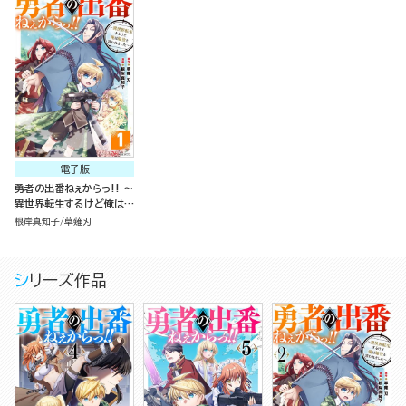
電子版
勇者の出番ねぇからっ!! ～
異世界転生するけど俺は脇
役と言われました～ コミッ
根岸真知子
草薙刃
ク版（分冊版）
シリーズ作品