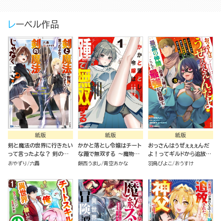
レーベル作品
紙版
紙版
紙版
剣と魔法の世界に行きたい
かかと落とし令嬢はチート
おっさんはうぜぇぇぇんだ
って言ったよな？ 剣の魔
な踵で無双する ～魔物を
よ！ってギルドから追放し
法じゃなくてさ？ ～ギフト
即死させて楽しんでいた
たくせに、後から復帰要請
おやずり
六轟
餅西うまし
青空あかな
羽鳥ぴよこ
おうすけ
「剣魔法」でゲーム世界を美
ら、私を追放した実家が崩
を出されても遅い。最高の
少女たちと駆け抜ける～
壊しました～（１）
仲間と出会った俺はこっち
で最強を目指す！（５）