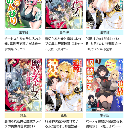
電子版
電子版
電子版
チートスキルを手に入れた
裏切られた俺と魔紋スレイ
「《邪神の血》が流れてい
俺、異世界で稼いだ金を元
ブの異世界冒険譚 コミック
る」と言われ、神聖教会を
に日本の田舎でのんびり過
版 （1）
追放された神父です。 ～理
茨木野
シャニン
ムラ黒江
葉月二三
KK
チェンカ
氷室雫
ごします。 コミック版（分冊
不尽な理由で教会を追い出
版）
されたら、信仰対象の女神
様も一緒についてきちゃい
ました～ コミック版 （1）
紙版
紙版
電子版
裏切られた俺と魔紋スレイ
「《邪神の血》が流れてい
パーティ追放から始まる収
ブの異世界冒険譚（１）
る」と言われ、神聖教会を
納無双！ ～姪っ子パーテ