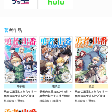
著者作品
電子版
電子版
紙版
勇者の出番ねぇからっ!! ～
勇者の出番ねぇからっ!! ～
勇者の出番ねぇからっ!! ～
異世界転生するけど俺は脇
異世界転生するけど俺は脇
異世界転生するけど俺は脇
役と言われました～ コミッ
役と言われました～ コミッ
役と言われました～（2）
根岸真知子
草薙刃
根岸真知子
草薙刃
根岸真知子
草薙刃
ク版 （5）
ク版 （4）