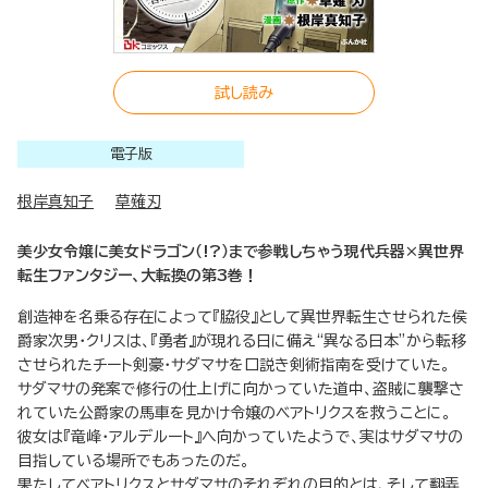
試し読み
電子版
根岸真知子
草薙刃
美少女令嬢に美女ドラゴン（!?）まで参戦しちゃう現代兵器×異世界
転生ファンタジー、大転換の第3巻！
創造神を名乗る存在によって『脇役』として異世界転生させられた侯
爵家次男・クリスは、『勇者』が現れる日に備え“異なる日本”から転移
させられたチート剣豪・サダマサを口説き剣術指南を受けていた。
サダマサの発案で修行の仕上げに向かっていた道中、盗賊に襲撃さ
れていた公爵家の馬車を見かけ令嬢のベアトリクスを救うことに。
彼女は『竜峰・アルデルート』へ向かっていたようで、実はサダマサの
目指している場所でもあったのだ。
果たしてベアトリクスとサダマサのそれぞれの目的とは、そして翻弄