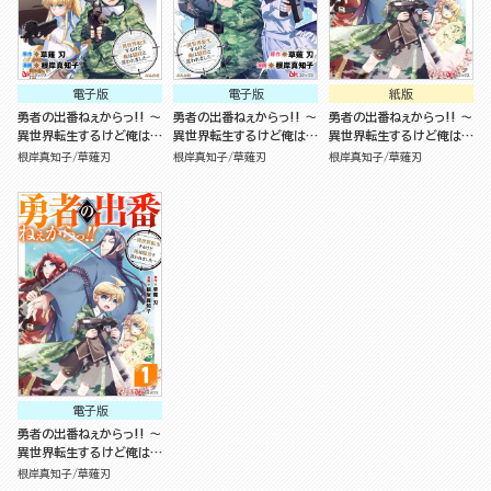
電子版
電子版
紙版
勇者の出番ねぇからっ!! ～
勇者の出番ねぇからっ!! ～
勇者の出番ねぇからっ!! ～
異世界転生するけど俺は脇
異世界転生するけど俺は脇
異世界転生するけど俺は脇
役と言われました～ コミッ
役と言われました～ コミッ
役と言われました～（2）
根岸真知子
草薙刃
根岸真知子
草薙刃
根岸真知子
草薙刃
ク版 （4）
ク版 （5）
電子版
勇者の出番ねぇからっ!! ～
異世界転生するけど俺は脇
役と言われました～ コミッ
根岸真知子
草薙刃
ク版（分冊版）