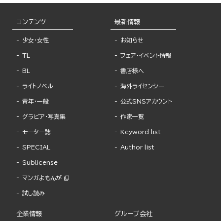
コンテンツ
最新情報
少女・女性
お知らせ
TL
フェア・イベント情報
BL
書店様へ
ライトノベル
海外ライセンシー
青年・一般
公式SNSアカウント
グラビア・写真集
作家一覧
モーター誌
Keyword list
SPECIAL
Author list
Sublicense
マンガよもんが
試し読み
企業情報
グループ会社