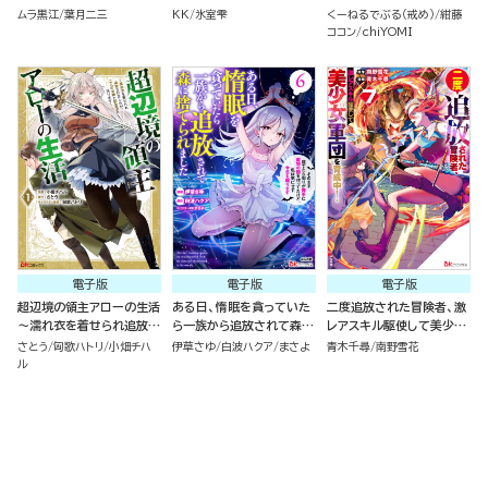
追放された神父です。 ～理
ィといく最強ハーレム成り
ムラ黒江
葉月二三
KK
氷室雫
くーねるでぶる（戒め）
紺藤
不尽な理由で教会を追い出
上がり～ コミック版（分冊
ココン
chiYOMI
されたら、信仰対象の女神
版）
様も一緒についてきちゃい
ました～ （１）
電子版
電子版
電子版
超辺境の領主アローの生活
ある日、惰眠を貪っていた
二度追放された冒険者、激
～濡れ衣を着せられ追放さ
ら一族から追放されて森に
レアスキル駆使して美少女
れましたが、二人の女神と
捨てられました そのまま
軍団を育成中！ コミック版
さとう
匈歌ハトリ
小畑チハ
伊草さゆ
白波ハクア
まさよ
青木千尋
南野雪花
新生活を送ります～ コミッ
寝てたら周りが勝手に魔物
（7）
ル
ク版 （1）
の国を作ってたけど、私は
気にせず今日も眠ります
コミック版 （6）