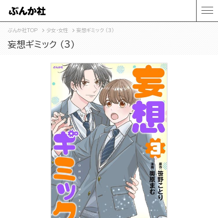
ぶんか社TOP
少女・女性
妄想ギミック （3）
妄想ギミック （3）