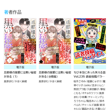
著者作品
電子版
電子版
電子版
旦那様の溺愛には黒い秘密
旦那様の溺愛には黒い秘密
ちび本当にあった笑える話
がある （1）
がある（分冊版）
Vol.236 読者投稿パラダ
イス
奥原まむ
かほく麻緒
奥原まむ
かほく麻緒
桜木さゆみ
磋藤にゅすけ
魔
神ぐり子
poko
流水りんこ
熊田プウ助
久保田順子
華桜
こもも
オチョのうつつ
奥原
まむ
小林薫
チャーミングじ
ろうちゃん
梅宮あいこ
鈴木
ぺんた
チャールズ後藤
新井
キヒロ
藤凪かおる
犬養ヒロ