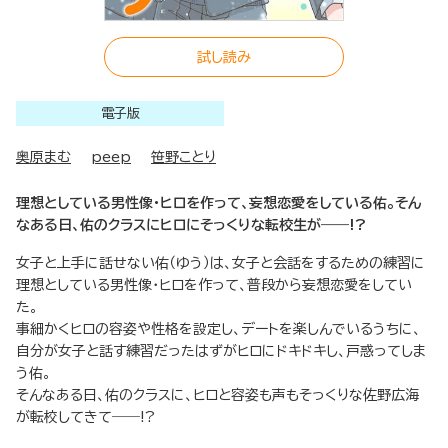
試し読み
電子版
奥原まむ
peep
笹野ことり
理想としている男性像・ヒロを作って、妄想恋愛をしている佑。そん
なある日、佑のクラスにヒロにそっくりな転校生が――!?
女子と上手に話せない佑（ゆう）は、女子と会話をするための練習に
理想としている男性像・ヒロを作って、普段から妄想恋愛をしてい
た。
事細かくヒロの容姿や性格を設定し、デートを楽しんでいるうちに、
自分が女子と話す練習だったはずがヒロにドキドキし、戸惑ってしま
う佑。
そんなある日、佑のクラスに、ヒロと容姿も声もそっくりな佐野広海
が転校してきて――!?