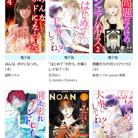
電子版
電子版
電子版
みんな、ボドになった。
“はじめて”だから、大事に
問題だらけのシェアハウス
（4）
してね？ （3）
（2）
唐草ミチル
花守めい
森埼りつか
peep
美愛
ら
peep
cheeery