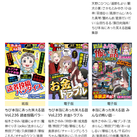
天野こひつじ
遥那もより
藪
犬小夏
さかもとみゆき
小谷
梓
茶畑るり
高原けんじ
あら
た真琴
蟹めんま
麦原だいだ
い
山田ちるる
藻日向海岸
ちび本当にあった笑える話編
集部
紙版
電子版
電子版
ちび本当にあった笑える話
ちび本当にあった笑える話
本当にあった笑える話 み
Vol.236 読者投稿パラダ
Vol.235 お金トラブル
んなの怖い話
イス
2024→2025冬
桜木さゆみ
磋藤にゅすけ
魔
桜木さゆみ
沖田×華
成見香
桜木さゆみ
三ノ輪ブン子
流
神ぐり子
poko
流水りんこ
穂
熊田プウ助
華桜こもも
水りんこ
熊田プウ助
おーは
熊田プウ助
久保田順子
華桜
奥原まむ
チャーミングじろう
しるい
華桜こもも
千石のり
こもも
オチョのうつつ
奥原
ちゃん
梅宮あいこ
たかの宗
お
奥原まむ
小林薫
梅宮あ