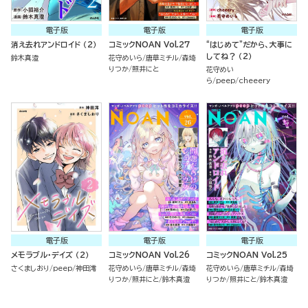
電子版
電子版
電子版
消え去れアンドロイド （2）
コミックNOAN Vol.27
“はじめて”だから、大事に
してね？ （2）
鈴木真澄
花守めいら
唐草ミチル
森埼
りつか
照井にと
花守めい
ら
peep
cheeery
電子版
電子版
電子版
メモラブル・デイズ （2）
コミックNOAN Vol.26
コミックNOAN Vol.25
さくましおり
peep
神田澪
花守めいら
唐草ミチル
森埼
花守めいら
唐草ミチル
森埼
りつか
照井にと
鈴木真澄
りつか
照井にと
鈴木真澄