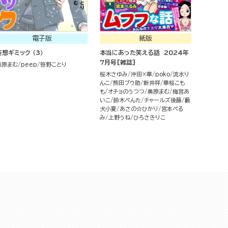
電子版
紙版
妄想ギミック （3）
本当にあった笑える話 2024年
7月号[雑誌]
奥原まむ
peep
笹野ことり
桜木さゆみ
沖田×華
poko
流水り
んこ
熊田プウ助
新井祥
華桜こも
も
オチョのうつつ
奥原まむ
梅宮あ
いこ
鈴木ぺんた
チャールズ後藤
藪
犬小夏
あさの☆ひかり
宮本ぺる
み
上野うね
ひろさきりこ