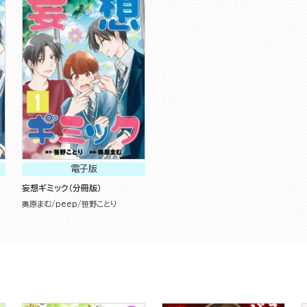
電子版
妄想ギミック（分冊版）
奥原まむ
peep
笹野ことり