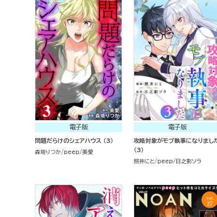
電子版
電子版
問題だらけのシェアハウス （3）
攻略対象がモブ執事になりまし
（3）
森埼りつか
peep
美愛
照井にと
peep
日之影ソラ