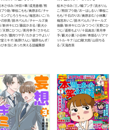
桜木さゆみ
沖田×華
成見香穂
熊
桜木さゆみ
三ノ輪ブン子
流水りん
田プウ助
華桜こもも
奥原まむ
チャ
こ
熊田プウ助
おーはしるい
華桜こ
ーミングじろうちゃん
梅宮あいこ
た
もも
千石のりお
奥原まむ
小林薫
かの宗美
鈴木ぺんた
チャールズ後
梅宮あいこ
鈴木ぺんた
チャールズ
藤
新井キヒロ
藤凪かおる
薮犬小
後藤
新井キヒロ
みつつぐ
天野こひ
夏
天野こひつじ
美月李予
さかもと
つじ
遥那もより
十凪高志
美月李
みゆき
腹肉ツヤ子
たかまつやよい
予
藪犬小夏
小谷梓
茶畑るり
アマ
安堂ミキオ
高原けんじ
猫原ねんず
ットル・キナ
山口敏太郎
山田ちる
ちび本当にあった笑える話編集部
る
天海杏菜