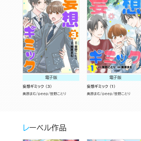
電子版
電子版
妄想ギミック （3）
妄想ギミック （1）
奥原まむ
peep
笹野ことり
奥原まむ
peep
笹野ことり
レーベル作品