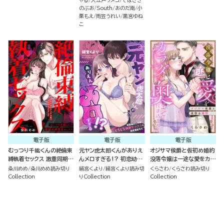
のぶお
South
おのだ南
小
栗もえ
雨笠うれい
黒宮ゆね
こ
電子版
電子版
電子版
むっつり千紘くんの絶倫束
元ヤン虎太郎くんがありえ
オジサマ侯爵と仮初め婚約
縛執着セックス 激重同期の
んメロすぎる!? 初恋幼な
没落令嬢は一途な愛をカラ
クソデカ愛でハメ堕とされ
じみのとろとろ執愛セック
ダの奥まで注ぎ込まれて
粂川めめ
粂川めめ読み切り
絹宮くより
絹宮くより読み切
くらさわ
くらさわ読み切り
ました（単話版）
スで抱き潰されて（単話版）
（単話版）
Collection
りCollection
Collection