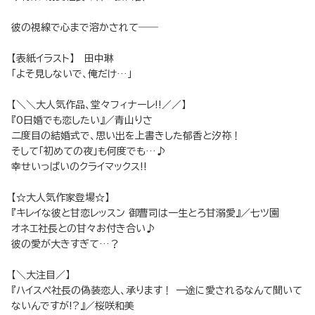
彼の視線で心まで溶かされて――
【表紙イラスト】 田中琳
「よそ見しないで、俺だけ…」
【＼＼大人気作品、堂々フィナーレ!!／／】
『0日婚でも恋したい』／青山りさ
二度目の結婚式で、思い出を上書きした郁香と汐祢！
そして「初めての夜」も何度でも…♪
幸せいっぱいのクライマックス!!
【☆大人気作家登場☆】
『キレイな彼と甘恋レッスン 御曹司は一生とろ甘溺愛』／七ツ園
オネエ社長との甘々お付き合い♪
彼の愛が大きすぎて…？
【＼大注目／】
『ハイスペ社長の偽装恋人、承ります！ 一途に愛されるなんて聞いて
ないんですが!?』／桜咲和美