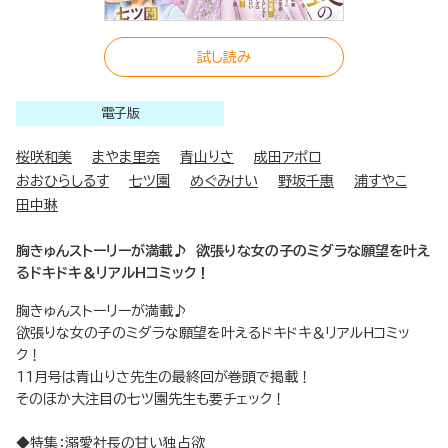
試し読み
電子版
桜咲和美
まやま里奈
青山りさ
成田アポロ
おおひらしるす
七ツ園
めぐみけい
野坂千惠
浦すやこ
田中琳
胸きゅんストーリーが満載♪ 欲張りな女の子のミダラな願望を叶え
るドキドキ＆リアルHコミック！
胸きゅんストーリーが満載♪
欲張りな女の子のミダラな願望を叶えるドキドキ＆リアルHコミッ
ク！
11月号は青山りさ先生の最終回が巻頭で掲載！
そのほか大注目の七ツ園先生も要チェック！
◆特集：溺愛社長の甘い独占欲