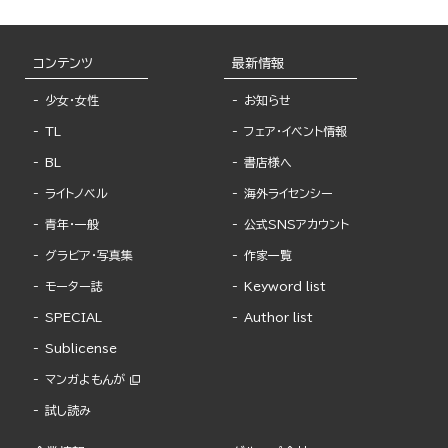
コンテンツ
最新情報
少女・女性
お知らせ
TL
フェア・イベント情報
BL
書店様へ
ライトノベル
海外ライセンシー
青年・一般
公式SNSアカウント
グラビア・写真集
作家一覧
モーター誌
Keyword list
SPECIAL
Author list
Sublicense
マンガよもんが
試し読み