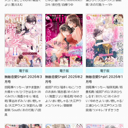
メコ
てばさきのぶお
絹宮く
こゆび
墨ハスミ
あおののわ
浦ひらく
大江戸ウメコ
御厨
より
黒川えむ
ヨキ
夜行性
白樺うゆ
翠
おのだ南
トーマト
電子版
電子版
電子版
無敵恋愛S*girl 2026年3
無敵恋愛S*girl 2026年2
無敵恋愛S*girl 2026年1
月号
月号
月号
田尾裸べっちー
まやま里奈
成田アポロ
稲本いねこ
つき
田尾裸べっちー
桜咲和美
将
大橋キッカ
ひづきはるか
め
のおまめ
南志都
めぐみけ
貴和寿
成田アポロ
おおひら
ぐみけい
南香かをり
椎名
い
南雲ジュリ
椎名明
ゆめき
しるす
おけいど
めぐみけ
明
栗谷あずみ
いまい野しゃ
よ
いまい野しゃる
大江戸ウ
い
ゆめきよ
いまい野しゃる
る
大江戸ウメコ
氷堂れん
御
メコ
ツメキレ
御厨翠
三浦ひらく
大江戸ウメコ
日
厨翠
South
おのだ南
八田
回畑
ツメキレ
すずきつき
具