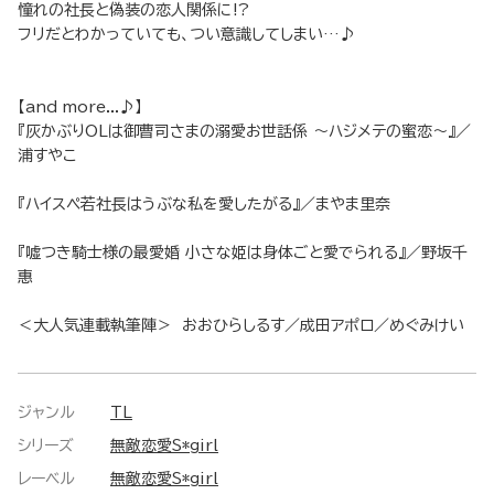
憧れの社長と偽装の恋人関係に!?
フリだとわかっていても、つい意識してしまい…♪
【and more...♪】
『灰かぶりOLは御曹司さまの溺愛お世話係 ～ハジメテの蜜恋～』／
浦すやこ
『ハイスペ若社長はうぶな私を愛したがる』／まやま里奈
『嘘つき騎士様の最愛婚 小さな姫は身体ごと愛でられる』／野坂千
惠
＜大人気連載執筆陣＞ おおひらしるす／成田アポロ／めぐみけい
ジャンル
TL
シリーズ
無敵恋愛S*girl
レーベル
無敵恋愛S*girl