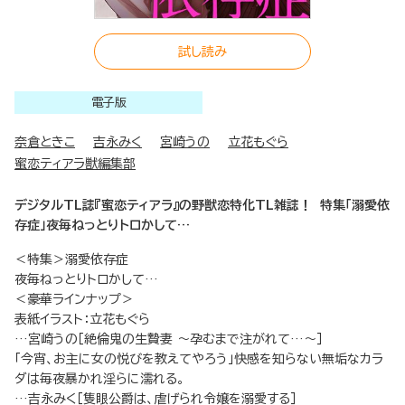
試し読み
電子版
奈倉ときこ
吉永みく
宮崎うの
立花もぐら
蜜恋ティアラ獣編集部
デジタルTL誌『蜜恋ティアラ』の野獣恋特化TL雑誌！ 特集「溺愛依
存症」夜毎ねっとりトロかして…
＜特集＞溺愛依存症
夜毎ねっとりトロかして…
＜豪華ラインナップ＞
表紙イラスト：立花もぐら
…宮崎うの［絶倫鬼の生贄妻 ～孕むまで注がれて…～］
「今宵、お主に女の悦びを教えてやろう」快感を知らない無垢なカラ
ダは毎夜暴かれ淫らに濡れる。
…吉永みく［隻眼公爵は、虐げられ令嬢を溺愛する］