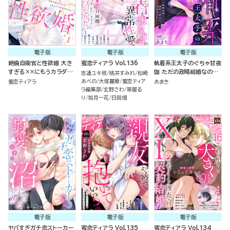
電子版
電子版
電子版
絶倫自衛官と性欲婚 大き
蜜恋ティアラ Vol.136
執着系王太子のぐちゃ甘夜
すぎる××にもうカラダが
伽 ただの政略結婚なのに
志連ユキ枝
桃井すみれ
松崎
もちません…！ （1）
溺愛は想定外です
あべの
大塚麗華
蜜恋ティア
蜜恋ティアラ
あまき
ラ編集部
玄野さわ
翠屋る
り
如月一花
日回畑
電子版
電子版
電子版
ヤバすぎガチ恋ストーカー
蜜恋ティアラ Vol.135
蜜恋ティアラ Vol.134