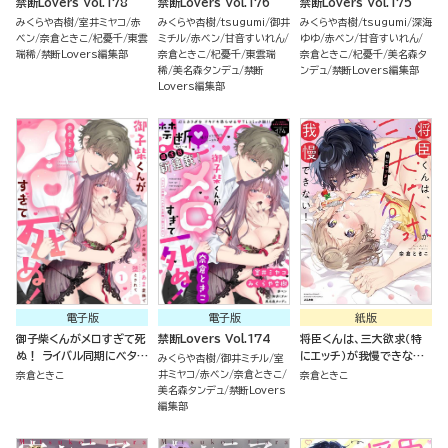
禁断Lovers Vol.178
禁断Lovers Vol.176
禁断Lovers Vol.175
みくらや杏樹
室井ミヤコ
赤
みくらや杏樹
tsugumi
御井
みくらや杏樹
tsugumi
深海
ベン
奈倉ときこ
杞憂千
東雲
ミチル
赤ベン
甘音すいれん
ゆゆ
赤ベン
甘音すいれん
瑞稀
禁断Lovers編集部
奈倉ときこ
杞憂千
東雲瑞
奈倉ときこ
杞憂千
美名森タ
稀
美名森タンデュ
禁断
ンデュ
禁断Lovers編集部
Lovers編集部
電子版
電子版
紙版
御子柴くんがメロすぎて死
禁断Lovers Vol.174
将臣くんは、三大欲求（特
ぬ！ ライバル同期にベタあ
にエッチ）が我慢できな
みくらや杏樹
御井ミチル
室
ま愛撫で堕とされて（分冊
い！
井ミヤコ
赤ベン
奈倉ときこ
奈倉ときこ
奈倉ときこ
版）
美名森タンデュ
禁断Lovers
編集部