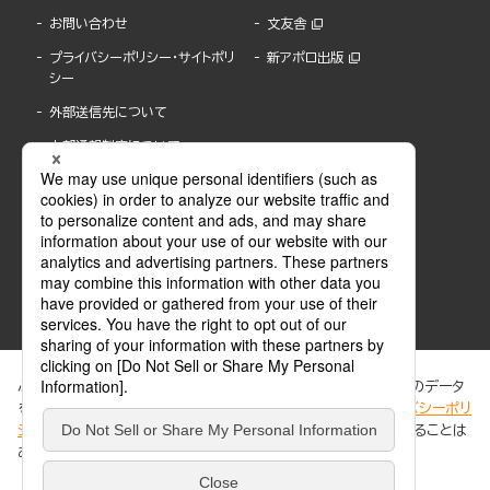
お問い合わせ
文友舎
プライバシーポリシー・サイトポリ
新アポロ出版
シー
外部送信先について
内部通報制度について
ぶんか社が運営するサイトでは、利便性向上のためにCookie等のデータ
を使用しています。 当社のCookieについての詳細は、「
プライバシーポリ
シー
」をご覧ください。当サイトでは、訪問者の個人情報を追跡することは
ABJマークは、この電子書店・電子書籍配信サービスが、著作権者からコンテンツ使用許諾を
ありません。
得た正規版配信サービスであることを示す登録商標(登録番号 第6091713号)です。
ABJマークの詳細、ABJマークを掲示しているサービスの一覧はこちら。