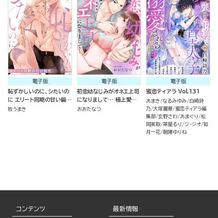
電子版
電子版
電子版
恥ずかしいのに、シたいの
初恋幼なじみがオネエ上司
蜜恋ティアラ Vol.131
に エリート同期の甘い偏愛
になりまして… 極上愛撫
あまき
なるみゆみ
白崎詩
（単話版）
で甘く乱される（単話版）
乃
大塚麗華
蜜恋ティアラ編
牧うまき
おおたなつ
集部
玄野さわ
あまぐり
松
岡実取
翠屋るり
ジ・ジオ
如
月一花
朝陽ゆりね
コンテンツ
最新情報