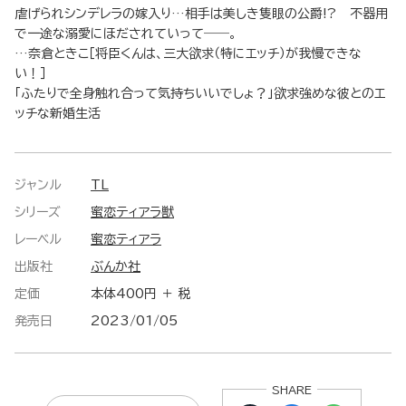
虐げられシンデレラの嫁入り…相手は美しき隻眼の公爵!? 不器用
で一途な溺愛にほだされていって――。
…奈倉ときこ［将臣くんは、三大欲求（特にエッチ）が我慢できな
い！］
「ふたりで全身触れ合って気持ちいいでしょ？」欲求強めな彼とのエ
ッチな新婚生活
ジャンル
TL
シリーズ
蜜恋ティアラ獣
レーベル
蜜恋ティアラ
出版社
ぶんか社
定価
本体400円 ＋ 税
発売日
2023/01/05
SHARE