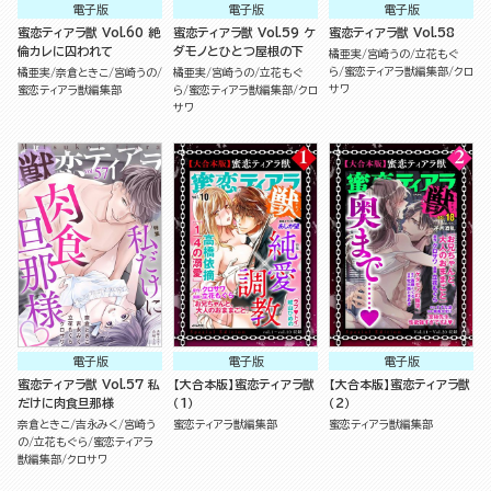
電子版
電子版
電子版
蜜恋ティアラ獣 Vol.60 絶
蜜恋ティアラ獣 Vol.59 ケ
蜜恋ティアラ獣 Vol.58
倫カレに囚われて
ダモノとひとつ屋根の下
橘亜実
宮崎うの
立花もぐ
ら
蜜恋ティアラ獣編集部
クロ
橘亜実
奈倉ときこ
宮崎うの
橘亜実
宮崎うの
立花もぐ
サワ
蜜恋ティアラ獣編集部
ら
蜜恋ティアラ獣編集部
クロ
サワ
電子版
電子版
電子版
蜜恋ティアラ獣 Vol.57 私
【大合本版】蜜恋ティアラ獣
【大合本版】蜜恋ティアラ獣
だけに肉食旦那様
（1）
（2）
奈倉ときこ
吉永みく
宮崎う
蜜恋ティアラ獣編集部
蜜恋ティアラ獣編集部
の
立花もぐら
蜜恋ティアラ
獣編集部
クロサワ