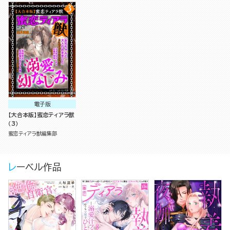
電子版
【大合本版】蜜恋ティアラ獣
（3）
蜜恋ティアラ獣編集部
レーベル作品