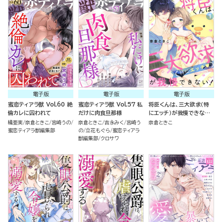
電子版
電子版
電子版
蜜恋ティアラ獣 Vol.60 絶
蜜恋ティアラ獣 Vol.57 私
将臣くんは、三大欲求（特
倫カレに囚われて
だけに肉食旦那様
にエッチ）が我慢できな
い！（分冊版）
橘亜実
奈倉ときこ
宮崎うの
奈倉ときこ
吉永みく
宮崎う
奈倉ときこ
蜜恋ティアラ獣編集部
の
立花もぐら
蜜恋ティアラ
獣編集部
クロサワ