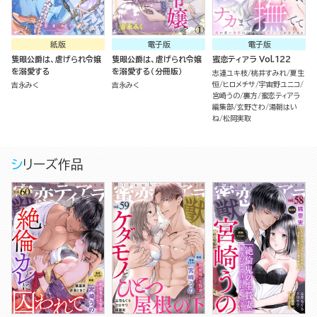
紙版
電子版
電子版
隻眼公爵は、虐げられ令嬢
隻眼公爵は、虐げられ令嬢
蜜恋ティアラ Vol.122
を溺愛する
を溺愛する（分冊版）
志連ユキ枝
桃井すみれ
夏生
恒
ヒロメチサ
宇宙野ユニコ
吉永みく
吉永みく
宮崎うの
裏方
蜜恋ティアラ
編集部
玄野さわ
湯朝はい
ね
松岡実取
シリーズ作品