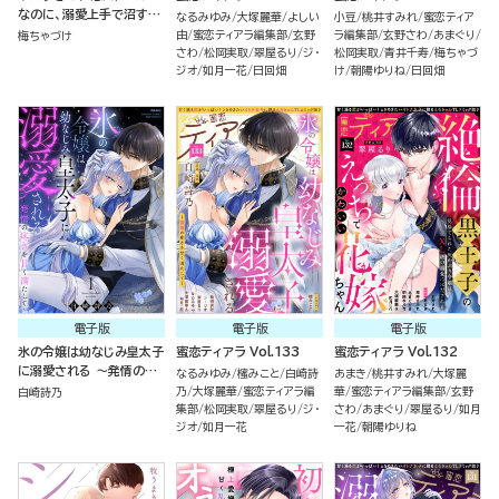
なのに、溺愛上手で沼すぎ
なるみゆみ
大塚麗華
よしい
小豆
桃井すみれ
蜜恋ティア
る!!!（単話版）
由
蜜恋ティアラ編集部
玄野
ラ編集部
玄野さわ
あまぐり
梅ちゃづけ
さわ
松岡実取
翠屋るり
ジ・
松岡実取
青井千寿
梅ちゃづ
ジオ
如月一花
日回畑
け
朝陽ゆりね
日回畑
電子版
電子版
電子版
氷の令嬢は幼なじみ皇太子
蜜恋ティアラ Vol.133
蜜恋ティアラ Vol.132
に溺愛される ～発情の疼
なるみゆみ
櫁みこと
白崎詩
あまき
桃井すみれ
大塚麗
きを甘く満たして～ （1）
乃
大塚麗華
蜜恋ティアラ編
華
蜜恋ティアラ編集部
玄野
白崎詩乃
集部
松岡実取
翠屋るり
ジ・
さわ
あまぐり
翠屋るり
如月
ジオ
如月一花
一花
朝陽ゆりね