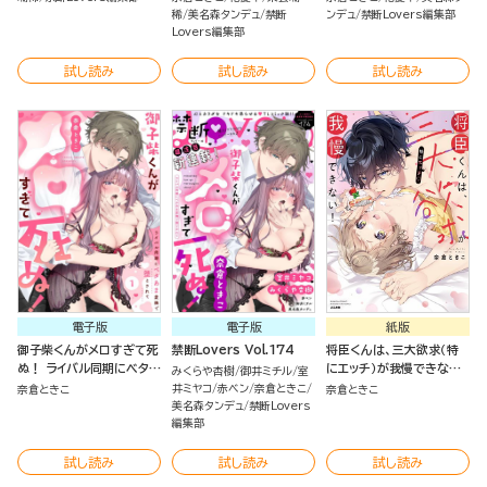
稀
美名森タンデュ
禁断
ンデュ
禁断Lovers編集部
Lovers編集部
試し読み
試し読み
試し読み
電子版
電子版
紙版
御子柴くんがメロすぎて死
禁断Lovers Vol.174
将臣くんは、三大欲求（特
ぬ！ ライバル同期にベタあ
にエッチ）が我慢できな
みくらや杏樹
御井ミチル
室
ま愛撫で堕とされて（分冊
い！
井ミヤコ
赤ベン
奈倉ときこ
奈倉ときこ
奈倉ときこ
版）
美名森タンデュ
禁断Lovers
編集部
試し読み
試し読み
試し読み