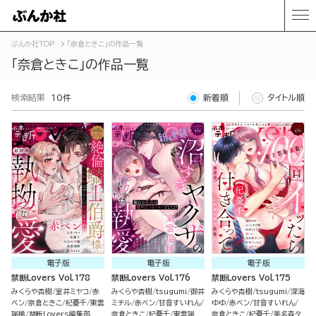
ぶんか社TOP
「奈倉ときこ」の作品一覧
「奈倉ときこ」の作品一覧
検索結果
10件
新着順
タイトル順
電子版
電子版
電子版
禁断Lovers Vol.178
禁断Lovers Vol.176
禁断Lovers Vol.175
みくらや杏樹
室井ミヤコ
赤
みくらや杏樹
tsugumi
御井
みくらや杏樹
tsugumi
深海
ベン
奈倉ときこ
杞憂千
東雲
ミチル
赤ベン
甘音すいれん
ゆゆ
赤ベン
甘音すいれん
瑞稀
禁断Lovers編集部
奈倉ときこ
杞憂千
東雲瑞
奈倉ときこ
杞憂千
美名森タ