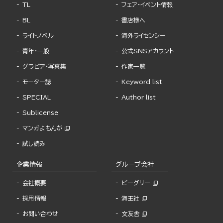
TL
フェア・イベント情報
BL
書店様へ
ライトノベル
海外ライセンシー
青年・一般
公式SNSアカウント
グラビア・写真集
作家一覧
モーター誌
Keyword list
SPECIAL
Author list
Sublicense
マンガよもんが
試し読み
企業情報
グループ会社
会社概要
ビーグリー
採用情報
海王社
お問い合わせ
文友舎