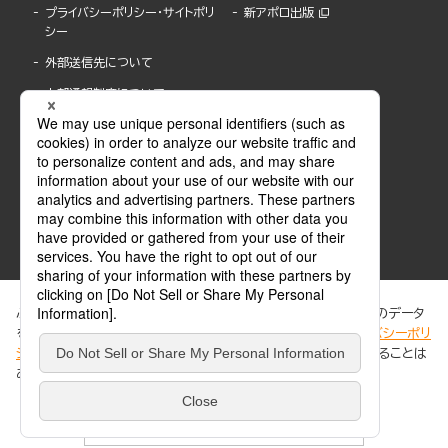
プライバシーポリシー・サイトポリ
新アポロ出版
シー
外部送信先について
内部通報制度について
ぶんか社が運営するサイトでは、利便性向上のためにCookie等のデータ
を使用しています。 当社のCookieについての詳細は、「
プライバシーポリ
シー
」をご覧ください。当サイトでは、訪問者の個人情報を追跡することは
ABJマークは、この電子書店・電子書籍配信サービスが、著作権者からコンテンツ使用許諾を
ありません。
得た正規版配信サービスであることを示す登録商標(登録番号 第6091713号)です。
ABJマークの詳細、ABJマークを掲示しているサービスの一覧はこちら。
https://aebs.or.jp/
同意する