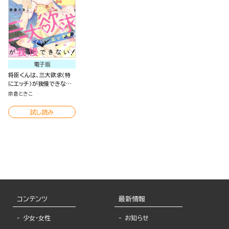
電子版
将臣くんは、三大欲求（特
にエッチ）が我慢できな
い！（分冊版）
奈倉ときこ
試し読み
コンテンツ
最新情報
少女・女性
お知らせ