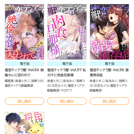
電子版
電子版
電子版
蜜恋ティアラ獣 Vol.60 絶
蜜恋ティアラ獣 Vol.57 私
蜜恋ティアラ獣 Vol.56 溺
倫カレに囚われて
だけに肉食旦那様
愛依存症
橘亜実
奈倉ときこ
宮崎うの
奈倉ときこ
吉永みく
宮崎う
奈倉ときこ
吉永みく
宮崎う
蜜恋ティアラ獣編集部
の
立花もぐら
蜜恋ティアラ
の
立花もぐら
蜜恋ティアラ
獣編集部
クロサワ
獣編集部
試し読み
試し読み
試し読み