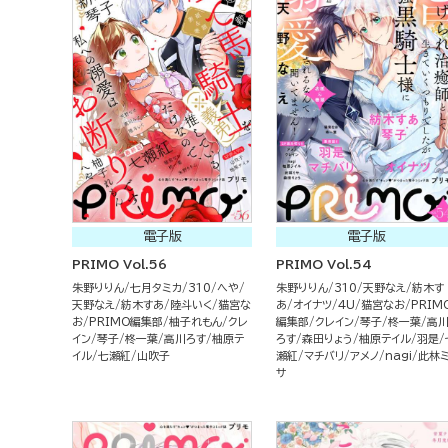
電子版
電子版
PRIMO Vol.56
PRIMO Vol.54
朱野りりん
七月タミカ
310
へや
朱野りりん
310
天野なえ
紡木す
天野なえ
紡木すあ
陸斗いく
猫宮な
あ
オイナツ
4U
猫宮なお
PRIM
お
PRIMO編集部
柚子れもん
クレ
編集部
クレイン
琴子
柊一葉
高
イン
琴子
柊一葉
高川ろす
柚原テ
ろす
森田りょう
柚原テイル
羽是
イル
七瀬紅
山吹子
瀬紅
マチバリ
アメノ
nagi
此林
サ