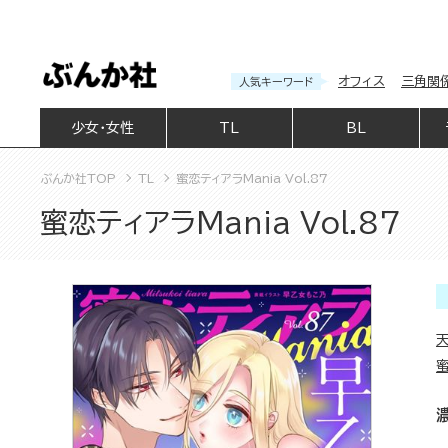
オフィス
三角関
人気キーワード
少女・女性
TL
BL
ぶんか社TOP
TL
蜜恋ティアラMania Vol.87
蜜恋ティアラMania Vol.87
蜜