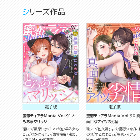
シリーズ作品
電子版
電子版
蜜恋ティアラMania Vol.91 と
蜜恋ティアラMania Vol.90 
ろあまマリッジ
面目なアイツの劣情
環レン
藤原江奈
にわの池
早乙女も
環レン
佐久野すまり
藤原江奈
に
こ乃
なかはらまい
東雲瑞稀
蜜恋テ
の池
早乙女もこ乃
蜜恋ティアラ
ィアラMania編集部
Mania編集部