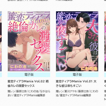
電子版
電子版
朝
蜜恋ティアラMania Vol.82 絶
蜜恋ティアラMania Vol.81 大
倫カレの溺愛セックス
きな彼は夜もすごい
環レン
藤原江奈
にわの池
なかはら
環レン
夏川アヤネ
藤原江奈
にわの
まい
蜜恋ティアラMania編集部
池
蜜恋ティアラMania編集部