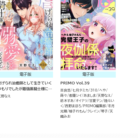
電子版
電子版
虐げられ治癒師として生きていく
PRIMO Vol.39
つもりでしたが最強黒騎士様に溺
吉良悠
七月タミカ
310
へや
愛されるなんて聞いてません！
蒔々
者鐘シイ
あましま
天野なえ
天野なえ
（分冊版）
紡木すあ
オイナツ
甘夏テン
陸斗い
く
西野まほろ
PRIMO編集部
冬月
光輝
柚子れもん
クレイン
琴子
天
織みお