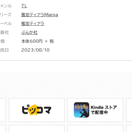
ジャンル
TL
シリーズ
蜜恋ティアラMania
レーベル
蜜恋ティアラ
出版社
ぶんか社
定価
本体600円 ＋ 税
発売日
2023/08/10