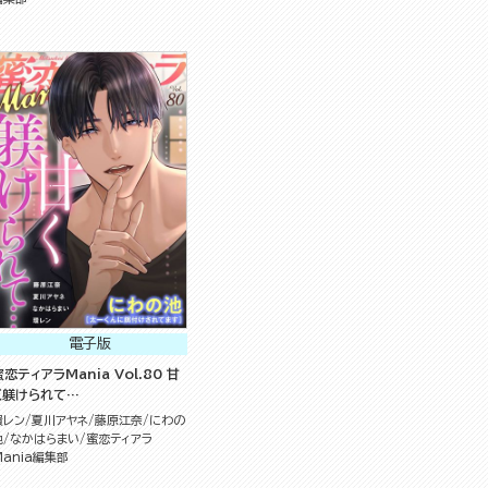
電子版
蜜恋ティアラMania Vol.80 甘
く躾けられて…
環レン
夏川アヤネ
藤原江奈
にわの
池
なかはらまい
蜜恋ティアラ
Mania編集部