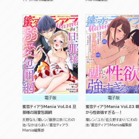
電子版
電子版
蜜恋ティアラMania Vol.84 旦
蜜恋ティアラMania Vol.83 
那様の溺愛包囲網
から性欲強すぎる…！
天野なえ
環レン
藤原江奈
にわの
環レン
ユカ
佐久野すまり
にわの
池
なかはらまい
蜜恋ティアラ
池
蜜恋ティアラMania編集部
Mania編集部