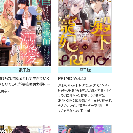
電子版
電子版
虐げられ治癒師として生きていく
PRIMO Vol.48
つもりでしたが最強黒騎士様に溺
朱野りりん
七月タミカ
310
へや
愛されるなんて聞いてません！
尾崎七千夏
天野なえ
紡木すあ
オイ
天野なえ
1）
ナツ
白井べべ
甘夏テン
猫宮な
お
PRIMO編集部
冬月光輝
柚子れ
もん
クレイン
琴子
柊一葉
高川ろ
す
花宮かなめ
Disai