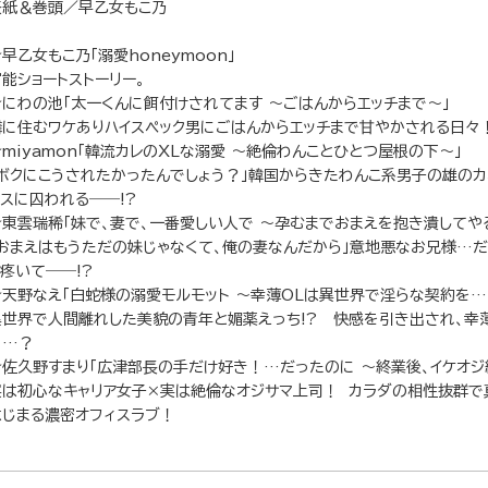
表紙＆巻頭／早乙女もこ乃
早乙女もこ乃「溺愛honeymoon」
官能ショートストーリー。
★にわの池「太一くんに餌付けされてます ～ごはんからエッチまで～」
隣に住むワケありハイスペック男にごはんからエッチまで甘やかされる日々
★miyamon「韓流カレのXLな溺愛 ～絶倫わんことひとつ屋根の下～」
「ボクにこうされたかったんでしょう？」韓国からきたわんこ系男子の雄の
クスに囚われる――!?
★東雲瑞稀「妹で、妻で、一番愛しい人で ～孕むまでおまえを抱き潰してや
「おまえはもうただの妹じゃなくて、俺の妻なんだから」意地悪なお兄様…
く疼いて――!?
★天野なえ「白蛇様の溺愛モルモット ～幸薄OLは異世界で淫らな契約を…
異世界で人間離れした美貌の青年と媚薬えっち!? 快感を引き出され、幸
に…？
★佐久野すまり「広津部長の手だけ好き！…だったのに ～終業後、イケオジ
実は初心なキャリア女子×実は絶倫なオジサマ上司！ カラダの相性抜群で
はじまる濃密オフィスラブ！