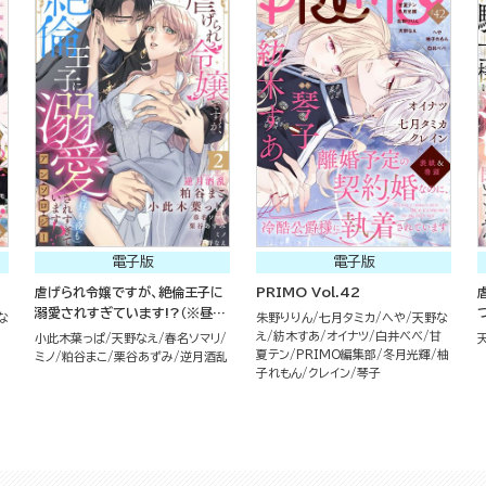
電子版
電子版
虐げられ令嬢ですが、絶倫王子に
PRIMO Vol.42
溺愛されすぎています!?（※昼も
な
朱野りりん
七月タミカ
へや
天野な
夜も）アンソロジー （2）
え
紡木すあ
オイナツ
白井べべ
甘
小此木葉っぱ
天野なえ
春名ソマリ
夏テン
PRIMO編集部
冬月光輝
柚
ミノ
粕谷まこ
栗谷あずみ
逆月酒乱
子れもん
クレイン
琴子