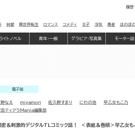
履歴
係
純愛
異世界転生
ロマンス
コメディ
王子
浮気
勇者
ほのぼ
ライトノベル
青年・一般
グラビア・写真集
モーター誌
電子版
天野なえ
miyamon
佐久野すまり
にわの池
早乙女もこ乃
恋ティアラMania編集部
濃密＆刺激的デジタルTLコミック誌！ ＜表紙＆巻頭＞早乙女も