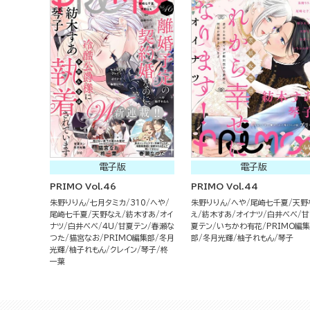
電子版
電子版
PRIMO Vol.46
PRIMO Vol.44
朱野りりん
七月タミカ
310
へや
朱野りりん
へや
尾崎七千夏
天野
尾崎七千夏
天野なえ
紡木すあ
オイ
え
紡木すあ
オイナツ
白井べべ
甘
ナツ
白井べべ
4U
甘夏テン
春瀬な
夏テン
いちかわ有花
PRIMO編集
つた
猫宮なお
PRIMO編集部
冬月
部
冬月光輝
柚子れもん
琴子
光輝
柚子れもん
クレイン
琴子
柊
一葉