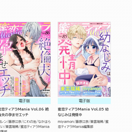
電子版
電子版
蜜恋ティアラMania Vol.86 絶
蜜恋ティアラMania Vol.85 幼
倫夫の孕ませエッチ
なじみは発情中
環レン
藤原江奈
にわの池
なかはら
miyamon
藤原江奈
東雲瑞稀
蜜
まい
東雲瑞稀
蜜恋ティアラMania
恋ティアラMania編集部
編集部