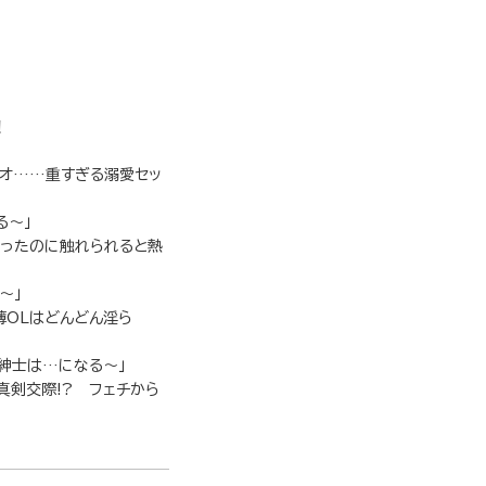
！
カオ……重すぎる溺愛セッ
る～」
だったのに触れられると熱
～」
薄OLはどんどん淫ら
紳士は…になる～」
真剣交際!? フェチから