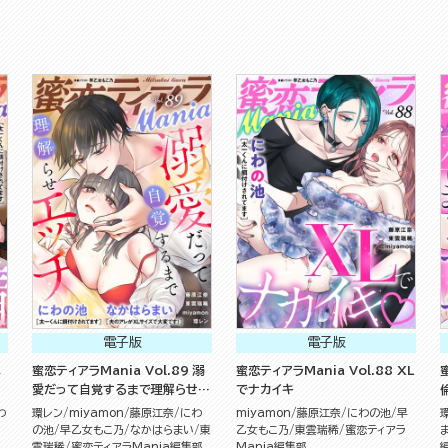
電子版
電子版
真
蜜恋ティアラMania Vol.89 溺
蜜恋ティアラMania Vol.88 XL
愛だって自覚するまで理解らせエ
でナカイキ
ッチ
わ
環レン
miyamon
藤原江奈
にわ
miyamon
藤原江奈
にわの池
早
の池
早乙女もこ乃
なかはらまい
東
乙女もこ乃
東雲瑞稀
蜜恋ティアラ
雲瑞稀
蜜恋ティアラMania編集部
Mania編集部