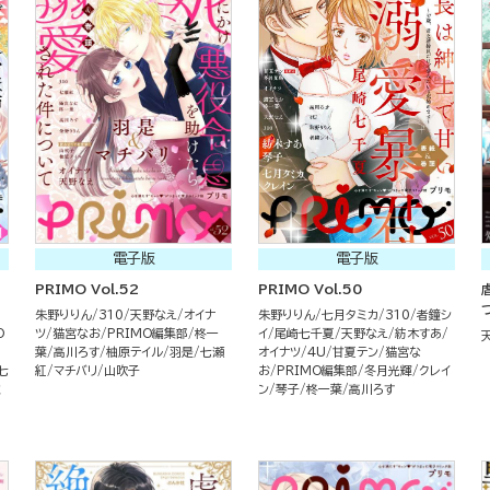
電子版
電子版
PRIMO Vol.52
PRIMO Vol.50
朱野りりん
310
天野なえ
オイナ
朱野りりん
七月タミカ
310
者鐘シ
O
ツ
猫宮なお
PRIMO編集部
柊一
イ
尾崎七千夏
天野なえ
紡木すあ
（
川
葉
高川ろす
柚原テイル
羽是
七瀬
オイナツ
4U
甘夏テン
猫宮な
七
紅
マチバリ
山吹子
お
PRIMO編集部
冬月光輝
クレイ
ミ
ン
琴子
柊一葉
高川ろす