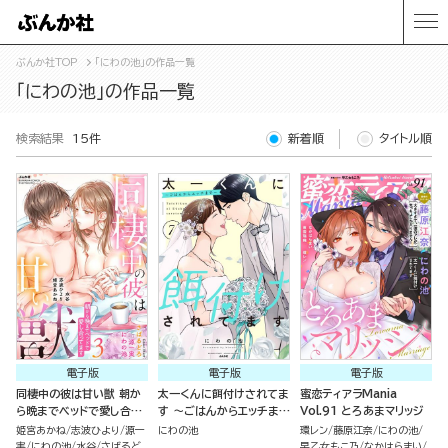
ぶんか社TOP
「にわの池」の作品一覧
「にわの池」の作品一覧
検索結果
15件
新着順
タイトル順
電子版
電子版
電子版
同棲中の彼は甘い獣 朝か
太一くんに餌付けされてま
蜜恋ティアラMania
ら晩までベッドで愛し合っ
す ～ごはんからエッチまで
Vol.91 とろあまマリッジ
てます （3）
～ （7）
姫宮あかね
志波ひより
源一
にわの池
環レン
藤原江奈
にわの池
実
にわの池
水谷
さばるど
早乙女もこ乃
なかはらまい