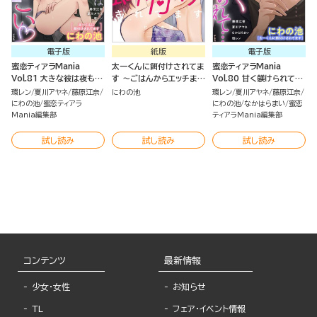
電子版
紙版
電子版
蜜恋ティアラMania
太一くんに餌付けされてま
蜜恋ティアラMania
Vol.81 大きな彼は夜もす
す ～ごはんからエッチまで
Vol.80 甘く躾けられて…
ごい
～ （5）
環レン
夏川アヤネ
藤原江奈
にわの池
環レン
夏川アヤネ
藤原江奈
にわの池
蜜恋ティアラ
にわの池
なかはらまい
蜜恋
Mania編集部
ティアラMania編集部
試し読み
試し読み
試し読み
コンテンツ
最新情報
少女・女性
お知らせ
TL
フェア・イベント情報