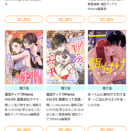
ろ
東雲瑞稀
蜜恋ティアラ
Mania編集部
試し読み
試し読み
試し読み
電子版
電子版
電子版
蜜恋ティアラMania
蜜恋ティアラMania
太一くんに餌付けされてま
Vol.90 真面目なアイツの
Vol.89 溺愛だって自覚す
す ～ごはんからエッチまで
劣情
るまで理解らせエッチ
～ （6）
環レン
佐久野すまり
藤原江
環レン
miyamon
藤原江奈
にわの池
奈
にわの池
早乙女もこ乃
にわの池
早乙女もこ乃
なか
蜜恋ティアラMania編集部
はらまい
東雲瑞稀
蜜恋ティ
アラMania編集部
試し読み
試し読み
試し読み