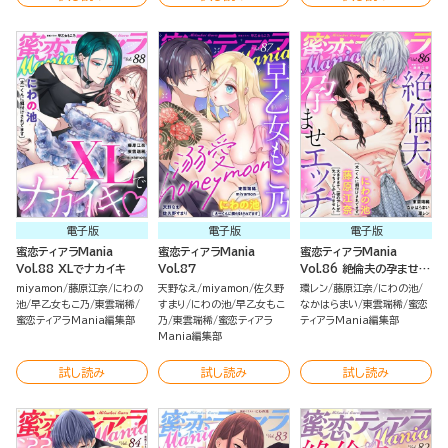
電子版
電子版
電子版
蜜恋ティアラMania
蜜恋ティアラMania
蜜恋ティアラMania
Vol.88 XLでナカイキ
Vol.87
Vol.86 絶倫夫の孕ませエ
ッチ
miyamon
藤原江奈
にわの
天野なえ
miyamon
佐久野
環レン
藤原江奈
にわの池
池
早乙女もこ乃
東雲瑞稀
すまり
にわの池
早乙女もこ
なかはらまい
東雲瑞稀
蜜恋
蜜恋ティアラMania編集部
乃
東雲瑞稀
蜜恋ティアラ
ティアラMania編集部
Mania編集部
試し読み
試し読み
試し読み