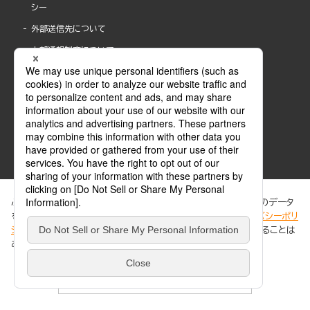
シー
外部送信先について
内部通報制度について
ぶんか社が運営するサイトでは、利便性向上のためにCookie等のデータ
を使用しています。 当社のCookieについての詳細は、「
プライバシーポリ
シー
」をご覧ください。当サイトでは、訪問者の個人情報を追跡することは
ABJマークは、この電子書店・電子書籍配信サービスが、著作権者からコンテンツ使用許諾を
ありません。
得た正規版配信サービスであることを示す登録商標(登録番号 第6091713号)です。
ABJマークの詳細、ABJマークを掲示しているサービスの一覧はこちら。
https://aebs.or.jp/
同意する
© 2025 BUNKASHA