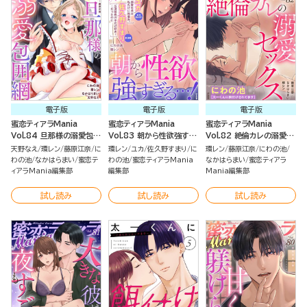
電子版
電子版
電子版
蜜恋ティアラMania
蜜恋ティアラMania
蜜恋ティアラMania
Vol.84 旦那様の溺愛包囲
Vol.83 朝から性欲強すぎ
Vol.82 絶倫カレの溺愛セ
網
る…！
ックス
天野なえ
環レン
藤原江奈
に
環レン
ユカ
佐久野すまり
に
環レン
藤原江奈
にわの池
わの池
なかはらまい
蜜恋テ
わの池
蜜恋ティアラMania
なかはらまい
蜜恋ティアラ
ィアラMania編集部
編集部
Mania編集部
試し読み
試し読み
試し読み