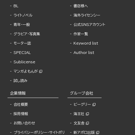
BL
書店様へ
ライトノベル
海外ライセンシー
青年・一般
公式SNSアカウント
グラビア・写真集
作家一覧
モーター誌
Keyword list
SPECIAL
Author list
Sublicense
マンガよもんが
試し読み
企業情報
グループ会社
会社概要
ビーグリー
採用情報
海王社
お問い合わせ
文友舎
プライバシーポリシー・サイトポリ
新アポロ出版