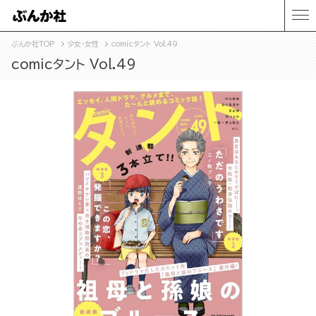
ぶんか社TOP
少女・女性
comicタント Vol.49
comicタント Vol.49