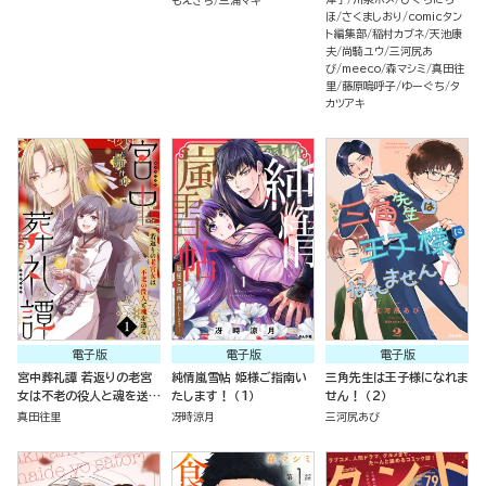
ほ
さくましおり
comicタン
ト編集部
稲村カブネ
天池康
夫
尚騎ユウ
三河尻あ
び
meeco
森マシミ
真田往
里
藤原嗚呼子
ゆーぐち
タ
カツアキ
電子版
電子版
電子版
宮中葬礼譚 若返りの老宮
純情嵐雪帖 姫様ご指南い
三角先生は王子様になれま
女は不老の役人と魂を送る
たします！ （1）
せん！ （2）
（分冊版）
真田往里
冴時涼月
三河尻あび