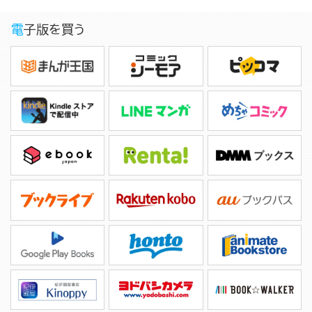
電子版を買う