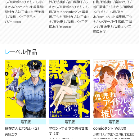
ち
川泉ポメ
ひぐちにちほ
鈴
野広実由
谷口菜津子
も
由樹
野広実由
魔神ぐり子
えきあ
comicタント編集部
えきち
川泉ポメ
ひぐちにち
谷口菜津子
もえきち
川泉ポ
稲村カブネ
三浦マキ
天池康
ほ
えきあ
comicタント編集
メ
ひぐちにちほ
えき
夫
尚騎ユウ
三河尻あ
部
ヨシキ
稲村カブネ
三浦マ
あ
comicタント編集部
ヨシ
び
meeco
キ
天池康夫
尚騎ユウ
三河
キ
あべ美佳
針生悠伺
三浦
尻あび
meeco
マキ
天池康夫
尚騎ユウ
三
河尻あび
レーベル作品
電子版
電子版
電子版
駐在さんとわたし （2）
マウントするやつ黙らせま
comicタント Vol.80
す （3）
尚騎ユウ
水槻れん
沖田×華
狼
谷口菜