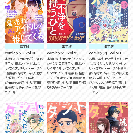
電子版
電子版
電子版
comicタント Vol.80
comicタント Vol.79
comicタント Vol.78
水槻れん
沖田×華
狼
谷口菜
水槻れん
沖田×華
あさひよ
水槻れん
沖田×華
狼
もえき
津子
川泉ポメ
ひぐちにち
ひ
狼
谷口菜津子
川泉ポメ
ち
ひぐちにちほ
さくましお
ほ
さくましおり
comicタン
ひぐちにちほ
さくましお
り
えきあ
comicタント編集
ト編集部
稲村カブネ
天池康
り
comicタント編集部
稲村
部
稲村カブネ
三浦マキ
天池
夫
尚騎ユウ
三河尻あ
カブネ
天池康夫
meeco
冴
康夫
尚騎ユウ
三河尻あ
び
meeco
森マシミ
真田往
時涼月
森マシミ
真田往里
藤
び
meeco
冴時涼月
森マシ
里
藤原嗚呼子
ゆーぐち
タ
原嗚呼子
ゆーぐち
ミ
真田往里
藤原嗚呼子
ゆ
カツアキ
ーぐち