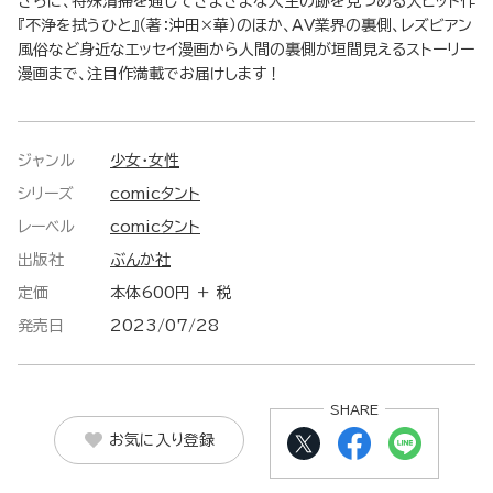
さらに、特殊清掃を通じてさまざまな人生の跡を見つめる大ヒット作
『不浄を拭うひと』（著：沖田×華）のほか、AV業界の裏側、レズビアン
風俗など身近なエッセイ漫画から人間の裏側が垣間見えるストーリー
漫画まで、注目作満載でお届けします！
ジャンル
少女・女性
シリーズ
comicタント
レーベル
comicタント
出版社
ぶんか社
定価
本体600円 ＋ 税
発売日
2023/07/28
SHARE
お気に入り登録