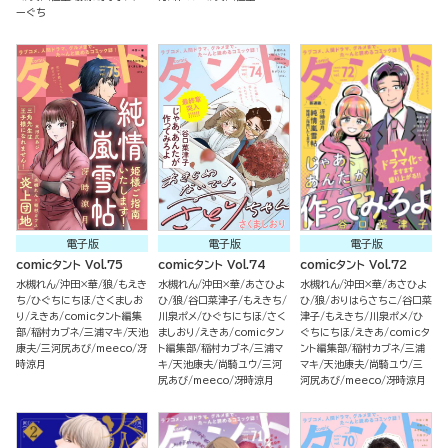
ーぐち
電子版
電子版
電子版
comicタント Vol.75
comicタント Vol.74
comicタント Vol.72
水槻れん
沖田×華
狼
もえき
水槻れん
沖田×華
あさひよ
水槻れん
沖田×華
あさひよ
ち
ひぐちにちほ
さくましお
ひ
狼
谷口菜津子
もえきち
ひ
狼
おりはらさちこ
谷口菜
り
えきあ
comicタント編集
川泉ポメ
ひぐちにちほ
さく
津子
もえきち
川泉ポメ
ひ
部
稲村カブネ
三浦マキ
天池
ましおり
えきあ
comicタン
ぐちにちほ
えきあ
comicタ
康夫
三河尻あび
meeco
冴
ト編集部
稲村カブネ
三浦マ
ント編集部
稲村カブネ
三浦
時涼月
キ
天池康夫
尚騎ユウ
三河
マキ
天池康夫
尚騎ユウ
三
尻あび
meeco
冴時涼月
河尻あび
meeco
冴時涼月