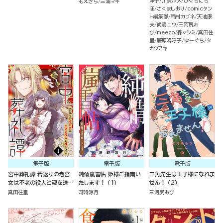
津子
川泉ポメ
ひぐちにち
もえきち
三浦マキ
ほ
さくましおり
comicタン
ト編集部
稲村カブネ
天池康
夫
尚騎ユウ
三河尻あ
び
meeco
森マシミ
真田往
里
藤原嗚呼子
ゆーぐち
タ
カツアキ
電子版
電子版
電子版
宮中葬礼譚 若返りの老宮
純情嵐雪帖 姫様ご指南い
三角先生は王子様になれま
女は不老の役人と魂を送る
たします！ （1）
せん！ （2）
（分冊版）
真田往里
冴時涼月
三河尻あび