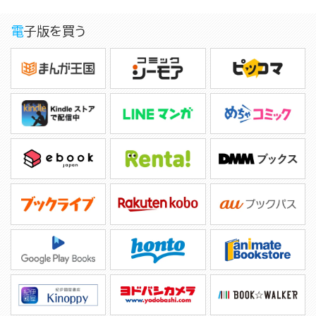
電子版を買う