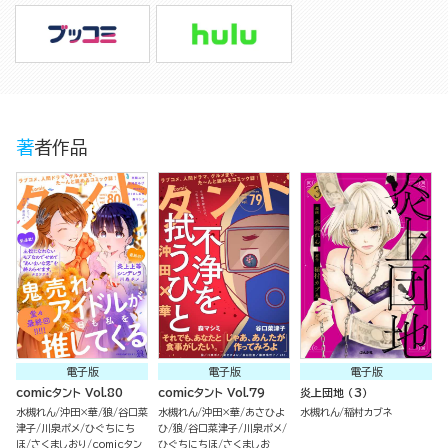
著者作品
電子版
電子版
電子版
comicタント Vol.80
comicタント Vol.79
炎上団地 （3）
水槻れん
沖田×華
狼
谷口菜
水槻れん
沖田×華
あさひよ
水槻れん
稲村カブネ
津子
川泉ポメ
ひぐちにち
ひ
狼
谷口菜津子
川泉ポメ
ほ
さくましおり
comicタン
ひぐちにちほ
さくましお