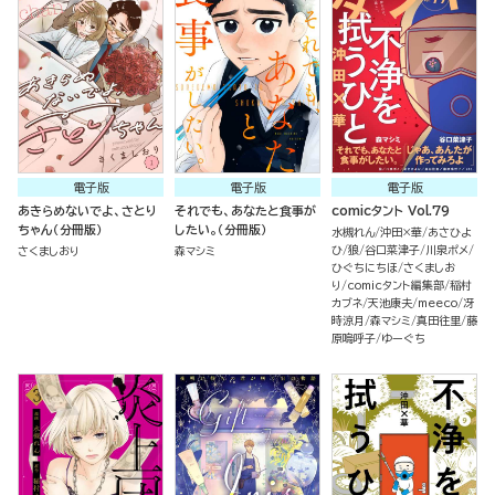
電子版
電子版
電子版
あきらめないでよ、さとり
それでも、あなたと食事が
comicタント Vol.79
ちゃん（分冊版）
したい。（分冊版）
水槻れん
沖田×華
あさひよ
ひ
狼
谷口菜津子
川泉ポメ
さくましおり
森マシミ
ひぐちにちほ
さくましお
り
comicタント編集部
稲村
カブネ
天池康夫
meeco
冴
時涼月
森マシミ
真田往里
藤
原嗚呼子
ゆーぐち