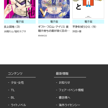
電子版
電子版
電子版
炎上団地 （3）
ギフト・フロム・アイリス 夜
不浄を拭うひと （9）
明け待ちの君が咲く日の物
水槻れん
稲村カブネ
沖田×華
語 （1）
meeco
コンテンツ
最新情報
少女・女性
お知らせ
TL
フェア・イベント情報
BL
書店様へ
ライトノベル
海外ライセンシー