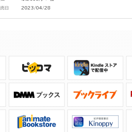
発売日
2023/04/28