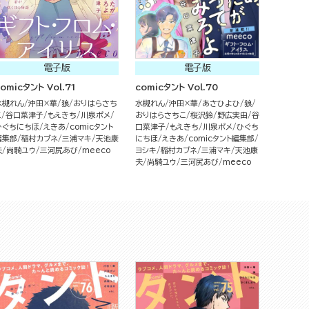
電子版
電子版
omicタント Vol.71
comicタント Vol.70
水槻れん
沖田×華
狼
おりはらさち
水槻れん
沖田×華
あさひよひ
狼
こ
谷口菜津子
もえきち
川泉ポメ
おりはらさちこ
桜沢鈴
野広実由
谷
ひぐちにちほ
えきあ
comicタント
口菜津子
もえきち
川泉ポメ
ひぐち
編集部
稲村カブネ
三浦マキ
天池康
にちほ
えきあ
comicタント編集部
夫
尚騎ユウ
三河尻あび
meeco
ヨシキ
稲村カブネ
三浦マキ
天池康
夫
尚騎ユウ
三河尻あび
meeco