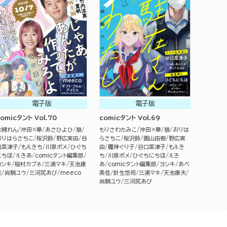
電子版
電子版
omicタント Vol.70
comicタント Vol.69
水槻れん
沖田×華
あさひよひ
狼
もりさわたみこ
沖田×華
狼
おりは
おりはらさちこ
桜沢鈴
野広実由
谷
らさちこ
桜沢鈴
園山由樹
野広実
口菜津子
もえきち
川泉ポメ
ひぐち
由
魔神ぐり子
谷口菜津子
もえき
にちほ
えきあ
comicタント編集部
ち
川泉ポメ
ひぐちにちほ
えき
ヨシキ
稲村カブネ
三浦マキ
天池康
あ
comicタント編集部
ヨシキ
あべ
夫
尚騎ユウ
三河尻あび
meeco
美佳
針生悠伺
三浦マキ
天池康夫
尚騎ユウ
三河尻あび