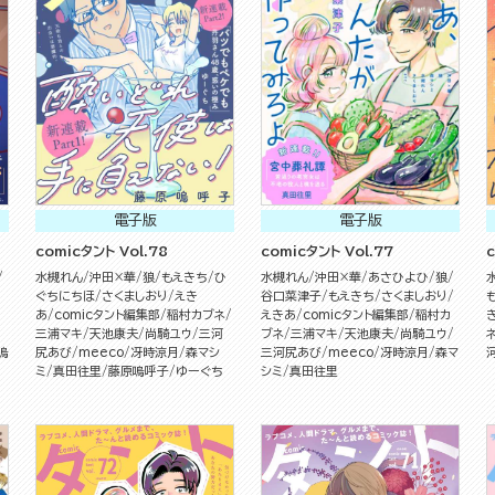
電子版
電子版
comicタント Vol.78
comicタント Vol.77
c
水槻れん
沖田×華
狼
もえきち
ひ
水槻れん
沖田×華
あさひよひ
狼
ぐちにちほ
さくましおり
えき
谷口菜津子
もえきち
さくましおり
あ
comicタント編集部
稲村カブネ
えきあ
comicタント編集部
稲村カ
三浦マキ
天池康夫
尚騎ユウ
三河
ブネ
三浦マキ
天池康夫
尚騎ユウ
嗚
尻あび
meeco
冴時涼月
森マシ
三河尻あび
meeco
冴時涼月
森マ
ミ
真田往里
藤原嗚呼子
ゆーぐち
シミ
真田往里