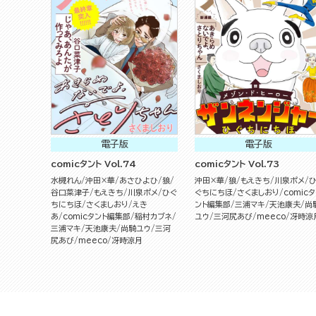
電子版
電子版
comicタント Vol.74
comicタント Vol.73
水槻れん
沖田×華
あさひよひ
狼
沖田×華
狼
もえきち
川泉ポメ
谷口菜津子
もえきち
川泉ポメ
ひぐ
ぐちにちほ
さくましおり
comicタ
ちにちほ
さくましおり
えき
ント編集部
三浦マキ
天池康夫
尚
あ
comicタント編集部
稲村カブネ
ユウ
三河尻あび
meeco
冴時涼
三浦マキ
天池康夫
尚騎ユウ
三河
尻あび
meeco
冴時涼月