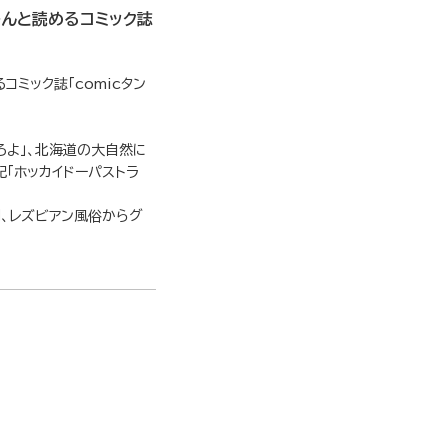
～んと読めるコミック誌
コミック誌「comicタン
ろよ」、北海道の大自然に
「ホッカイドーパストラ
側、レズビアン風俗からグ