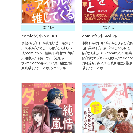
電子版
電子版
comicタント Vol.80
comicタント Vol.79
水槻れん
沖田×華
狼
谷口菜津子
水槻れん
沖田×華
あさひよひ
狼
川泉ポメ
ひぐちにちほ
さくましお
谷口菜津子
川泉ポメ
ひぐちにち
り
comicタント編集部
稲村カブネ
ほ
さくましおり
comicタント編集
天池康夫
尚騎ユウ
三河尻あ
部
稲村カブネ
天池康夫
meeco
び
meeco
森マシミ
真田往里
藤
冴時涼月
森マシミ
真田往里
藤原
原嗚呼子
ゆーぐち
タカツアキ
呼子
ゆーぐち