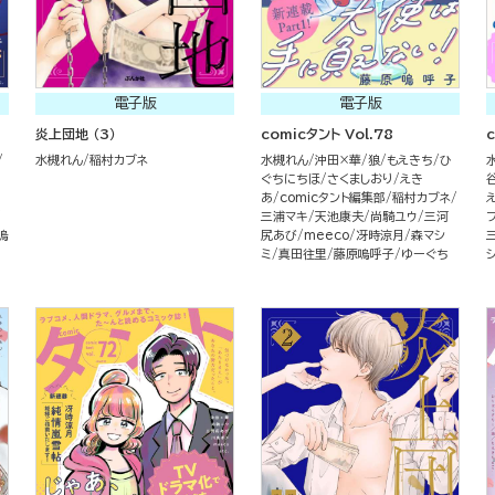
電子版
電子版
炎上団地 （3）
comicタント Vol.78
c
水槻れん
稲村カブネ
水槻れん
沖田×華
狼
もえきち
ひ
ぐちにちほ
さくましおり
えき
あ
comicタント編集部
稲村カブネ
三浦マキ
天池康夫
尚騎ユウ
三河
嗚
尻あび
meeco
冴時涼月
森マシ
ミ
真田往里
藤原嗚呼子
ゆーぐち