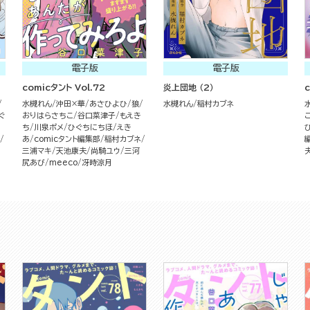
電子版
電子版
comicタント Vol.72
炎上団地 （2）
c
水槻れん
沖田×華
あさひよひ
狼
水槻れん
稲村カブネ
ぐ
おりはらさちこ
谷口菜津子
もえき
ち
川泉ポメ
ひぐちにちほ
えき
あ
comicタント編集部
稲村カブネ
三浦マキ
天池康夫
尚騎ユウ
三河
尻あび
meeco
冴時涼月