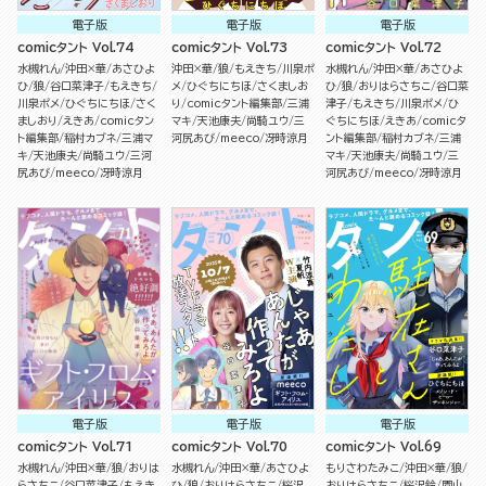
電子版
電子版
電子版
comicタント Vol.74
comicタント Vol.73
comicタント Vol.72
水槻れん
沖田×華
あさひよ
沖田×華
狼
もえきち
川泉ポ
水槻れん
沖田×華
あさひよ
ひ
狼
谷口菜津子
もえきち
メ
ひぐちにちほ
さくましお
ひ
狼
おりはらさちこ
谷口菜
川泉ポメ
ひぐちにちほ
さく
り
comicタント編集部
三浦
津子
もえきち
川泉ポメ
ひ
ましおり
えきあ
comicタン
マキ
天池康夫
尚騎ユウ
三
ぐちにちほ
えきあ
comicタ
ト編集部
稲村カブネ
三浦マ
河尻あび
meeco
冴時涼月
ント編集部
稲村カブネ
三浦
キ
天池康夫
尚騎ユウ
三河
マキ
天池康夫
尚騎ユウ
三
尻あび
meeco
冴時涼月
河尻あび
meeco
冴時涼月
電子版
電子版
電子版
comicタント Vol.71
comicタント Vol.70
comicタント Vol.69
水槻れん
沖田×華
狼
おりは
水槻れん
沖田×華
あさひよ
もりさわたみこ
沖田×華
狼
らさちこ
谷口菜津子
もえき
ひ
狼
おりはらさちこ
桜沢
おりはらさちこ
桜沢鈴
園山