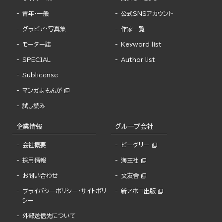
青年・一般
公式SNSアカウント
グラビア・写真集
作家一覧
モーター誌
Keyword list
SPECIAL
Author list
Sublicense
マンガよもんが
試し読み
企業情報
グループ会社
会社概要
ビーグリー
採用情報
海王社
お問い合わせ
文友舎
プライバシーポリシー・サイトポリ
新アポロ出版
シー
外部送信先について