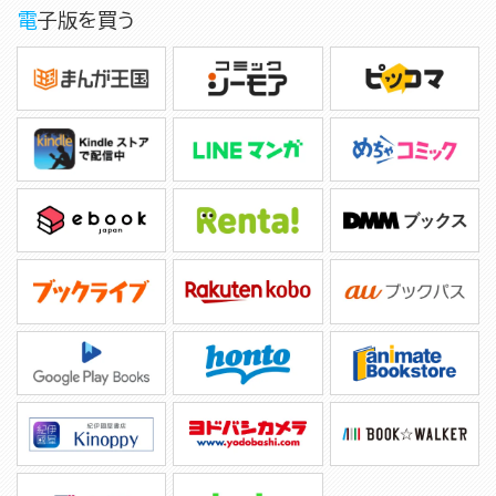
電子版を買う