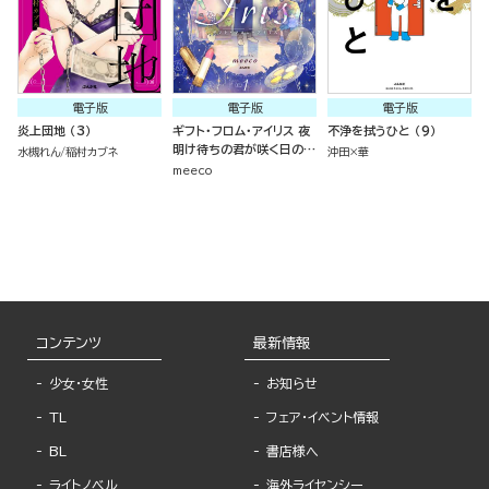
電子版
電子版
電子版
炎上団地 （3）
ギフト・フロム・アイリス 夜
不浄を拭うひと （9）
明け待ちの君が咲く日の物
水槻れん
稲村カブネ
沖田×華
語 （1）
meeco
コンテンツ
最新情報
少女・女性
お知らせ
TL
フェア・イベント情報
BL
書店様へ
ライトノベル
海外ライセンシー