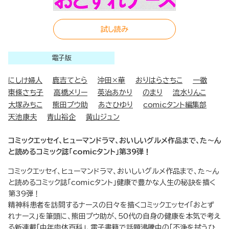
試し読み
電子版
にしけ婦人
鹿吉てとら
沖田×華
おりはらさちこ
一徹
東條さち子
高橋メリー
英治あかり
のまり
流水りんこ
大塚みちこ
熊田プウ助
あさひゆり
comicタント編集部
天池康夫
青山裕企
黄山ジュン
コミックエッセイ、ヒューマンドラマ、おいしいグルメ作品まで、た～ん
と読めるコミック誌「comicタント」第39弾！
コミックエッセイ、ヒューマンドラマ、おいしいグルメ作品まで、た～ん
と読めるコミック誌「comicタント」健康で豊かな人生の秘訣を描く
第39弾！
精神科患者を訪問するナースの日々を描くコミックエッセイ「おとず
れナース」を筆頭に、熊田プウ助が、50代の自身の健康を本気で考え
る新連載「中年肉体百科」、電子書籍で話題沸騰中の「不浄を拭うひ